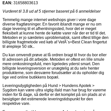
EAN:
31658803613
Vurderet til
3.8
ud af 5 stjerner baseret på
6
anmeldelser
Temmelig mange internet webshops giver i vore dage
diverse fragtløsninger. En favorit iblandt mange er nu om
dage levering til et afhentningssted, hvor det er meget
fleksibelt at kunne hente de købte varer når der er tid til det.
Metoden er jo særdeles uproblematisk, samt oftest tillige den
billigste fragtmetode ved køb af VetÂ´s+Best Clean fingertut
til ørepleje 50 stk..
Du kan omvendt prøve at få ordren bragt til hvor du bor eller
til adressen på dit arbejde. Metoden er oftest en lille smule
mere omkostningsfuld, men ligeledes yderst smart. Den
billigste leveringsversion er unægtelig at du selv henter
produkterne, som desværre forudsætter at du opholder dig
lige ved online butikkens bopæl.
Leveringsdygtigheden på Hund > Hundens Apotek >
Sygdom kan være ultra vigtig ifald man har brug for varerne
inden for få dage, så derfor er det komplet på sin plads at vi
besigtiger det estimerede leveringstidspunkt for den
respektive vare.