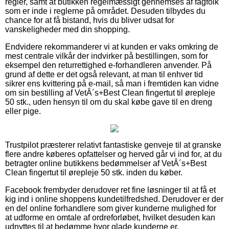
regler, samt at butikken regelmæssigt gennemses af fagfolk
som er inde i reglerne på området. Desuden tilbydes du
chance for at få bistand, hvis du bliver udsat for
vanskeligheder med din shopping.
Endvidere rekommanderer vi at kunden er vaks omkring de
mest centrale vilkår der indvirker på bestillingen, som for
eksempel den returrettighed e-forhandleren anvender. På
grund af dette er det også relevant, at man til enhver tid
sikrer ens kvittering på e-mail, så man i fremtiden kan vidne
om sin bestilling af VetÂ´s+Best Clean fingertut til ørepleje
50 stk., uden hensyn til om du skal købe gave til en dreng
eller pige.
Trustpilot præsterer relativt fantastiske genveje til at granske
flere andre køberes opfattelser og herved går vi ind for, at du
betragter online butikkens bedømmelser af VetÂ´s+Best
Clean fingertut til ørepleje 50 stk. inden du køber.
Facebook frembyder derudover ret fine løsninger til at få et
kig ind i online shoppens kundetilfredshed. Derudover er der
en del online forhandlere som giver kunderne mulighed for
at udforme en omtale af ordreforløbet, hvilket desuden kan
udnyttes til at bedømme hvor glade kunderne er.