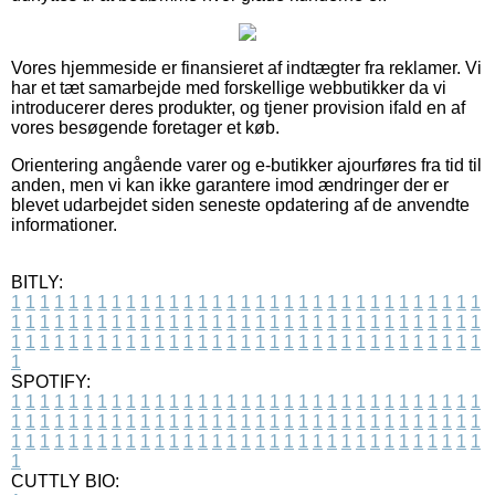
Vores hjemmeside er finansieret af indtægter fra reklamer. Vi
har et tæt samarbejde med forskellige webbutikker da vi
introducerer deres produkter, og tjener provision ifald en af
vores besøgende foretager et køb.
Orientering angående varer og e-butikker ajourføres fra tid til
anden, men vi kan ikke garantere imod ændringer der er
blevet udarbejdet siden seneste opdatering af de anvendte
informationer.
BITLY:
1
1
1
1
1
1
1
1
1
1
1
1
1
1
1
1
1
1
1
1
1
1
1
1
1
1
1
1
1
1
1
1
1
1
1
1
1
1
1
1
1
1
1
1
1
1
1
1
1
1
1
1
1
1
1
1
1
1
1
1
1
1
1
1
1
1
1
1
1
1
1
1
1
1
1
1
1
1
1
1
1
1
1
1
1
1
1
1
1
1
1
1
1
1
1
1
1
1
1
1
SPOTIFY:
1
1
1
1
1
1
1
1
1
1
1
1
1
1
1
1
1
1
1
1
1
1
1
1
1
1
1
1
1
1
1
1
1
1
1
1
1
1
1
1
1
1
1
1
1
1
1
1
1
1
1
1
1
1
1
1
1
1
1
1
1
1
1
1
1
1
1
1
1
1
1
1
1
1
1
1
1
1
1
1
1
1
1
1
1
1
1
1
1
1
1
1
1
1
1
1
1
1
1
1
CUTTLY BIO: