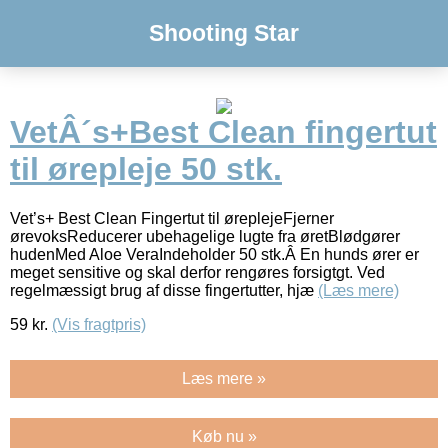
Shooting Star
VetÂ´s+Best Clean fingertut
til ørepleje 50 stk.
Vet’s+ Best Clean Fingertut til øreplejeFjerner
ørevoksReducerer ubehagelige lugte fra øretBlødgører
hudenMed Aloe VeraIndeholder 50 stk.Â En hunds ører er
meget sensitive og skal derfor rengøres forsigtgt. Ved
regelmæssigt brug af disse fingertutter, hjæ
(Læs mere)
59
kr.
(Vis fragtpris)
Læs mere »
Køb nu »