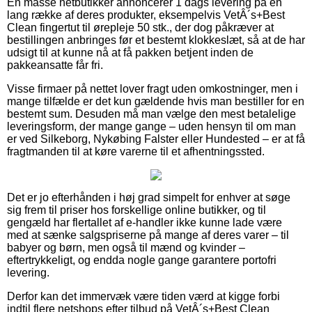
En masse netbutikker annoncerer 1 dags levering på en
lang række af deres produkter, eksempelvis VetÂ´s+Best
Clean fingertut til ørepleje 50 stk., der dog påkræver at
bestillingen anbringes før et bestemt klokkeslæt, så at de har
udsigt til at kunne nå at få pakken betjent inden de
pakkeansatte får fri.
Visse firmaer på nettet lover fragt uden omkostninger, men i
mange tilfælde er det kun gældende hvis man bestiller for en
bestemt sum. Desuden må man vælge den mest betalelige
leveringsform, der mange gange – uden hensyn til om man
er ved Silkeborg, Nykøbing Falster eller Hundested – er at få
fragtmanden til at køre varerne til et afhentningssted.
Det er jo efterhånden i høj grad simpelt for enhver at søge
sig frem til priser hos forskellige online butikker, og til
gengæld har flertallet af e-handler ikke kunne lade være
med at sænke salgspriserne på mange af deres varer – til
babyer og børn, men også til mænd og kvinder –
eftertrykkeligt, og endda nogle gange garantere portofri
levering.
Derfor kan det immervæk være tiden værd at kigge forbi
indtil flere netshops efter tilbud på VetÂ´s+Best Clean