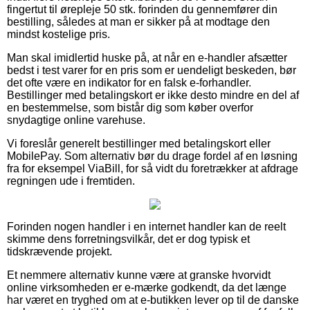
fingertut til ørepleje 50 stk. forinden du gennemfører din
bestilling, således at man er sikker på at modtage den
mindst kostelige pris.
Man skal imidlertid huske på, at når en e-handler afsætter
bedst i test varer for en pris som er uendeligt beskeden, bør
det ofte være en indikator for en falsk e-forhandler.
Bestillinger med betalingskort er ikke desto mindre en del af
en bestemmelse, som bistår dig som køber overfor
snydagtige online varehuse.
Vi foreslår generelt bestillinger med betalingskort eller
MobilePay. Som alternativ bør du drage fordel af en løsning
fra for eksempel ViaBill, for så vidt du foretrækker at afdrage
regningen ude i fremtiden.
Forinden nogen handler i en internet handler kan de reelt
skimme dens forretningsvilkår, det er dog typisk et
tidskrævende projekt.
Et nemmere alternativ kunne være at granske hvorvidt
online virksomheden er e-mærke godkendt, da det længe
har været en tryghed om at e-butikken lever op til de danske