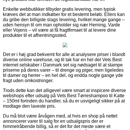
Enkelte webbutikker tilbyder gratis levering, men typisk
kræves det at man indkøber for et bestemt beløb. Ellers kan
du gribe den billigste slags levering, hvilket mange gange –
uden hensyn til om man opholder sig nær Herning, Varde
eller Vojens – vil være at få fragtfirmaet til at levere dine
produkter til et afhentningssted.
Det er i høj grad bekvemt for alle at analysere priser i blandt
diverse online varehuse, og til tak har en hel del Vets Best
internet selskaber i Danmark set sig nødsaget til at stampe
priserne på deres varer – til drenge og piger, men ligeledes
til damer og herrer – en hel del, og endda nogle gange yde
fragt uden omkostninger.
Trods dette kan det alligevel være smart at inspicere diverse
webshops efter udsalg på Vets Best Tørreshampoo til Katte
– 150ml forinden du handler, så du er usvigeligt sikker på at
modtage den laveste pris.
Du må blot være årvågen med, at hvis en shop på nettet
annoncerer varer til salg for en udsalgspris der er
himmelråbende billig, så er det for det meste være et