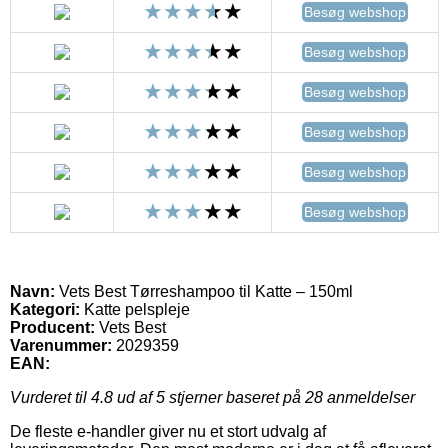
Besøg webshop
Besøg webshop
Besøg webshop
Besøg webshop
Besøg webshop
Besøg webshop
Navn:
Vets Best Tørreshampoo til Katte – 150ml
Kategori:
Katte pelspleje
Producent:
Vets Best
Varenummer:
2029359
EAN:
Vurderet til
4.8
ud af 5 stjerner baseret på
28
anmeldelser
De fleste e-handler giver nu et stort udvalg af