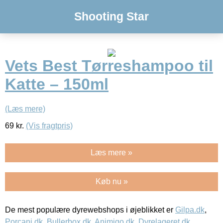
Shooting Star
Vets Best Tørreshampoo til
Katte – 150ml
(Læs mere)
69
kr.
(Vis fragtpris)
Læs mere »
Køb nu »
De mest populære dyrewebshops i øjeblikket er
Gilpa.dk
,
Porcani.dk
,
Bullerbox.dk
,
Animigo.dk
,
Dyrelageret.dk
,