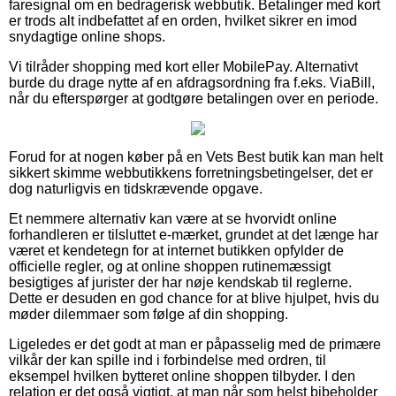
faresignal om en bedragerisk webbutik. Betalinger med kort
er trods alt indbefattet af en orden, hvilket sikrer en imod
snydagtige online shops.
Vi tilråder shopping med kort eller MobilePay. Alternativt
burde du drage nytte af en afdragsordning fra f.eks. ViaBill,
når du efterspørger at godtgøre betalingen over en periode.
Forud for at nogen køber på en Vets Best butik kan man helt
sikkert skimme webbutikkens forretningsbetingelser, det er
dog naturligvis en tidskrævende opgave.
Et nemmere alternativ kan være at se hvorvidt online
forhandleren er tilsluttet e-mærket, grundet at det længe har
været et kendetegn for at internet butikken opfylder de
officielle regler, og at online shoppen rutinemæssigt
besigtiges af jurister der har nøje kendskab til reglerne.
Dette er desuden en god chance for at blive hjulpet, hvis du
møder dilemmaer som følge af din shopping.
Ligeledes er det godt at man er påpasselig med de primære
vilkår der kan spille ind i forbindelse med ordren, til
eksempel hvilken bytteret online shoppen tilbyder. I den
relation er det også vigtigt, at man når som helst bibeholder