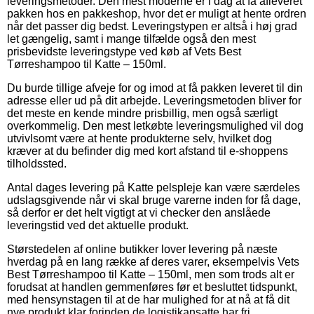
leveringsmetoder. Den mest moderne er i dag at få afleveret
pakken hos en pakkeshop, hvor det er muligt at hente ordren
når det passer dig bedst. Leveringstypen er altså i høj grad
let gængelig, samt i mange tilfælde også den mest
prisbevidste leveringstype ved køb af Vets Best
Tørreshampoo til Katte – 150ml.
Du burde tillige afveje for og imod at få pakken leveret til din
adresse eller ud på dit arbejde. Leveringsmetoden bliver for
det meste en kende mindre prisbillig, men også særligt
overkommelig. Den mest letkøbte leveringsmulighed vil dog
utvivlsomt være at hente produkterne selv, hvilket dog
kræver at du befinder dig med kort afstand til e-shoppens
tilholdssted.
Antal dages levering på Katte pelspleje kan være særdeles
udslagsgivende når vi skal bruge varerne inden for få dage,
så derfor er det helt vigtigt at vi checker den anslåede
leveringstid ved det aktuelle produkt.
Størstedelen af online butikker lover levering på næste
hverdag på en lang række af deres varer, eksempelvis Vets
Best Tørreshampoo til Katte – 150ml, men som trods alt er
forudsat at handlen gemmenføres før et besluttet tidspunkt,
med hensynstagen til at de har mulighed for at nå at få dit
nye produkt klar forinden de logistikansatte har fri.