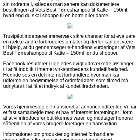
sin ordremail, således man senere kan dokumentere
bestillingen af Vets Best Tørreshampoo til Katte – 150ml,
hvad end du skal shoppe til en herre eller dame.
Trustpilot indebærer immervæk sikre chancer for at evaluere
en række andre forbrugeres omtaler og derfor kan det være
til hjælp, at du gennemsøger e-handlens vurderinger af Vets
Best Tørreshampoo til Katte – 150ml før du shopper.
Facebook resulterer i ligeledes evigt udmærkede løsninger
til at få indblik i internet virksomhedens kundetilfredshed.
Herinde ses en del internet forhandlere hvor man kan
udforme en bedømmelse af ordreforløbet, som tilmed må
udnyttes til at få et indtryk af kundetilfredsheden.
Vores hjemmeside er finansieret af annonceindtægter. Vi har
et fast samarbejde med et hav af internet forretninger i form
af at vi introducerer butikkernes varer, og modtager honorar
såfremt en af vores brugere foretager en transaktion.
Informationer om produkter og internet forhandlere
understøttes ofte, men vi giver ingen garanti imod