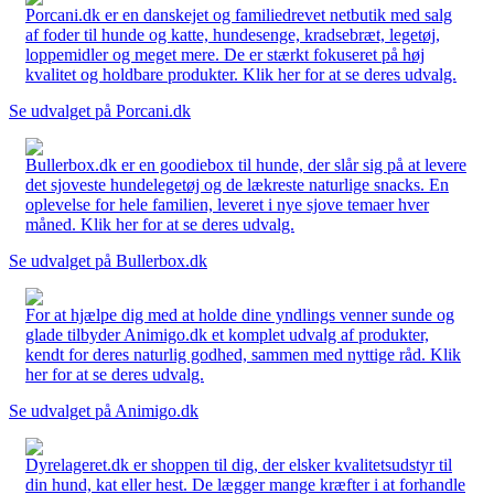
Porcani.dk er en danskejet og familiedrevet netbutik med salg
af foder til hunde og katte, hundesenge, kradsebræt, legetøj,
loppemidler og meget mere. De er stærkt fokuseret på høj
kvalitet og holdbare produkter. Klik her for at se deres udvalg.
Se udvalget på Porcani.dk
Bullerbox.dk er en goodiebox til hunde, der slår sig på at levere
det sjoveste hundelegetøj og de lækreste naturlige snacks. En
oplevelse for hele familien, leveret i nye sjove temaer hver
måned. Klik her for at se deres udvalg.
Se udvalget på Bullerbox.dk
For at hjælpe dig med at holde dine yndlings venner sunde og
glade tilbyder Animigo.dk et komplet udvalg af produkter,
kendt for deres naturlig godhed, sammen med nyttige råd. Klik
her for at se deres udvalg.
Se udvalget på Animigo.dk
Dyrelageret.dk er shoppen til dig, der elsker kvalitetsudstyr til
din hund, kat eller hest. De lægger mange kræfter i at forhandle