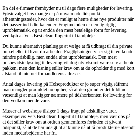
En del e-firmaer frembyder nu til dags flere muligheder for levering.
Førstevalget hos mange er på nuværende tidspunkt
afhentningssteder, hvor det er muligt at hente dine nye produkter når
det passer ind i din kalender. Fragtmetoden er nemlig rigtig
uproblematisk, og tit endda den mest betalelige form for levering
ved køb af Vets Best clean fingertut til tandpleje.
Du kunne alternativt planlægge at vælge at få udbragt til din private
bopæl eller til hvor du arbejder. Fragtløsningen viser sig tit en kende
mindre prisbillig, men endda ultra uproblematisk. Den mest
prisbevidste løsning til levering vil dog utvivlsomt være selv at hente
pakken, men den løsning stiller krav om at du opholder dig med kort
afstand til internet forhandlerens adresse.
Antal dages levering på Helseprodukter er jo super vigtig såfremt
man mangler produktet nu og her, så af den grund er det fuldt ud
væsentligt at man kigger nærmere på tidshorisonten for levering for
den vedkommende vare.
Masser af webshops tilsiger 1 dags fragt på adskillige varer,
eksempelvis Vets Best clean fingertut til tandpleje, men vær obs på
at det stiller krav om at ordren gennemføres forinden et givent
tidspunkt, så at de har udsigt til at kunne nå at få produkterne afsendt
inden medarbejderne har fri.