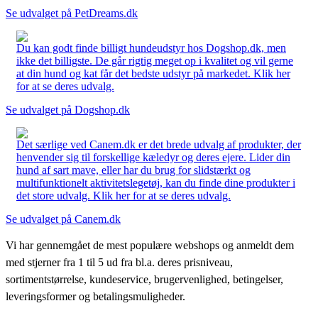
Se udvalget på PetDreams.dk
Du kan godt finde billigt hundeudstyr hos Dogshop.dk, men
ikke det billigste. De går rigtig meget op i kvalitet og vil gerne
at din hund og kat får det bedste udstyr på markedet. Klik her
for at se deres udvalg.
Se udvalget på Dogshop.dk
Det særlige ved Canem.dk er det brede udvalg af produkter, der
henvender sig til forskellige kæledyr og deres ejere. Lider din
hund af sart mave, eller har du brug for slidstærkt og
multifunktionelt aktivitetslegetøj, kan du finde dine produkter i
det store udvalg. Klik her for at se deres udvalg.
Se udvalget på Canem.dk
Vi har gennemgået de mest populære webshops og anmeldt dem
med stjerner fra 1 til 5 ud fra bl.a. deres prisniveau,
sortimentstørrelse, kundeservice, brugervenlighed, betingelser,
leveringsformer og betalingsmuligheder.