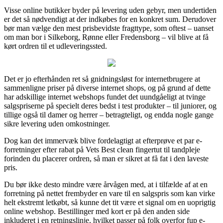
Visse online butikker byder på levering uden gebyr, men undertiden
er det så nødvendigt at der indkøbes for en konkret sum. Derudover
bør man vælge den mest prisbevidste fragttype, som oftest – uanset
om man bor i Silkeborg, Rønne eller Fredensborg – vil blive at få
kørt ordren til et udleveringssted.
Det er jo efterhånden ret så gnidningsløst for internetbrugere at
sammenligne priser på diverse internet shops, og på grund af dette
har adskillige internet webshops fundet det uundgåeligt at tvinge
salgspriserne på specielt deres bedst i test produkter – til juniorer, og
tillige også til damer og herrer – betragteligt, og endda nogle gange
sikre levering uden omkostninger.
Dog kan det immervæk blive fordelagtigt at efterprøve et par e-
forretninger efter rabat på Vets Best clean fingertut til tandpleje
forinden du placerer ordren, så man er sikret at få fat i den laveste
pris.
Du bør ikke desto mindre være årvågen med, at i tilfælde af at en
forretning på nettet frembyder en vare til en salgspris som kan virke
helt ekstremt letkøbt, så kunne det tit være et signal om en uoprigtig
online webshop. Bestillinger med kort er på den anden side
inkluderet i en retningslinje, hvilket passer på folk overfor fup e-