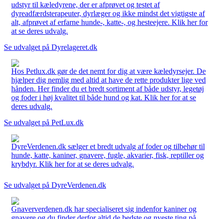
udstyr til kæledyrene, der er afprøvet og testet af
dyreadfærdsterapeuter, dyrlæger og ikke mindst det vigtigste af
alt, afprøvet af erfarne hunde-, katte-, og hesteejere. Klik her for
at se deres udvalg.
Se udvalget på Dyrelageret.dk
Hos Petlux.dk gør de det nemt for dig at være kæledyrsejer. De
hjælper dig nemlig med altid at have de rette produkter lige ved
hånden. Her finder du et bredt sortiment af både udstyr, legetøj
og foder i høj kvalitet til både hund og kat. Klik her for at se
deres udvalg.
Se udvalget på PetLux.dk
DyreVerdenen.dk sælger et bredt udvalg af foder og tilbehør til
hunde, katte, kaniner, gnavere, fugle, akvarier, fisk, reptiller og
krybdyr. Klik her for at se deres udvalg.
Se udvalget på DyreVerdenen.dk
Gnaververdenen.dk har specialiseret sig indenfor kaniner og
gnavere og du finder derfor altid de bedste og nyeste ting på