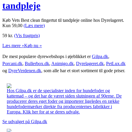
tandpleje
Køb Vets Best clean fingertut til tandpleje online hos Dyrelageret.
Kun 59,00
(Læs mere)
59
kr.
(Vis fragtpris)
Læs mere »
Køb nu »
De mest populære dyrewebshops i øjeblikket er
Gilpa.dk
,
Porcani.dk
,
Bullerbox.dk
,
Animigo.dk
,
Dyrelageret.dk
,
PetLux.dk
og
DyreVerdenen.dk
, som alle har et stort sortiment til gode priser.
Hos Gilpa.dk er de specialister inden for hundefoder og
kattemad – og det har de været siden slutningen af 90erne. De
producerer deres eget foder og importerer ligeledes en række
hundefodermærker direkte fra producenternes fabrikker i
Europa. Klik her for at se deres udvalg.
Se udvalget på Gilpa.dk