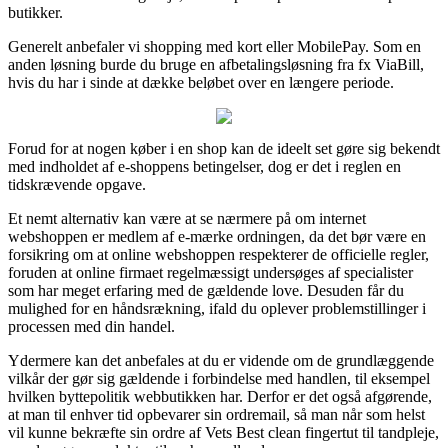
butikker.
Generelt anbefaler vi shopping med kort eller MobilePay. Som en
anden løsning burde du bruge en afbetalingsløsning fra fx ViaBill,
hvis du har i sinde at dække beløbet over en længere periode.
Forud for at nogen køber i en shop kan de ideelt set gøre sig bekendt
med indholdet af e-shoppens betingelser, dog er det i reglen en
tidskrævende opgave.
Et nemt alternativ kan være at se nærmere på om internet
webshoppen er medlem af e-mærke ordningen, da det bør være en
forsikring om at online webshoppen respekterer de officielle regler,
foruden at online firmaet regelmæssigt undersøges af specialister
som har meget erfaring med de gældende love. Desuden får du
mulighed for en håndsrækning, ifald du oplever problemstillinger i
processen med din handel.
Ydermere kan det anbefales at du er vidende om de grundlæggende
vilkår der gør sig gældende i forbindelse med handlen, til eksempel
hvilken byttepolitik webbutikken har. Derfor er det også afgørende,
at man til enhver tid opbevarer sin ordremail, så man når som helst
vil kunne bekræfte sin ordre af Vets Best clean fingertut til tandpleje,