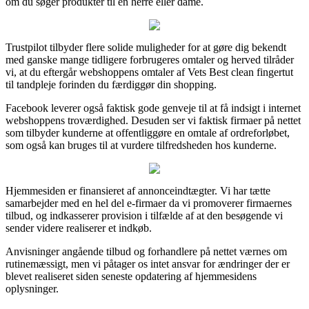
om du søger produkter til en herre eller dame.
Trustpilot tilbyder flere solide muligheder for at gøre dig bekendt
med ganske mange tidligere forbrugeres omtaler og herved tilråder
vi, at du eftergår webshoppens omtaler af Vets Best clean fingertut
til tandpleje forinden du færdiggør din shopping.
Facebook leverer også faktisk gode genveje til at få indsigt i internet
webshoppens troværdighed. Desuden ser vi faktisk firmaer på nettet
som tilbyder kunderne at offentliggøre en omtale af ordreforløbet,
som også kan bruges til at vurdere tilfredsheden hos kunderne.
Hjemmesiden er finansieret af annonceindtægter. Vi har tætte
samarbejder med en hel del e-firmaer da vi promoverer firmaernes
tilbud, og indkasserer provision i tilfælde af at den besøgende vi
sender videre realiserer et indkøb.
Anvisninger angående tilbud og forhandlere på nettet værnes om
rutinemæssigt, men vi påtager os intet ansvar for ændringer der er
blevet realiseret siden seneste opdatering af hjemmesidens
oplysninger.