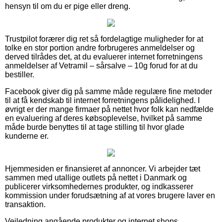
hensyn til om du er pige eller dreng.
Trustpilot forærer dig ret så fordelagtige muligheder for at
tolke en stor portion andre forbrugeres anmeldelser og
derved tilrådes det, at du evaluerer internet forretningens
anmeldelser af Vetramil – sårsalve – 10g forud for at du
bestiller.
Facebook giver dig på samme måde regulære fine metoder
til at få kendskab til internet forretningens pålidelighed. I
øvrigt er der mange firmaer på nettet hvor folk kan nedfælde
en evaluering af deres købsoplevelse, hvilket på samme
måde burde benyttes til at tage stilling til hvor glade
kunderne er.
Hjemmesiden er finansieret af annoncer. Vi arbejder tæt
sammen med utallige outlets på nettet i Danmark og
publicerer virksomhedernes produkter, og indkasserer
kommission under forudsætning af at vores brugere laver en
transaktion.
Vejledning angående produkter og internet shops