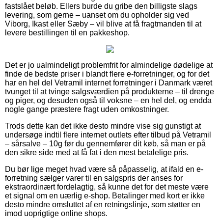
fastslået beløb. Ellers burde du gribe den billigste slags
levering, som gerne – uanset om du opholder sig ved
Viborg, Ikast eller Sæby – vil blive at få fragtmanden til at
levere bestillingen til en pakkeshop.
Det er jo ualmindeligt problemfrit for almindelige dødelige at
finde de bedste priser i blandt flere e-forretninger, og for det
har en hel del Vetramil internet forretninger i Danmark været
tvunget til at tvinge salgsværdien på produkterne – til drenge
og piger, og desuden også til voksne – en hel del, og endda
nogle gange præstere fragt uden omkostninger.
Trods dette kan det ikke desto mindre vise sig gunstigt at
undersøge indtil flere internet outlets efter tilbud på Vetramil
– sårsalve – 10g før du gennemfører dit køb, så man er på
den sikre side med at få fat i den mest betalelige pris.
Du bør lige meget hvad være så påpasselig, at ifald en e-
forretning sælger varer til en salgspris der anses for
ekstraordinært fordelagtig, så kunne det for det meste være
et signal om en uærlig e-shop. Betalinger med kort er ikke
desto mindre omsluttet af en retningslinje, som støtter en
imod uoprigtige online shops.