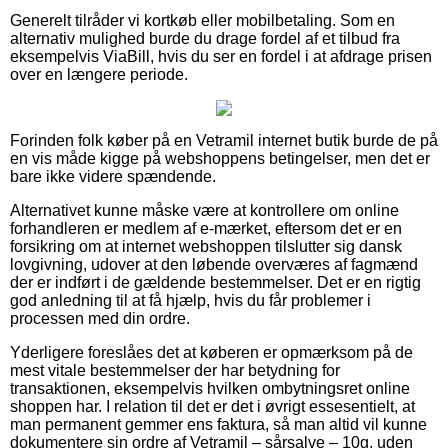
Generelt tilråder vi kortkøb eller mobilbetaling. Som en
alternativ mulighed burde du drage fordel af et tilbud fra
eksempelvis ViaBill, hvis du ser en fordel i at afdrage prisen
over en længere periode.
Forinden folk køber på en Vetramil internet butik burde de på
en vis måde kigge på webshoppens betingelser, men det er
bare ikke videre spændende.
Alternativet kunne måske være at kontrollere om online
forhandleren er medlem af e-mærket, eftersom det er en
forsikring om at internet webshoppen tilslutter sig dansk
lovgivning, udover at den løbende overværes af fagmænd
der er indført i de gældende bestemmelser. Det er en rigtig
god anledning til at få hjælp, hvis du får problemer i
processen med din ordre.
Yderligere foreslåes det at køberen er opmærksom på de
mest vitale bestemmelser der har betydning for
transaktionen, eksempelvis hvilken ombytningsret online
shoppen har. I relation til det er det i øvrigt essesentielt, at
man permanent gemmer ens faktura, så man altid vil kunne
dokumentere sin ordre af Vetramil – sårsalve – 10g, uden