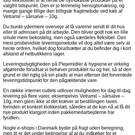
fuld fleksibilitet til at hente de nyindkøbte produkter på et
valgfrit tidspunkt. Den er jo temmelig hensigtsmæssig, og
mange gange tillige den billigste fragtmetode ved køb af
Vetramil – sårsalve – 10g.
Du burde ydermere overveje at få varerne sendt til dit hus
eller til adressen på dit arbejde. Den bliver godt nok en lille
smule mere bekostelig, men også særdeles fleksibel. Den
mest prisbevidste leveringsmetode vil dog altid være selv at
hente ordren, hvilket dog forudsætter at du befinder dig i kort
afstand af netbutikkens lager.
Leveringsdygtigheden på Plejemidler & hygiejne er virkelig
afgørende forudsat vi behøver produktet nu og her, så af den
grund er det rigtig på sin plads at man efterser det forventede
leveringstidspunkt for den pågældende vare.
En række internet outlets udlover muligheden for dag-til-dag
levering på flere varer, eksempelvis Vetramil – sårsalve –
10g, men glem ikke at det kræver at bestillingen laves
forinden et konkret klokkeslæt, således at de kan nå at få dit
nye produkt klargjort inden pakkemedarbejderne har
fyraften.
Nogle e-shops i Danmark byder på fragt uden beregning,
men tit er det under betingelse af at du indkøber for et