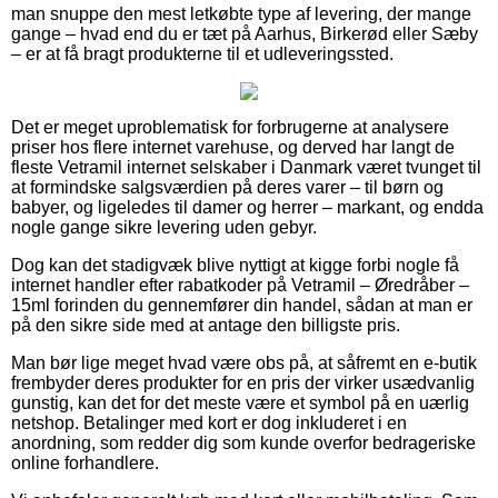
man snuppe den mest letkøbte type af levering, der mange
gange – hvad end du er tæt på Aarhus, Birkerød eller Sæby
– er at få bragt produkterne til et udleveringssted.
Det er meget uproblematisk for forbrugerne at analysere
priser hos flere internet varehuse, og derved har langt de
fleste Vetramil internet selskaber i Danmark været tvunget til
at formindske salgsværdien på deres varer – til børn og
babyer, og ligeledes til damer og herrer – markant, og endda
nogle gange sikre levering uden gebyr.
Dog kan det stadigvæk blive nyttigt at kigge forbi nogle få
internet handler efter rabatkoder på Vetramil – Øredråber –
15ml forinden du gennemfører din handel, sådan at man er
på den sikre side med at antage den billigste pris.
Man bør lige meget hvad være obs på, at såfremt en e-butik
frembyder deres produkter for en pris der virker usædvanlig
gunstig, kan det for det meste være et symbol på en uærlig
netshop. Betalinger med kort er dog inkluderet i en
anordning, som redder dig som kunde overfor bedrageriske
online forhandlere.