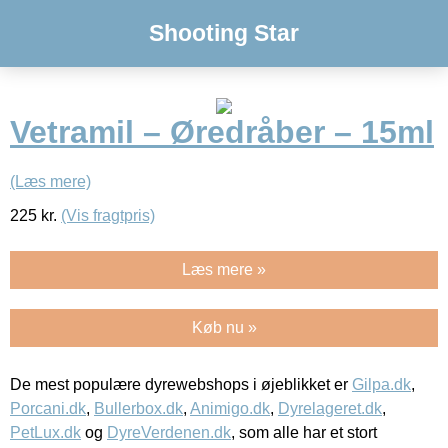
Shooting Star
Vetramil – Øredråber – 15ml
(Læs mere)
225
kr.
(Vis fragtpris)
Læs mere »
Køb nu »
De mest populære dyrewebshops i øjeblikket er
Gilpa.dk
,
Porcani.dk
,
Bullerbox.dk
,
Animigo.dk
,
Dyrelageret.dk
,
PetLux.dk
og
DyreVerdenen.dk
, som alle har et stort