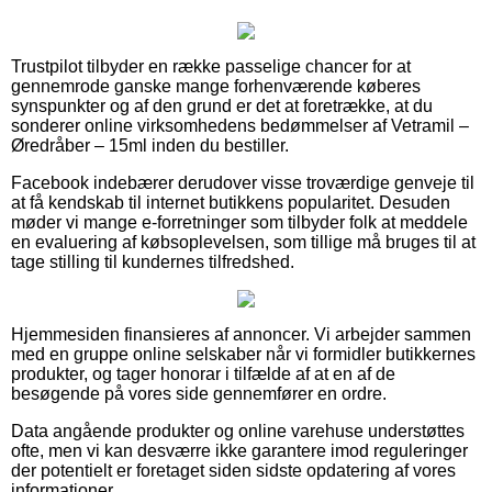
Trustpilot tilbyder en række passelige chancer for at
gennemrode ganske mange forhenværende køberes
synspunkter og af den grund er det at foretrække, at du
sonderer online virksomhedens bedømmelser af Vetramil –
Øredråber – 15ml inden du bestiller.
Facebook indebærer derudover visse troværdige genveje til
at få kendskab til internet butikkens popularitet. Desuden
møder vi mange e-forretninger som tilbyder folk at meddele
en evaluering af købsoplevelsen, som tillige må bruges til at
tage stilling til kundernes tilfredshed.
Hjemmesiden finansieres af annoncer. Vi arbejder sammen
med en gruppe online selskaber når vi formidler butikkernes
produkter, og tager honorar i tilfælde af at en af de
besøgende på vores side gennemfører en ordre.
Data angående produkter og online varehuse understøttes
ofte, men vi kan desværre ikke garantere imod reguleringer
der potentielt er foretaget siden sidste opdatering af vores
informationer.