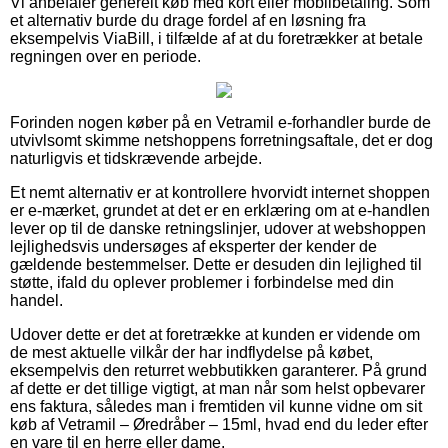
Vi anbefaler generelt køb med kort eller mobilbetaling. Som
et alternativ burde du drage fordel af en løsning fra
eksempelvis ViaBill, i tilfælde af at du foretrækker at betale
regningen over en periode.
Forinden nogen køber på en Vetramil e-forhandler burde de
utvivlsomt skimme netshoppens forretningsaftale, det er dog
naturligvis et tidskrævende arbejde.
Et nemt alternativ er at kontrollere hvorvidt internet shoppen
er e-mærket, grundet at det er en erklæring om at e-handlen
lever op til de danske retningslinjer, udover at webshoppen
lejlighedsvis undersøges af eksperter der kender de
gældende bestemmelser. Dette er desuden din lejlighed til
støtte, ifald du oplever problemer i forbindelse med din
handel.
Udover dette er det at foretrække at kunden er vidende om
de mest aktuelle vilkår der har indflydelse på købet,
eksempelvis den returret webbutikken garanterer. På grund
af dette er det tillige vigtigt, at man når som helst opbevarer
ens faktura, således man i fremtiden vil kunne vidne om sit
køb af Vetramil – Øredråber – 15ml, hvad end du leder efter
en vare til en herre eller dame.