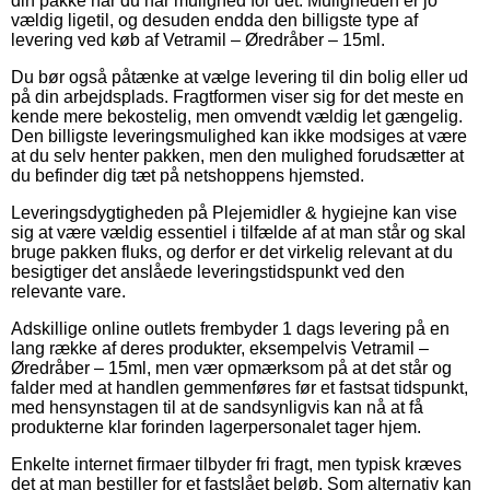
din pakke når du har mulighed for det. Muligheden er jo
vældig ligetil, og desuden endda den billigste type af
levering ved køb af Vetramil – Øredråber – 15ml.
Du bør også påtænke at vælge levering til din bolig eller ud
på din arbejdsplads. Fragtformen viser sig for det meste en
kende mere bekostelig, men omvendt vældig let gængelig.
Den billigste leveringsmulighed kan ikke modsiges at være
at du selv henter pakken, men den mulighed forudsætter at
du befinder dig tæt på netshoppens hjemsted.
Leveringsdygtigheden på Plejemidler & hygiejne kan vise
sig at være vældig essentiel i tilfælde af at man står og skal
bruge pakken fluks, og derfor er det virkelig relevant at du
besigtiger det anslåede leveringstidspunkt ved den
relevante vare.
Adskillige online outlets frembyder 1 dags levering på en
lang række af deres produkter, eksempelvis Vetramil –
Øredråber – 15ml, men vær opmærksom på at det står og
falder med at handlen gemmenføres før et fastsat tidspunkt,
med hensynstagen til at de sandsynligvis kan nå at få
produkterne klar forinden lagerpersonalet tager hjem.
Enkelte internet firmaer tilbyder fri fragt, men typisk kræves
det at man bestiller for et fastslået beløb. Som alternativ kan