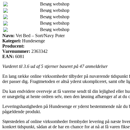
Besøg webshop
Besøg webshop
Besøg webshop
Besøg webshop
Besøg webshop
Navn:
Vet Bed – Sort/Navy Poter
Kategori:
Hundesenge
Producent:
Varenummer:
2363342
EAN:
6081
Vurderet til
3.6
ud af 5 stjerner baseret på
47
anmeldelser
En lang række online virksomheder tilbyder på nuværende tidspunkt fler
der passer dig. Fragtmetoden er altså yderst ukompliceret, samt ofte l
Du kan endvidere overveje at få varerne sendt til din lejlighed eller h
er unægtelig at hente ordren selv, men den løsning afhænger af at du 
Leveringshastigheden på Hundesenge er yderst bestemmende når du behø
pågældende produkt.
Størstedelen af online virksomheder frembyder levering på næste hver
konkret tidspunkt, sådan at de har en chance for at nå at få varen fiks