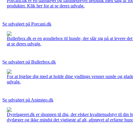
Porcani.dk er en danskejet og familiedrevet netbutik med salg af fo
produkter. Klik her for at se deres udvalg.
Se udvalget på Porcani.dk
Bullerbox.dk er en goodiebox til hunde, der slår sig på at levere de
at se deres udvalg.
Se udvalget på Bullerbox.dk
For at hjælpe dig med at holde dine yndlings venner sunde og glade
udvalg.
Se udvalget på Animigo.dk
Dyrelageret.dk er shoppen til dig, der elsker kvalitetsudstyr til din
dyrlæger og ikke mindst det vigtigste af alt, afprøvet af erfarne hund