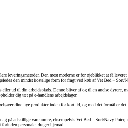
e leveringsmetoder. Den mest moderne er for øjeblikket at få leveret ti
igeledes den mindst kostelige form for fragt ved køb af Vet Bed – Sort/
us eller ud til din arbejdsplads. Denne bliver af og til en anelse dyrere
opholder dig tæt på e-handlens arbejdslager.
ver dine nye produkter inden for kort tid, og med det formål er det fa
dag på adskillige varenumre, eksempelvis Vet Bed – Sort/Navy Poter, me
et forinden personalet drager hjemad.