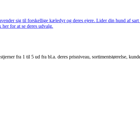
nder sig til forskellige kæledyr og deres ejere. Lider din hund af sart 
k her for at se deres udvalg.
er fra 1 til 5 ud fra bl.a. deres prisniveau, sortimentstørrelse, kunde