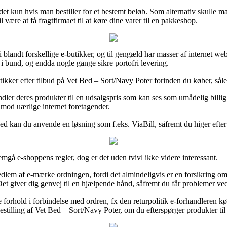
det kun hvis man bestiller for et bestemt beløb. Som alternativ skulle ma
være at få fragtfirmaet til at køre dine varer til en pakkeshop.
 i blandt forskellige e-butikker, og til gengæld har masser af internet 
t i bund, og endda nogle gange sikre portofri levering.
utikker efter tilbud på Vet Bed – Sort/Navy Poter forinden du køber, såle
rhandler deres produkter til en udsalgspris som kan ses som umådelig bill
 imod uærlige internet foretagender.
d kan du anvende en løsning som f.eks. ViaBill, såfremt du higer efter a
emgå e-shoppens regler, dog er det uden tvivl ikke videre interessant.
edlem af e-mærke ordningen, fordi det almindeligvis er en forsikring om 
Det giver dig genvej til en hjælpende hånd, såfremt du får problemer ve
orhold i forbindelse med ordren, fx den returpolitik e-forhandleren køre
estilling af Vet Bed – Sort/Navy Poter, om du efterspørger produkter til