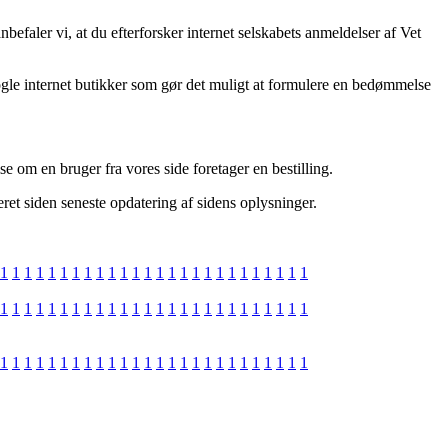
efaler vi, at du efterforsker internet selskabets anmeldelser af Vet
nogle internet butikker som gør det muligt at formulere en bedømmelse
e om en bruger fra vores side foretager en bestilling.
et siden seneste opdatering af sidens oplysninger.
1
1
1
1
1
1
1
1
1
1
1
1
1
1
1
1
1
1
1
1
1
1
1
1
1
1
1
1
1
1
1
1
1
1
1
1
1
1
1
1
1
1
1
1
1
1
1
1
1
1
1
1
1
1
1
1
1
1
1
1
1
1
1
1
1
1
1
1
1
1
1
1
1
1
1
1
1
1