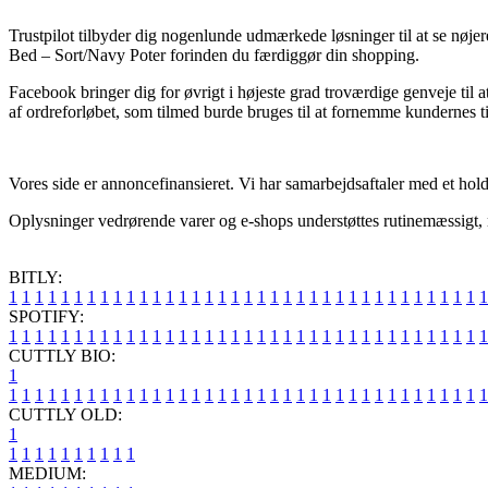
Trustpilot tilbyder dig nogenlunde udmærkede løsninger til at se nøjer
Bed – Sort/Navy Poter forinden du færdiggør din shopping.
Facebook bringer dig for øvrigt i højeste grad troværdige genveje til 
af ordreforløbet, som tilmed burde bruges til at fornemme kundernes t
Vores side er annoncefinansieret. Vi har samarbejdsaftaler med et hold
Oplysninger vedrørende varer og e-shops understøttes rutinemæssigt, m
BITLY:
1
1
1
1
1
1
1
1
1
1
1
1
1
1
1
1
1
1
1
1
1
1
1
1
1
1
1
1
1
1
1
1
1
1
1
1
1
SPOTIFY:
1
1
1
1
1
1
1
1
1
1
1
1
1
1
1
1
1
1
1
1
1
1
1
1
1
1
1
1
1
1
1
1
1
1
1
1
1
CUTTLY BIO:
1
1
1
1
1
1
1
1
1
1
1
1
1
1
1
1
1
1
1
1
1
1
1
1
1
1
1
1
1
1
1
1
1
1
1
1
1
1
CUTTLY OLD:
1
1
1
1
1
1
1
1
1
1
1
MEDIUM: