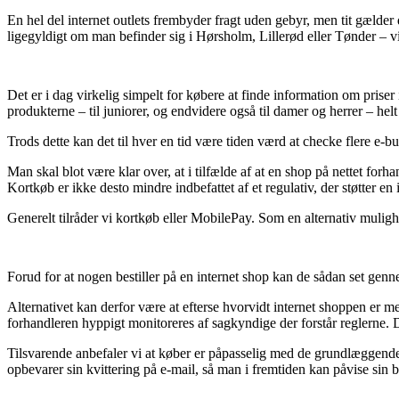
En hel del internet outlets frembyder fragt uden gebyr, men tit gælder 
ligegyldigt om man befinder sig i Hørsholm, Lillerød eller Tønder – vil 
Det er i dag virkelig simpelt for købere at finde information om priser
produkterne – til juniorer, og endvidere også til damer og herrer – hel
Trods dette kan det til hver en tid være tiden værd at checke flere e-b
Man skal blot være klar over, at i tilfælde af at en shop på nettet fo
Kortkøb er ikke desto mindre indbefattet af et regulativ, der støtter en
Generelt tilråder vi kortkøb eller MobilePay. Som en alternativ mulighe
Forud for at nogen bestiller på en internet shop kan de sådan set genn
Alternativet kan derfor være at efterse hvorvidt internet shoppen er m
forhandleren hyppigt monitoreres af sagkyndige der forstår reglerne. 
Tilsvarende anbefaler vi at køber er påpasselig med de grundlæggende f
opbevarer sin kvittering på e-mail, så man i fremtiden kan påvise sin b