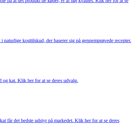
på at det produkt de køber, er af høj kvalitet. Klik her for at se
i naturlige kosttilskud, der baserer sig på gennemprøvede recepter.
og kat. Klik her for at se deres udvalg.
at får det bedste udstyr på markedet. Klik her for at se deres