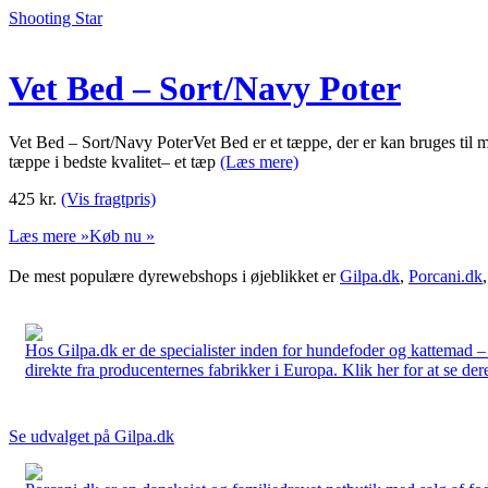
Shooting Star
Vet Bed – Sort/Navy Poter
Vet Bed – Sort/Navy PoterVet Bed er et tæppe, der er kan bruges til m
tæppe i bedste kvalitet– et tæp
(Læs mere)
425
kr.
(Vis fragtpris)
Læs mere »
Køb nu »
De mest populære dyrewebshops i øjeblikket er
Gilpa.dk
,
Porcani.dk
Hos Gilpa.dk er de specialister inden for hundefoder og kattemad –
direkte fra producenternes fabrikker i Europa. Klik her for at se der
Se udvalget på Gilpa.dk