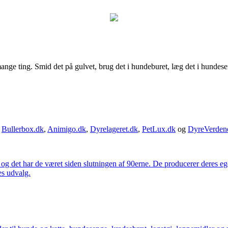
ange ting. Smid det på gulvet, brug det i hundeburet, læg det i hundese
,
Bullerbox.dk
,
Animigo.dk
,
Dyrelageret.dk
,
PetLux.dk
og
DyreVerden
 og det har de været siden slutningen af 90erne. De producerer deres 
es udvalg.