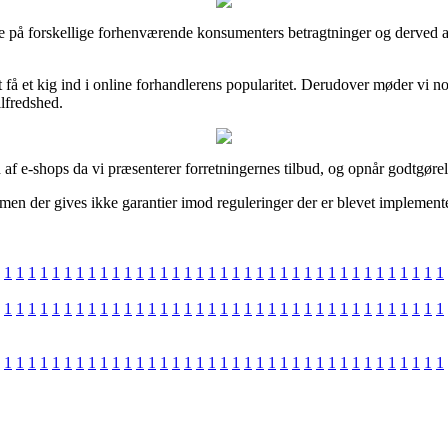
e på forskellige forhenværende konsumenters betragtninger og derved anb
at få et kig ind i online forhandlerens popularitet. Derudover møder vi 
ilfredshed.
 af e-shops da vi præsenterer forretningernes tilbud, og opnår godtgørels
en der gives ikke garantier imod reguleringer der er blevet implementer
1
1
1
1
1
1
1
1
1
1
1
1
1
1
1
1
1
1
1
1
1
1
1
1
1
1
1
1
1
1
1
1
1
1
1
1
1
1
1
1
1
1
1
1
1
1
1
1
1
1
1
1
1
1
1
1
1
1
1
1
1
1
1
1
1
1
1
1
1
1
1
1
1
1
1
1
1
1
1
1
1
1
1
1
1
1
1
1
1
1
1
1
1
1
1
1
1
1
1
1
1
1
1
1
1
1
1
1
1
1
1