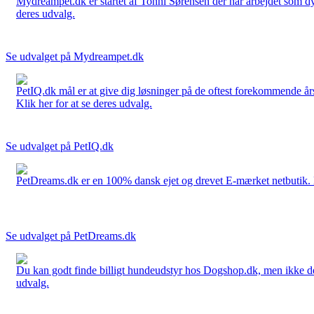
Mydreampet.dk er startet af Tonni Sørensen der har arbejdet som dyre
deres udvalg.
Se udvalget på Mydreampet.dk
PetIQ.dk mål er at give dig løsninger på de oftest forekommende års
Klik her for at se deres udvalg.
Se udvalget på PetIQ.dk
PetDreams.dk er en 100% dansk ejet og drevet E-mærket netbutik. De 
Se udvalget på PetDreams.dk
Du kan godt finde billigt hundeudstyr hos Dogshop.dk, men ikke det b
udvalg.