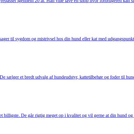
passer igennem 20 år. Han ville lave en shop hvor forbrugeren kan stole 
ager til sygdom og mistrivsel hos din hund eller kat med udgangspunkt 
sælger et bredt udvalg af hundeudstyr, kattetilbehør og foder til hund 
illigste. De går rigtig meget op i kvalitet og vil gerne at din hund og k