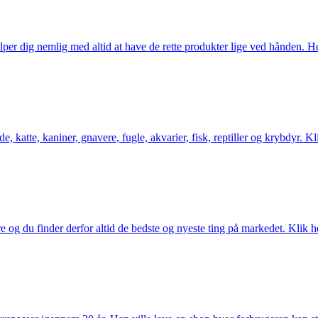
er dig nemlig med altid at have de rette produkter lige ved hånden. Her 
 katte, kaniner, gnavere, fugle, akvarier, fisk, reptiller og krybdyr. Kl
og du finder derfor altid de bedste og nyeste ting på markedet. Klik he