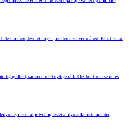
meget mere. De er stærkt fokuseret på høj kvalitet og holdbare
 hele familien, leveret i nye sjove temaer hver måned. Klik her for
turlig godhed, sammen med nyttige råd. Klik her for at se deres
æledyrene, der er afprøvet og testet af dyreadfærdsterapeuter,