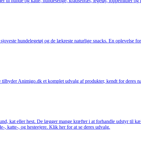
der til hunde og katte, hundesenge, kradsebræt, legetøj, loppemidler og 
t sjoveste hundelegetøj og de lækreste naturlige snacks. En oplevelse for
 tilbyder Animigo.dk et komplet udvalg af produkter, kendt for deres na
 hund, kat eller hest. De lægger mange kræfter i at forhandle udstyr til k
e-, katte-, og hesteejere. Klik her for at se deres udvalg.