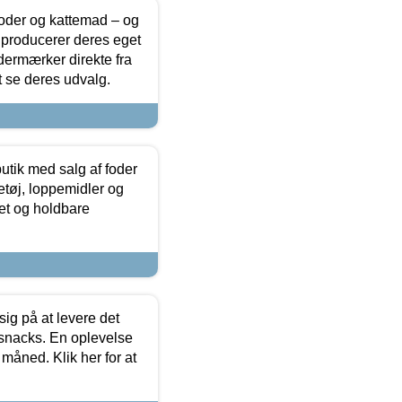
foder og kattemad – og
 producerer deres eget
dermærker direkte fra
t se deres udvalg.
utik med salg af foder
etøj, loppemidler og
tet og holdbare
sig på at levere det
 snacks. En oplevelse
 måned. Klik her for at