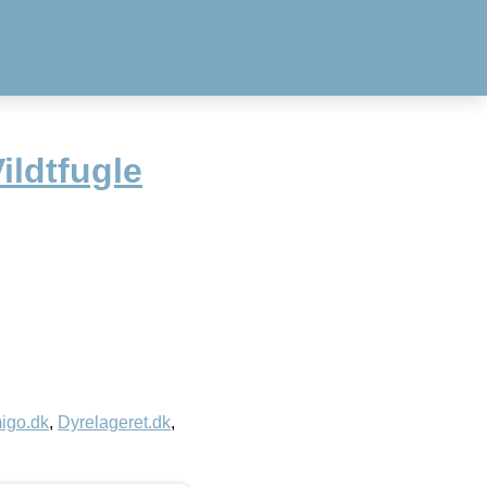
ildtfugle
igo.dk
,
Dyrelageret.dk
,