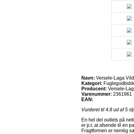
Navn:
Versele-Laga Vild
Kategori:
Fuglegodbidd
Producent:
Versele-La
Varenummer:
2361961
EAN:
Vurderet til
4.8
ud af 5 st
En hel del outlets på net
er p.t. at afsende til en
Fragtformen er nemlig sær