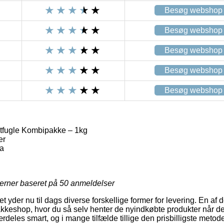
Besøg webshop
Besøg webshop
Besøg webshop
Besøg webshop
Besøg webshop
tfugle Kombipakke – 1kg
er
ga
jerner baseret på
50
anmeldelser
tet yder nu til dags diverse forskellige former for levering. En a
 pakkeshop, hvor du så selv henter de nyindkøbte produkter når de
deles smart, og i mange tilfælde tillige den prisbilligste metode