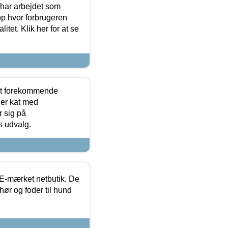
 har arbejdet som
op hvor forbrugeren
itet. Klik her for at se
est forekommende
ler kat med
r sig på
s udvalg.
E-mærket netbutik. De
hør og foder til hund