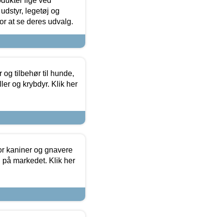
odukter lige ved
udstyr, legetøj og
 for at se deres udvalg.
og tilbehør til hunde,
ller og krybdyr. Klik her
or kaniner og gnavere
g på markedet. Klik her