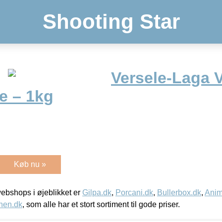
Shooting Star
Versele-Laga V
e – 1kg
Køb nu »
bshops i øjeblikket er
Gilpa.dk
,
Porcani.dk
,
Bullerbox.dk
,
Anim
nen.dk
, som alle har et stort sortiment til gode priser.