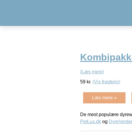
Kombipakk
(Læs mere)
59
kr.
(Vis fragtpris)
Læs mere »
De mest populære dyrewe
PetLux.dk
og
DyreVerde