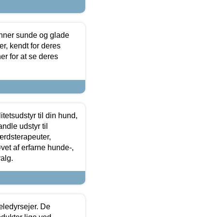
enner sunde og glade
r, kendt for deres
r for at se deres
tetsudstyr til din hund,
ndle udstyr til
ærdsterapeuter,
øvet af erfarne hunde-,
alg.
æledyrsejer. De