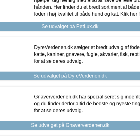
hjælper dig nemlig med altid at have de rette pr
hånden. Her finder du et bredt sortiment af både 
foder i høj kvalitet til både hund og kat. Klik her
Se udvalget på PetLux.dk
DyreVerdenen.dk sælger et bredt udvalg af foder 
katte, kaniner, gnavere, fugle, akvarier, fisk, repti
for at se deres udvalg.
Se udvalget på DyreVerdenen.dk
Gnaververdenen.dk har specialiseret sig indenf
og du finder derfor altid de bedste og nyeste tin
for at se deres udvalg.
Se udvalget på Gnaververdenen.dk