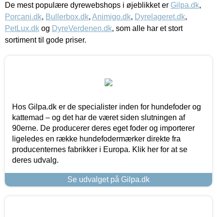
De mest populære dyrewebshops i øjeblikket er
Gilpa.dk
,
Porcani.dk
,
Bullerbox.dk
,
Animigo.dk
,
Dyrelageret.dk
,
PetLux.dk
og
DyreVerdenen.dk
, som alle har et stort
sortiment til gode priser.
Hos Gilpa.dk er de specialister inden for hundefoder og
kattemad – og det har de været siden slutningen af
90erne. De producerer deres eget foder og importerer
ligeledes en række hundefodermærker direkte fra
producenternes fabrikker i Europa. Klik her for at se
deres udvalg.
Se udvalget på Gilpa.dk