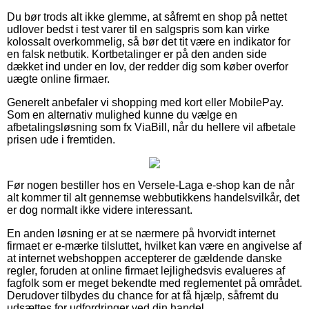
Du bør trods alt ikke glemme, at såfremt en shop på nettet
udlover bedst i test varer til en salgspris som kan virke
kolossalt overkommelig, så bør det tit være en indikator for
en falsk netbutik. Kortbetalinger er på den anden side
dækket ind under en lov, der redder dig som køber overfor
uægte online firmaer.
Generelt anbefaler vi shopping med kort eller MobilePay.
Som en alternativ mulighed kunne du vælge en
afbetalingsløsning som fx ViaBill, når du hellere vil afbetale
prisen ude i fremtiden.
Før nogen bestiller hos en Versele-Laga e-shop kan de når
alt kommer til alt gennemse webbutikkens handelsvilkår, det
er dog normalt ikke videre interessant.
En anden løsning er at se nærmere på hvorvidt internet
firmaet er e-mærke tilsluttet, hvilket kan være en angivelse af
at internet webshoppen accepterer de gældende danske
regler, foruden at online firmaet lejlighedsvis evalueres af
fagfolk som er meget bekendte med reglementet på området.
Derudover tilbydes du chance for at få hjælp, såfremt du
udsættes for udfordringer ved din handel.