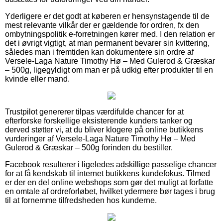
Yderligere er det godt at køberen er hensynstagende til de
mest relevante vilkår der er gældende for ordren, fx den
ombytningspolitik e-forretningen kører med. I den relation er
det i øvrigt vigtigt, at man permanent bevarer sin kvittering,
således man i fremtiden kan dokumentere sin ordre af
Versele-Laga Nature Timothy Hø – Med Gulerod & Græskar
– 500g, ligegyldigt om man er på udkig efter produkter til en
kvinde eller mand.
Trustpilot genererer tilpas værdifulde chancer for at
efterforske forskellige eksisterende kunders tanker og
derved støtter vi, at du bliver klogere på online butikkens
vurderinger af Versele-Laga Nature Timothy Hø – Med
Gulerod & Græskar – 500g forinden du bestiller.
Facebook resulterer i ligeledes adskillige passelige chancer
for at få kendskab til internet butikkens kundefokus. Tilmed
er der en del online webshops som gør det muligt at forfatte
en omtale af ordreforløbet, hvilket ydermere bør tages i brug
til at fornemme tilfredsheden hos kunderne.