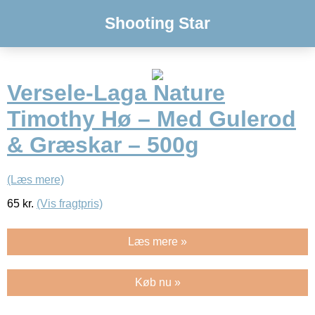
Shooting Star
Versele-Laga Nature
Timothy Hø – Med Gulerod
& Græskar – 500g
(Læs mere)
65
kr.
(Vis fragtpris)
Læs mere »
Køb nu »