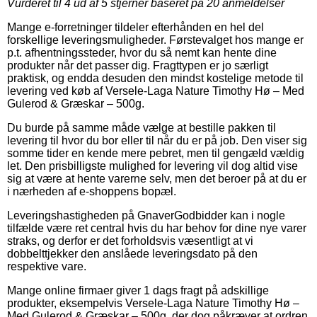
Vurderet til
4
ud af 5 stjerner baseret på
20
anmeldelser
Mange e-forretninger tildeler efterhånden en hel del
forskellige leveringsmuligheder. Førstevalget hos mange er
p.t. afhentningssteder, hvor du så nemt kan hente dine
produkter når det passer dig. Fragttypen er jo særligt
praktisk, og endda desuden den mindst kostelige metode til
levering ved køb af Versele-Laga Nature Timothy Hø – Med
Gulerod & Græskar – 500g.
Du burde på samme måde vælge at bestille pakken til
levering til hvor du bor eller til når du er på job. Den viser sig
somme tider en kende mere pebret, men til gengæld vældig
let. Den prisbilligste mulighed for levering vil dog altid vise
sig at være at hente varerne selv, men det beroer på at du er
i nærheden af e-shoppens bopæl.
Leveringshastigheden på GnaverGodbidder kan i nogle
tilfælde være ret central hvis du har behov for dine nye varer
straks, og derfor er det forholdsvis væsentligt at vi
dobbelttjekker den anslåede leveringsdato på den
respektive vare.
Mange online firmaer giver 1 dags fragt på adskillige
produkter, eksempelvis Versele-Laga Nature Timothy Hø –
Med Gulerod & Græskar – 500g, der dog påkræver at ordren