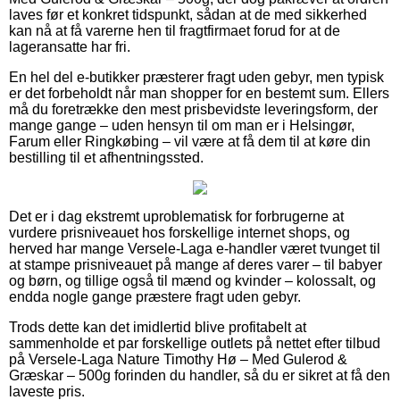
laves før et konkret tidspunkt, sådan at de med sikkerhed
kan nå at få varerne hen til fragtfirmaet forud for at de
lageransatte har fri.
En hel del e-butikker præsterer fragt uden gebyr, men typisk
er det forbeholdt når man shopper for en bestemt sum. Ellers
må du foretrække den mest prisbevidste leveringsform, der
mange gange – uden hensyn til om man er i Helsingør,
Farum eller Ringkøbing – vil være at få dem til at køre din
bestilling til et afhentningssted.
Det er i dag ekstremt uproblematisk for forbrugerne at
vurdere prisniveauet hos forskellige internet shops, og
herved har mange Versele-Laga e-handler været tvunget til
at stampe prisniveauet på mange af deres varer – til babyer
og børn, og tillige også til mænd og kvinder – kolossalt, og
endda nogle gange præstere fragt uden gebyr.
Trods dette kan det imidlertid blive profitabelt at
sammenholde et par forskellige outlets på nettet efter tilbud
på Versele-Laga Nature Timothy Hø – Med Gulerod &
Græskar – 500g forinden du handler, så du er sikret at få den
laveste pris.