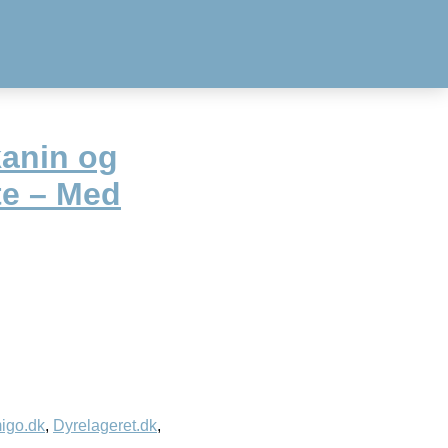
kanin og
e – Med
igo.dk
,
Dyrelageret.dk
,