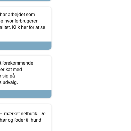
 har arbejdet som
op hvor forbrugeren
itet. Klik her for at se
est forekommende
ler kat med
r sig på
s udvalg.
E-mærket netbutik. De
hør og foder til hund