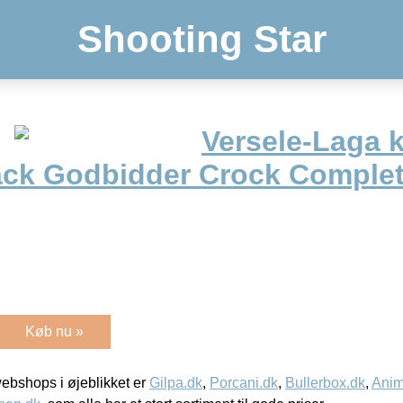
Shooting Star
Versele-Laga 
ck Godbidder Crock Complet
Køb nu »
bshops i øjeblikket er
Gilpa.dk
,
Porcani.dk
,
Bullerbox.dk
,
Anim