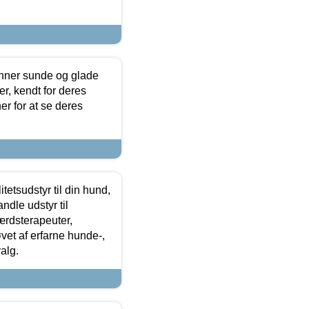
enner sunde og glade
r, kendt for deres
r for at se deres
tetsudstyr til din hund,
ndle udstyr til
ærdsterapeuter,
øvet af erfarne hunde-,
alg.