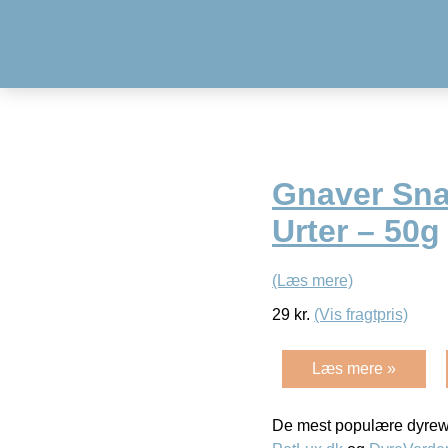
Gnaver Sna
Urter – 50g
(Læs mere)
29
kr.
(Vis fragtpris)
Læs mere »
De mest populære dyrewe