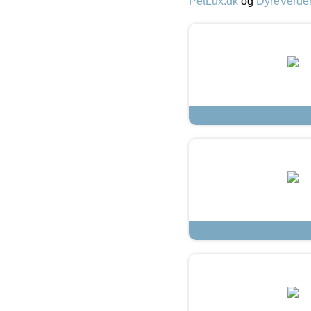
PetLux.dk
og
DyreVerde