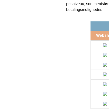
prisniveau, sortimentstø
betalingsmuligheder.
Websh