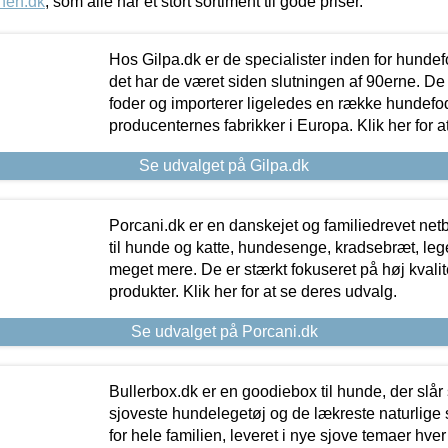
nen.dk
, som alle har et stort sortiment til gode priser.
Hos Gilpa.dk er de specialister inden for hunde
det har de været siden slutningen af 90erne. De
foder og importerer ligeledes en række hundefo
producenternes fabrikker i Europa. Klik her for a
Se udvalget på Gilpa.dk
Porcani.dk er en danskejet og familiedrevet netb
til hunde og katte, hundesenge, kradsebræt, leg
meget mere. De er stærkt fokuseret på høj kvali
produkter. Klik her for at se deres udvalg.
Se udvalget på Porcani.dk
Bullerbox.dk er en goodiebox til hunde, der slår 
sjoveste hundelegetøj og de lækreste naturlige
for hele familien, leveret i nye sjove temaer hver