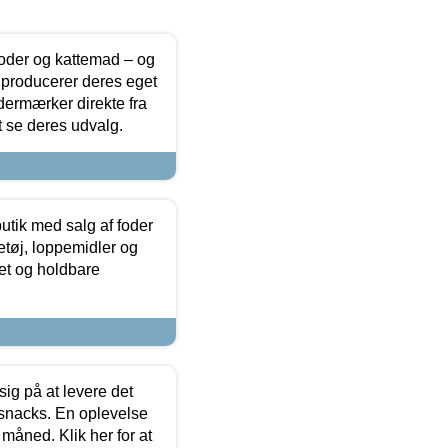
foder og kattemad – og
 producerer deres eget
dermærker direkte fra
t se deres udvalg.
utik med salg af foder
etøj, loppemidler og
tet og holdbare
sig på at levere det
 snacks. En oplevelse
 måned. Klik her for at