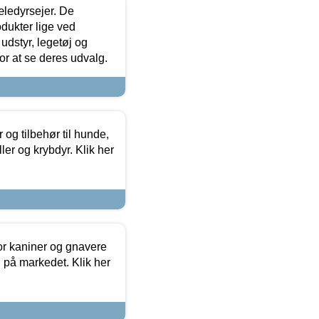
æledyrsejer. De
odukter lige ved
udstyr, legetøj og
 for at se deres udvalg.
og tilbehør til hunde,
ller og krybdyr. Klik her
or kaniner og gnavere
g på markedet. Klik her