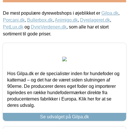
De mest populære dyrewebshops i øjeblikket er
Gilpa.dk
,
Porcani.dk
,
Bullerbox.dk
,
Animigo.dk
,
Dyrelageret.dk
,
PetLux.dk
og
DyreVerdenen.dk
, som alle har et stort
sortiment til gode priser.
Hos Gilpa.dk er de specialister inden for hundefoder og
kattemad – og det har de været siden slutningen af
90erne. De producerer deres eget foder og importerer
ligeledes en række hundefodermærker direkte fra
producenternes fabrikker i Europa. Klik her for at se
deres udvalg.
Se udvalget på Gilpa.dk