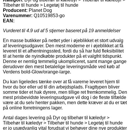
Tilbehør til hunde > Legetøj til hunde
Producent:
Planet Dog
Varenummer:
Q10519853-go
EAN:
Vurderet til
4.9
ud af 5 stjerner baseret på
19
anmeldelser
En masse butikker på nettet yder i øjeblikket et stort udvalg
af leveringsudgaver. Den mest moderne er i øjeblikket at få
leveret til et afhentningssted, fordi du så har fuld fleksibilitet
til at hente de nyindkøbte produkter på et valgfrit tidspunkt.
Denne er nemlig temmelig ukompliceret, samt mange gange
derudover den mest betalelige leveringsmåde ved køb af
Verdens bold-Glow/orange-large.
Du kan ligeledes tænke over at få varerne leveret hjem til
hvor du bor eller ud til din arbejdsplads. Fragttypen bliver
somme tider et hak dyrere, men tillige ret fremkommelig. Den
mest prisbevidste leveringsudgave vil dog i de fleste tilfælde
være at du selv henter pakken, men dette kræver at du er tæt
på online forretningens lager.
Antal dages levering på Dyr og tilbehør til kæledyr >
Tilbehør til kæledyr > Tilbehør til hunde > Legetøj til hunde
er jo usædvanlig vital forudsat vi behøver dine nye produkter