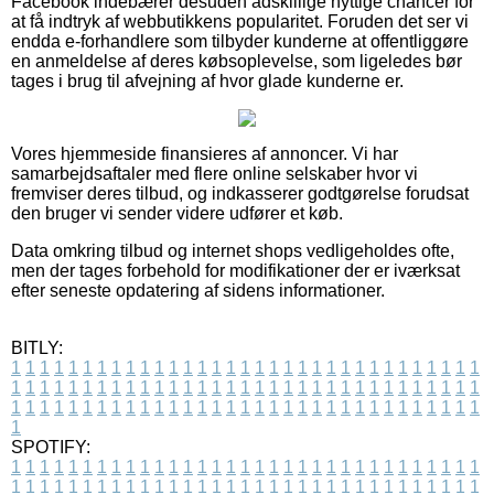
Facebook indebærer desuden adskillige nyttige chancer for
at få indtryk af webbutikkens popularitet. Foruden det ser vi
endda e-forhandlere som tilbyder kunderne at offentliggøre
en anmeldelse af deres købsoplevelse, som ligeledes bør
tages i brug til afvejning af hvor glade kunderne er.
Vores hjemmeside finansieres af annoncer. Vi har
samarbejdsaftaler med flere online selskaber hvor vi
fremviser deres tilbud, og indkasserer godtgørelse forudsat
den bruger vi sender videre udfører et køb.
Data omkring tilbud og internet shops vedligeholdes ofte,
men der tages forbehold for modifikationer der er iværksat
efter seneste opdatering af sidens informationer.
BITLY:
1
1
1
1
1
1
1
1
1
1
1
1
1
1
1
1
1
1
1
1
1
1
1
1
1
1
1
1
1
1
1
1
1
1
1
1
1
1
1
1
1
1
1
1
1
1
1
1
1
1
1
1
1
1
1
1
1
1
1
1
1
1
1
1
1
1
1
1
1
1
1
1
1
1
1
1
1
1
1
1
1
1
1
1
1
1
1
1
1
1
1
1
1
1
1
1
1
1
1
1
SPOTIFY:
1
1
1
1
1
1
1
1
1
1
1
1
1
1
1
1
1
1
1
1
1
1
1
1
1
1
1
1
1
1
1
1
1
1
1
1
1
1
1
1
1
1
1
1
1
1
1
1
1
1
1
1
1
1
1
1
1
1
1
1
1
1
1
1
1
1