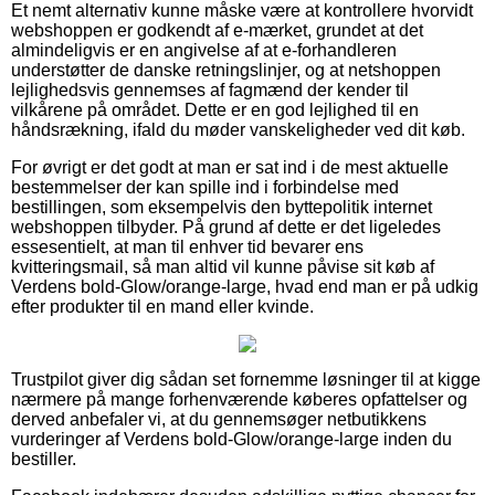
Et nemt alternativ kunne måske være at kontrollere hvorvidt
webshoppen er godkendt af e-mærket, grundet at det
almindeligvis er en angivelse af at e-forhandleren
understøtter de danske retningslinjer, og at netshoppen
lejlighedsvis gennemses af fagmænd der kender til
vilkårene på området. Dette er en god lejlighed til en
håndsrækning, ifald du møder vanskeligheder ved dit køb.
For øvrigt er det godt at man er sat ind i de mest aktuelle
bestemmelser der kan spille ind i forbindelse med
bestillingen, som eksempelvis den byttepolitik internet
webshoppen tilbyder. På grund af dette er det ligeledes
essesentielt, at man til enhver tid bevarer ens
kvitteringsmail, så man altid vil kunne påvise sit køb af
Verdens bold-Glow/orange-large, hvad end man er på udkig
efter produkter til en mand eller kvinde.
Trustpilot giver dig sådan set fornemme løsninger til at kigge
nærmere på mange forhenværende køberes opfattelser og
derved anbefaler vi, at du gennemsøger netbutikkens
vurderinger af Verdens bold-Glow/orange-large inden du
bestiller.