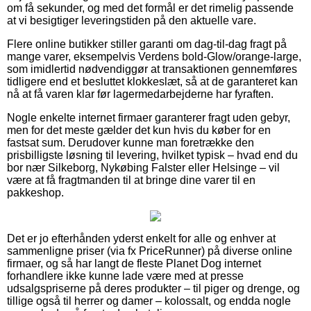
om få sekunder, og med det formål er det rimelig passende
at vi besigtiger leveringstiden på den aktuelle vare.
Flere online butikker stiller garanti om dag-til-dag fragt på
mange varer, eksempelvis Verdens bold-Glow/orange-large,
som imidlertid nødvendiggør at transaktionen gennemføres
tidligere end et besluttet klokkeslæt, så at de garanteret kan
nå at få varen klar før lagermedarbejderne har fyraften.
Nogle enkelte internet firmaer garanterer fragt uden gebyr,
men for det meste gælder det kun hvis du køber for en
fastsat sum. Derudover kunne man foretrække den
prisbilligste løsning til levering, hvilket typisk – hvad end du
bor nær Silkeborg, Nykøbing Falster eller Helsinge – vil
være at få fragtmanden til at bringe dine varer til en
pakkeshop.
Det er jo efterhånden yderst enkelt for alle og enhver at
sammenligne priser (via fx PriceRunner) på diverse online
firmaer, og så har langt de fleste Planet Dog internet
forhandlere ikke kunne lade være med at presse
udsalgspriserne på deres produkter – til piger og drenge, og
tillige også til herrer og damer – kolossalt, og endda nogle