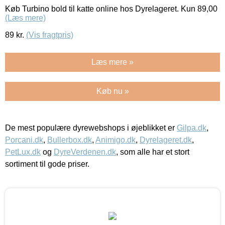
Køb Turbino bold til katte online hos Dyrelageret. Kun 89,00
(Læs mere)
89
kr.
(Vis fragtpris)
Læs mere »
Køb nu »
De mest populære dyrewebshops i øjeblikket er
Gilpa.dk
,
Porcani.dk
,
Bullerbox.dk
,
Animigo.dk
,
Dyrelageret.dk
,
PetLux.dk
og
DyreVerdenen.dk
, som alle har et stort
sortiment til gode priser.