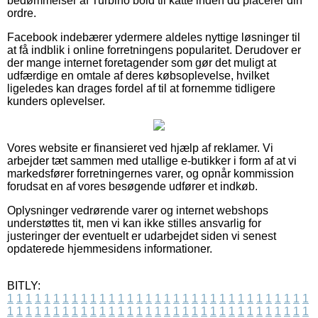
bedømmelser af Turbino bold til katte inden du placerer din
ordre.
Facebook indebærer ydermere aldeles nyttige løsninger til
at få indblik i online forretningens popularitet. Derudover er
der mange internet foretagender som gør det muligt at
udfærdige en omtale af deres købsoplevelse, hvilket
ligeledes kan drages fordel af til at fornemme tidligere
kunders oplevelser.
Vores website er finansieret ved hjælp af reklamer. Vi
arbejder tæt sammen med utallige e-butikker i form af at vi
markedsfører forretningernes varer, og opnår kommission
forudsat en af vores besøgende udfører et indkøb.
Oplysninger vedrørende varer og internet webshops
understøttes tit, men vi kan ikke stilles ansvarlig for
justeringer der eventuelt er udarbejdet siden vi senest
opdaterede hjemmesidens informationer.
BITLY:
1
1
1
1
1
1
1
1
1
1
1
1
1
1
1
1
1
1
1
1
1
1
1
1
1
1
1
1
1
1
1
1
1
1
1
1
1
1
1
1
1
1
1
1
1
1
1
1
1
1
1
1
1
1
1
1
1
1
1
1
1
1
1
1
1
1