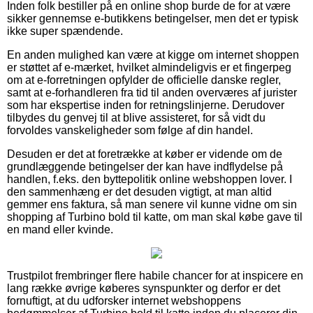
Inden folk bestiller på en online shop burde de for at være
sikker gennemse e-butikkens betingelser, men det er typisk
ikke super spændende.
En anden mulighed kan være at kigge om internet shoppen
er støttet af e-mærket, hvilket almindeligvis er et fingerpeg
om at e-forretningen opfylder de officielle danske regler,
samt at e-forhandleren fra tid til anden overværes af jurister
som har ekspertise inden for retningslinjerne. Derudover
tilbydes du genvej til at blive assisteret, for så vidt du
forvoldes vanskeligheder som følge af din handel.
Desuden er det at foretrække at køber er vidende om de
grundlæggende betingelser der kan have indflydelse på
handlen, f.eks. den byttepolitik online webshoppen lover. I
den sammenhæng er det desuden vigtigt, at man altid
gemmer ens faktura, så man senere vil kunne vidne om sin
shopping af Turbino bold til katte, om man skal købe gave til
en mand eller kvinde.
Trustpilot frembringer flere habile chancer for at inspicere en
lang række øvrige køberes synspunkter og derfor er det
fornuftigt, at du udforsker internet webshoppens