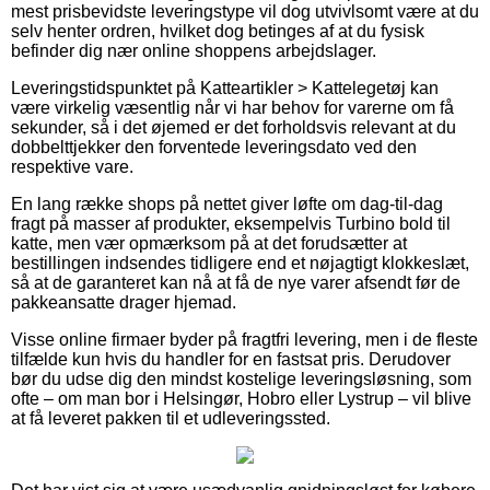
mest prisbevidste leveringstype vil dog utvivlsomt være at du
selv henter ordren, hvilket dog betinges af at du fysisk
befinder dig nær online shoppens arbejdslager.
Leveringstidspunktet på Katteartikler > Kattelegetøj kan
være virkelig væsentlig når vi har behov for varerne om få
sekunder, så i det øjemed er det forholdsvis relevant at du
dobbelttjekker den forventede leveringsdato ved den
respektive vare.
En lang række shops på nettet giver løfte om dag-til-dag
fragt på masser af produkter, eksempelvis Turbino bold til
katte, men vær opmærksom på at det forudsætter at
bestillingen indsendes tidligere end et nøjagtigt klokkeslæt,
så at de garanteret kan nå at få de nye varer afsendt før de
pakkeansatte drager hjemad.
Visse online firmaer byder på fragtfri levering, men i de fleste
tilfælde kun hvis du handler for en fastsat pris. Derudover
bør du udse dig den mindst kostelige leveringsløsning, som
ofte – om man bor i Helsingør, Hobro eller Lystrup – vil blive
at få leveret pakken til et udleveringssted.