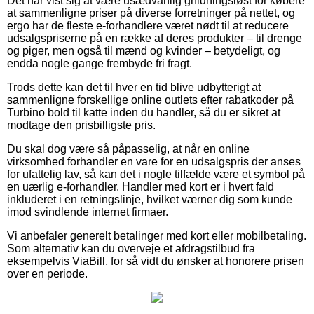
Det har vist sig at være usædvanlig gnidningsløst for købere
at sammenligne priser på diverse forretninger på nettet, og
ergo har de fleste e-forhandlere været nødt til at reducere
udsalgspriserne på en række af deres produkter – til drenge
og piger, men også til mænd og kvinder – betydeligt, og
endda nogle gange frembyde fri fragt.
Trods dette kan det til hver en tid blive udbytterigt at
sammenligne forskellige online outlets efter rabatkoder på
Turbino bold til katte inden du handler, så du er sikret at
modtage den prisbilligste pris.
Du skal dog være så påpasselig, at når en online
virksomhed forhandler en vare for en udsalgspris der anses
for ufattelig lav, så kan det i nogle tilfælde være et symbol på
en uærlig e-forhandler. Handler med kort er i hvert fald
inkluderet i en retningslinje, hvilket værner dig som kunde
imod svindlende internet firmaer.
Vi anbefaler generelt betalinger med kort eller mobilbetaling.
Som alternativ kan du overveje et afdragstilbud fra
eksempelvis ViaBill, for så vidt du ønsker at honorere prisen
over en periode.