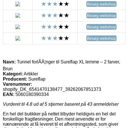
Besøg webshop
Besøg webshop
Besøg webshop
Besøg webshop
Navn:
Tunnel forlÃÂ¦nger til Sureflap XL lemme – 2 farver,
Brun
Kategori:
Artikler
Producent:
Sureflap
Varenummer:
shopify_DK_6541470138477_39262067851373
EAN:
5060180390334
Vurderet til
4.8
ud af 5 stjerner baseret på
43
anmeldelser
En hel del butikker på nettet tilbyder heldigvis en hel del
forskellige fragtløsninger. Den mest anvendte er for
nærværende at få leveret til et afhentningssted, som giver