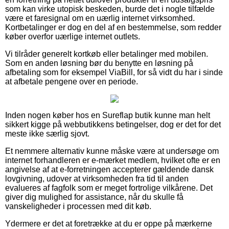
som kan virke utopisk beskeden, burde det i nogle tilfælde
være et faresignal om en uærlig internet virksomhed.
Kortbetalinger er dog en del af en bestemmelse, som redder
køber overfor uærlige internet outlets.
Vi tilråder generelt kortkøb eller betalinger med mobilen.
Som en anden løsning bør du benytte en løsning på
afbetaling som for eksempel ViaBill, for så vidt du har i sinde
at afbetale pengene over en periode.
Inden nogen køber hos en Sureflap butik kunne man helt
sikkert kigge på webbutikkens betingelser, dog er det for det
meste ikke særlig sjovt.
Et nemmere alternativ kunne måske være at undersøge om
internet forhandleren er e-mærket medlem, hvilket ofte er en
angivelse af at e-forretningen accepterer gældende dansk
lovgivning, udover at virksomheden fra tid til anden
evalueres af fagfolk som er meget fortrolige vilkårene. Det
giver dig mulighed for assistance, når du skulle få
vanskeligheder i processen med dit køb.
Ydermere er det at foretrække at du er oppe på mærkerne