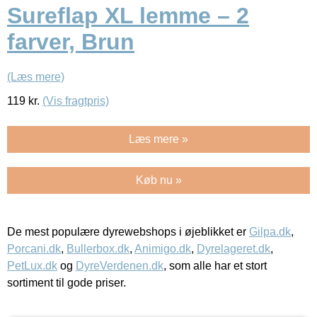
Sureflap XL lemme – 2
farver, Brun
(Læs mere)
119
kr.
(Vis fragtpris)
Læs mere »
Køb nu »
De mest populære dyrewebshops i øjeblikket er
Gilpa.dk
,
Porcani.dk
,
Bullerbox.dk
,
Animigo.dk
,
Dyrelageret.dk
,
PetLux.dk
og
DyreVerdenen.dk
, som alle har et stort
sortiment til gode priser.