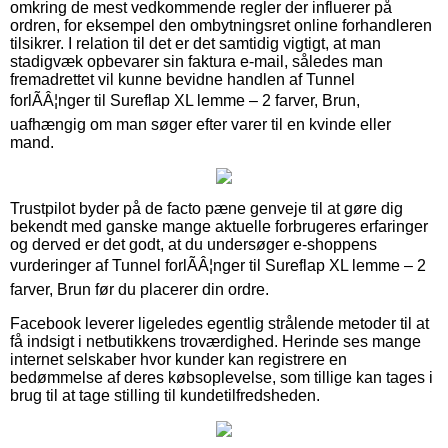
omkring de mest vedkommende regler der influerer på
ordren, for eksempel den ombytningsret online forhandleren
tilsikrer. I relation til det er det samtidig vigtigt, at man
stadigvæk opbevarer sin faktura e-mail, således man
fremadrettet vil kunne bevidne handlen af Tunnel
forlÃÂ¦nger til Sureflap XL lemme – 2 farver, Brun,
uafhængig om man søger efter varer til en kvinde eller
mand.
Trustpilot byder på de facto pæne genveje til at gøre dig
bekendt med ganske mange aktuelle forbrugeres erfaringer
og derved er det godt, at du undersøger e-shoppens
vurderinger af Tunnel forlÃÂ¦nger til Sureflap XL lemme – 2
farver, Brun før du placerer din ordre.
Facebook leverer ligeledes egentlig strålende metoder til at
få indsigt i netbutikkens troværdighed. Herinde ses mange
internet selskaber hvor kunder kan registrere en
bedømmelse af deres købsoplevelse, som tillige kan tages i
brug til at tage stilling til kundetilfredsheden.