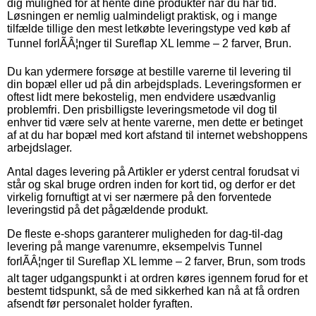
dig mulighed for at hente dine produkter når du har tid.
Løsningen er nemlig ualmindeligt praktisk, og i mange
tilfælde tillige den mest letkøbte leveringstype ved køb af
Tunnel forlÃÂ¦nger til Sureflap XL lemme – 2 farver, Brun.
Du kan ydermere forsøge at bestille varerne til levering til
din bopæl eller ud på din arbejdsplads. Leveringsformen er
oftest lidt mere bekostelig, men endvidere usædvanlig
problemfri. Den prisbilligste leveringsmetode vil dog til
enhver tid være selv at hente varerne, men dette er betinget
af at du har bopæl med kort afstand til internet webshoppens
arbejdslager.
Antal dages levering på Artikler er yderst central forudsat vi
står og skal bruge ordren inden for kort tid, og derfor er det
virkelig fornuftigt at vi ser nærmere på den forventede
leveringstid på det pågældende produkt.
De fleste e-shops garanterer muligheden for dag-til-dag
levering på mange varenumre, eksempelvis Tunnel
forlÃÂ¦nger til Sureflap XL lemme – 2 farver, Brun, som trods
alt tager udgangspunkt i at ordren køres igennem forud for et
bestemt tidspunkt, så de med sikkerhed kan nå at få ordren
afsendt før personalet holder fyraften.