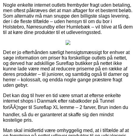
Nogle enkelte internet outlets frembyder fragt uden betaling,
men oftest påkræves det at man aftager for et bestemt beløb.
Som alternativ må man snuppe den billigste slags levering,
der i de fleste tilfælde – uden hensyn til om du bor i
Holstebro, Nørresundby eller Humlebæk – vil blive at få dem
til at køre dine produkter til et udleveringssted.
Det er jo efterhånden særligt hensigtsmæssigt for enhver at
søge information om priser fra forskellige outlets på nettet,
og derved har adskillige Sureflap butikker på nettet ikke
kunne lade være med at reducere priserne på en række af
deres produkter – til juniorer, og samtidig også til damer og
herrer – kolossalt, og endda nogle gange præstere fragt
uden gebyr.
Det kan dog til hver en tid være smart at efterse enkelte
internet shops i Danmark efter rabatkoder på Tunnel
forlÃÂ¦nger til Sureflap XL lemme – 2 farver, Brun inden du
handler, så du er garanteret at skaffe sig den mindst
kostelige pris.
Man skal imidlertid være omhyggelig med, at i tilfælde af at
en forretning på nettet udlover produkter til en udsalgspris