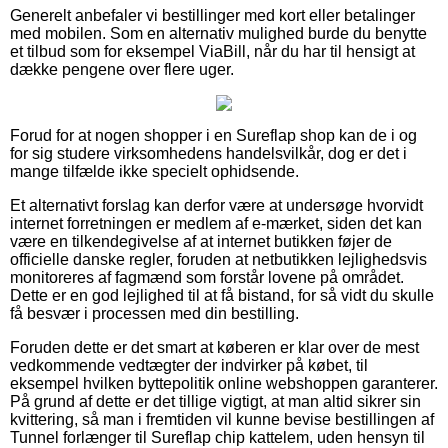
Generelt anbefaler vi bestillinger med kort eller betalinger
med mobilen. Som en alternativ mulighed burde du benytte
et tilbud som for eksempel ViaBill, når du har til hensigt at
dække pengene over flere uger.
Forud for at nogen shopper i en Sureflap shop kan de i og
for sig studere virksomhedens handelsvilkår, dog er det i
mange tilfælde ikke specielt ophidsende.
Et alternativt forslag kan derfor være at undersøge hvorvidt
internet forretningen er medlem af e-mærket, siden det kan
være en tilkendegivelse af at internet butikken føjer de
officielle danske regler, foruden at netbutikken lejlighedsvis
monitoreres af fagmænd som forstår lovene på området.
Dette er en god lejlighed til at få bistand, for så vidt du skulle
få besvær i processen med din bestilling.
Foruden dette er det smart at køberen er klar over de mest
vedkommende vedtægter der indvirker på købet, til
eksempel hvilken byttepolitik online webshoppen garanterer.
På grund af dette er det tillige vigtigt, at man altid sikrer sin
kvittering, så man i fremtiden vil kunne bevise bestillingen af
Tunnel forlænger til Sureflap chip kattelem, uden hensyn til