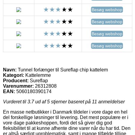
Besøg webshop
Besøg webshop
Besøg webshop
Besøg webshop
Navn:
Tunnel forlænger til Sureflap chip kattelem
Kategori:
Kattelemme
Producent:
Sureflap
Varenummer:
26312808
EAN:
5060180390174
Vurderet til
3.7
ud af 5 stjerner baseret på
11
anmeldelser
En masse netbutikker i Danmark tildeler i vore dage en hel
del forskellige løsninger til levering. Det mest populære er i
vore dage pakkeshoppen, fordi det så giver dig god
fleksibilitet til at kunne afhente dine varer når du har tid. Den
er altså særligt uproblematisk, samt i mange tilfælde tillige