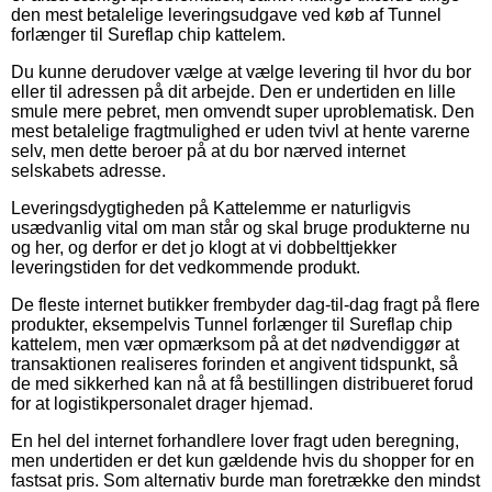
den mest betalelige leveringsudgave ved køb af Tunnel
forlænger til Sureflap chip kattelem.
Du kunne derudover vælge at vælge levering til hvor du bor
eller til adressen på dit arbejde. Den er undertiden en lille
smule mere pebret, men omvendt super uproblematisk. Den
mest betalelige fragtmulighed er uden tvivl at hente varerne
selv, men dette beroer på at du bor nærved internet
selskabets adresse.
Leveringsdygtigheden på Kattelemme er naturligvis
usædvanlig vital om man står og skal bruge produkterne nu
og her, og derfor er det jo klogt at vi dobbelttjekker
leveringstiden for det vedkommende produkt.
De fleste internet butikker frembyder dag-til-dag fragt på flere
produkter, eksempelvis Tunnel forlænger til Sureflap chip
kattelem, men vær opmærksom på at det nødvendiggør at
transaktionen realiseres forinden et angivent tidspunkt, så
de med sikkerhed kan nå at få bestillingen distribueret forud
for at logistikpersonalet drager hjemad.
En hel del internet forhandlere lover fragt uden beregning,
men undertiden er det kun gældende hvis du shopper for en
fastsat pris. Som alternativ burde man foretrække den mindst