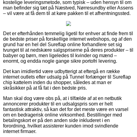
kostelige leveringsmetode, som typisk – uden hensyn til om
man befinder sig tæt på Næstved, Nørresundby eller Assens
– vil være at få dem til at køre pakken til et afhentningssted.
Det er efterhånden temmelig ligetil for enhver at finde frem til
de bedste priser på forskellige internet webshops, og af den
grund har en hel del Sureflap online forhandlere set sig
tvunget til at nedskære salgspriserne på deres produkter – til
babyer og børn, men ligeledes til kvinder og mænd –
enormt, og endda nogle gange sikre portofri levering.
Det kan imidlertid være udbytterigt at eftergå en række
internet outlets efter udsalg på Tunnel forlænger til Sureflap
chip kattelem inden du shopper, således at man er
skråsikker på at få fat i den bedste pris.
Man skal dog være obs på, at i tilfælde af at en netbutik
annoncerer produkter til en udsalgspris som er helt
fantastisk attraktiv, så kan det for det meste være en varsel
om en bedragerisk online virksomhed. Bestillinger med
betalingskort er på den anden side inkluderet i en
forordning, hvilket assisterer kunden imod svindlende
internet firmaer.