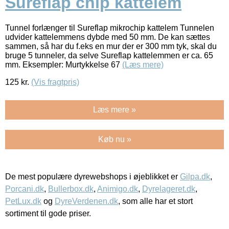
Sureflap chip kattelem
Tunnel forlænger til Sureflap mikrochip kattelem Tunnelen
udvider kattelemmens dybde med 50 mm. De kan sættes
sammen, så har du f.eks en mur der er 300 mm tyk, skal du
bruge 5 tunneler, da selve Sureflap kattelemmen er ca. 65
mm. Eksempler: Murtykkelse 67
(Læs mere)
125
kr.
(Vis fragtpris)
Læs mere »
Køb nu »
De mest populære dyrewebshops i øjeblikket er
Gilpa.dk
,
Porcani.dk
,
Bullerbox.dk
,
Animigo.dk
,
Dyrelageret.dk
,
PetLux.dk
og
DyreVerdenen.dk
, som alle har et stort
sortiment til gode priser.