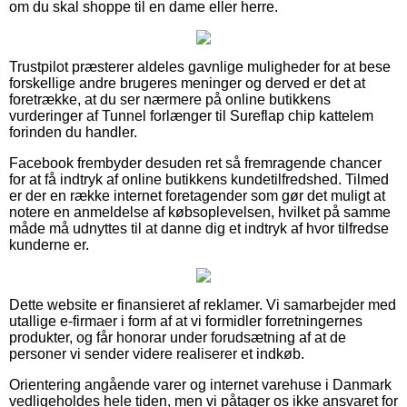
om du skal shoppe til en dame eller herre.
Trustpilot præsterer aldeles gavnlige muligheder for at bese
forskellige andre brugeres meninger og derved er det at
foretrække, at du ser nærmere på online butikkens
vurderinger af Tunnel forlænger til Sureflap chip kattelem
forinden du handler.
Facebook frembyder desuden ret så fremragende chancer
for at få indtryk af online butikkens kundetilfredshed. Tilmed
er der en række internet foretagender som gør det muligt at
notere en anmeldelse af købsoplevelsen, hvilket på samme
måde må udnyttes til at danne dig et indtryk af hvor tilfredse
kunderne er.
Dette website er finansieret af reklamer. Vi samarbejder med
utallige e-firmaer i form af at vi formidler forretningernes
produkter, og får honorar under forudsætning af at de
personer vi sender videre realiserer et indkøb.
Orientering angående varer og internet varehuse i Danmark
vedligeholdes hele tiden, men vi påtager os ikke ansvaret for