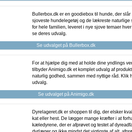
Bullerbox.dk er en goodiebox til hunde, der slår 
sjoveste hundelegetøj og de lækreste naturlige
for hele familien, leveret i nye sjove temaer hver
se deres udvalg.
Se udvalget på Bullerbox.dk
For at hjælpe dig med at holde dine yndlings v
tilbyder Animigo.dk et komplet udvalg af produkte
naturlig godhed, sammen med nyttige råd. Klik he
udvalg.
Se udvalget på Animigo.dk
Dyrelageret.dk er shoppen til dig, der elsker kvali
kat eller hest. De lægger mange kræfter i at forha
kæledyrene, der er afprøvet og testet af dyreadf
dyrlæger og ikke mindst det vigtigste af alt, afpr