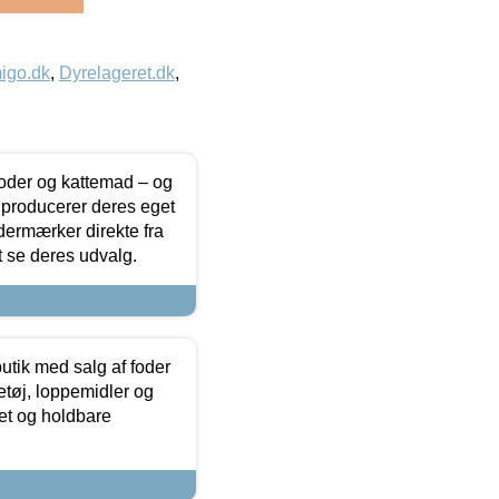
igo.dk
,
Dyrelageret.dk
,
foder og kattemad – og
 producerer deres eget
dermærker direkte fra
t se deres udvalg.
utik med salg af foder
etøj, loppemidler og
tet og holdbare