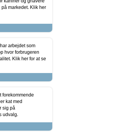
or kaniner og gnavere
g på markedet. Klik her
 har arbejdet som
op hvor forbrugeren
itet. Klik her for at se
est forekommende
ler kat med
r sig på
s udvalg.