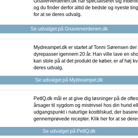
Gnaververdenen.dk har specialiseret sig indenf
og du finder derfor altid de bedste og nyeste tin
for at se deres udvalg.
Se udvalget på Gnaververdenen.dk
Mydreampet.dk er startet af Tonni Sørensen der
dyrepasser igennem 20 år. Han ville lave en sh
kan stole på at det produkt de køber, er af høj kval
deres udvalg.
Se udvalget på Mydreampet.dk
PetIQ.dk mål er at give dig løsninger på de oft
årsager til sygdom og mistrivsel hos din hund el
udgangspunkt i naturlige kosttilskud, der basere
gennemprøvede recepter. Klik her for at se dere
Se udvalget på PetIQ.dk