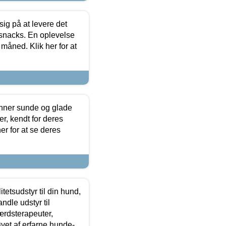
sig på at levere det
 snacks. En oplevelse
 måned. Klik her for at
enner sunde og glade
r, kendt for deres
r for at se deres
tetsudstyr til din hund,
ndle udstyr til
ærdsterapeuter,
øvet af erfarne hunde-,