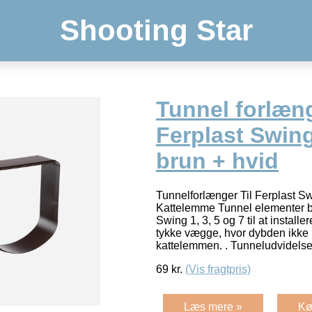
Shooting Star
Tunnel forlæng
Ferplast Swing 
brun + hvid
Tunnelforlænger Til Ferplast Sw
Kattelemme Tunnel elementer b
Swing 1, 3, 5 og 7 til at install
tykke vægge, hvor dybden ikke 
kattelemmen. . Tunneludvidelse
69
kr.
(Vis fragtpris)
Læs mere »
Kø