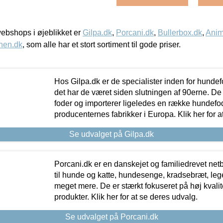
bshops i øjeblikket er
Gilpa.dk
,
Porcani.dk
,
Bullerbox.dk
,
Anim
nen.dk
, som alle har et stort sortiment til gode priser.
Hos Gilpa.dk er de specialister inden for hunde
det har de været siden slutningen af 90erne. De
foder og importerer ligeledes en række hundefo
producenternes fabrikker i Europa. Klik her for a
Se udvalget på Gilpa.dk
Porcani.dk er en danskejet og familiedrevet netb
til hunde og katte, hundesenge, kradsebræt, leg
meget mere. De er stærkt fokuseret på høj kvali
produkter. Klik her for at se deres udvalg.
Se udvalget på Porcani.dk