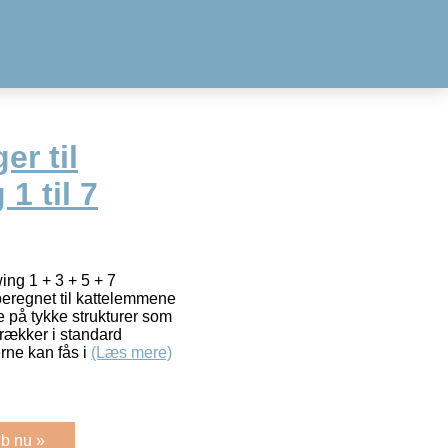
er til
1 til 7
ing 1 + 3 + 5 + 7
eregnet til kattelemmene
ere på tykke strukturer som
rækker i standard
rne kan fås i
(Læs mere)
b nu »