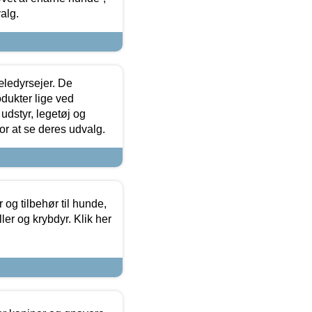
alg.
æledyrsejer. De
odukter lige ved
udstyr, legetøj og
 for at se deres udvalg.
og tilbehør til hunde,
ller og krybdyr. Klik her