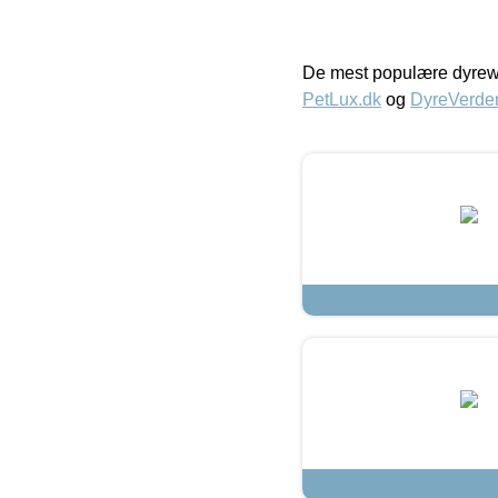
De mest populære dyrewe
PetLux.dk
og
DyreVerde