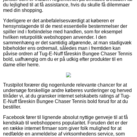
du lejlighed til at få assistance, hvis du skulle få dilemmaer
med din shopping.
Yderligere er det anbefalelsesværdigt at køberen er
hensynstagende til de mest essentielle bestemmelser der
spiller ind i forbindelse med handlen, som for eksempel
hvilken returpolitik webshoppen anvender. I den
sammenhæng er det samtidig afgørende, at man stadigvæk
bibeholder ens ordremail, således man i fremtiden kan
påvise ordren af Tug-E-Nuff fåreskin Bungee Chaser Tennis
bold, uafhængig om du er på udkig efter produkter til en
dame eller herre.
Trustpilot forærer dig nogenlunde relevante chancer for at
undersøge forskellige andre køberes vurderinger og herved
tilråder vi, at du gransker internet selskabets ratings af Tug-
E-Nuff fåreskin Bungee Chaser Tennis bold forud for at du
bestiller.
Facebook fører til lignende absolut nyttige genveje til at få
kendskab til webshoppens popularitet. Foruden det er der
en række internet firmaer som giver folk mulighed for at
nedfælde en anmeldelse af virksomhedens service, som