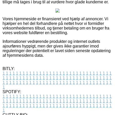
tillige må tages i brug til at vurdere hvor glade kunderne er.
Vores hjemmeside er finansieret ved hjælp af annoncer. Vi
hjælper en hel del forhandlere på nettet hvor vi formidler
virksomhedernes tilbud, og tjener betaling om en bruger fra
vores website fuldfører en bestilling.
Informationer vedrørende produkter og internet outlets
ajourføres hyppigt, men der gives ikke garantier imod
reguleringer der potentielt er lavet siden seneste opdatering
af hjemmesidens data.
BITLY:
1
1
1
1
1
1
1
1
1
1
1
1
1
1
1
1
1
1
1
1
1
1
1
1
1
1
1
1
1
1
1
1
1
1
1
1
1
1
1
1
1
1
1
1
1
1
1
1
1
1
1
1
1
1
1
1
1
1
1
1
1
1
1
1
1
1
1
1
1
1
1
1
1
1
1
1
1
1
1
1
1
1
1
1
1
1
1
1
1
1
1
1
1
1
1
1
1
1
1
1
SPOTIFY:
1
1
1
1
1
1
1
1
1
1
1
1
1
1
1
1
1
1
1
1
1
1
1
1
1
1
1
1
1
1
1
1
1
1
1
1
1
1
1
1
1
1
1
1
1
1
1
1
1
1
1
1
1
1
1
1
1
1
1
1
1
1
1
1
1
1
1
1
1
1
1
1
1
1
1
1
1
1
1
1
1
1
1
1
1
1
1
1
1
1
1
1
1
1
1
1
1
1
1
1
CUTTLY BIO: