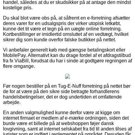
handel, således at du er skudsikker på at antage den mindst
kostelige pris.
Du skal blot være obs på, at såfremt en e-forretning afsætter
deres varer for en udsalgspris der virker utopisk letkøbt,
kunne det tit være et tegn på en uægte online forretning.
Kortbestillinger er imidlertid omsluttet af en vedtægt, hvilket
sikrer dig som kunde overfor falske butikker på nettet.
Vi anbefaler generelt køb med gængse betalingskort eller
MobilePay. Alternativt kan du drage fordel af et afdragstilbud
fra fx ViaBill, forudsat du har i sinde at godtgøre regningen af
flere omgange.
Før nogen bestiller på en Tug-E-Nuff forretning på nettet bør
de for at være på den sikre side betragte forhandlerens
handelsbetingelser, det er dog undertiden et omfattende
arbejde.
En anden valgmulighed kunne derfor være at kigge om
internet firmaet er medlem af e-mærke ordningen, siden det
burde være et billede på at webshoppen føjer dansk
lovgivning, samt at internet selskabet fra tid til anden tilses af
jurister som er indført i reglementet på området. Desuden får