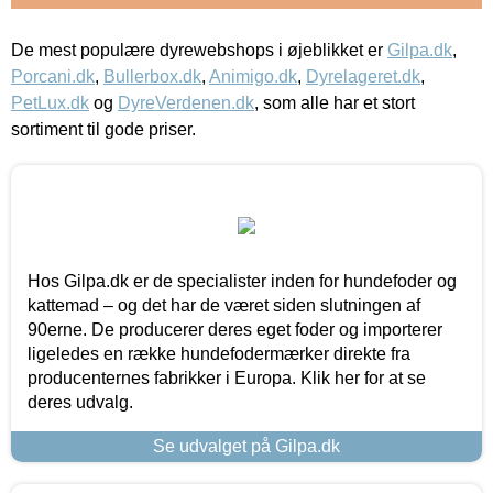
De mest populære dyrewebshops i øjeblikket er
Gilpa.dk
,
Porcani.dk
,
Bullerbox.dk
,
Animigo.dk
,
Dyrelageret.dk
,
PetLux.dk
og
DyreVerdenen.dk
, som alle har et stort
sortiment til gode priser.
Hos Gilpa.dk er de specialister inden for hundefoder og
kattemad – og det har de været siden slutningen af
90erne. De producerer deres eget foder og importerer
ligeledes en række hundefodermærker direkte fra
producenternes fabrikker i Europa. Klik her for at se
deres udvalg.
Se udvalget på Gilpa.dk