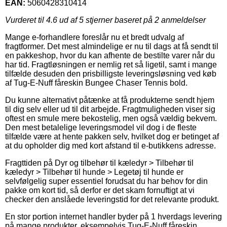
EAN:
5060428310414
Vurderet til
4.6
ud af 5 stjerner baseret på
2
anmeldelser
Mange e-forhandlere foreslår nu et bredt udvalg af
fragtformer. Det mest almindelige er nu til dags at få sendt til
en pakkeshop, hvor du kan afhente de bestilte varer når du
har tid. Fragtløsningen er nemlig ret så ligetil, samt i mange
tilfælde desuden den prisbilligste leveringsløsning ved køb
af Tug-E-Nuff fåreskin Bungee Chaser Tennis bold.
Du kunne alternativt påtænke at få produkterne sendt hjem
til dig selv eller ud til dit arbejde. Fragtmuligheden viser sig
oftest en smule mere bekostelig, men også vældig bekvem.
Den mest betalelige leveringsmodel vil dog i de fleste
tilfælde være at hente pakken selv, hvilket dog er betinget af
at du opholder dig med kort afstand til e-butikkens adresse.
Fragttiden på Dyr og tilbehør til kæledyr > Tilbehør til
kæledyr > Tilbehør til hunde > Legetøj til hunde er
selvfølgelig super essentiel forudsat du har behov for din
pakke om kort tid, så derfor er det skam fornuftigt at vi
checker den anslåede leveringstid for det relevante produkt.
En stor portion internet handler byder på 1 hverdags levering
på mange produkter, eksempelvis Tug-E-Nuff fåreskin