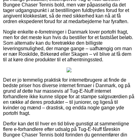
Bungee Chaser Tennis bold, men vær påpasselig da det
tager udgangspunkt i at bestillingen fuldbyrdes forud for et
angivent klokkeslæt, så de med sikkerhed kan nå at få
ordren ekspederet forud for at medarbejderne har fyraften.
Nogle enkelte e-forretninger i Danmark lover portofri fragt,
men for det meste kun hvis du bestiller for et fastslået beløb.
Som alternativ kan du foretrække den billigste
leveringsmulighed, der mange gange – uafhængig om man
er nær Roskilde, Birkerød eller Skagen – vil blive at få dem
til at køre dine produkter til et afhentningssted.
Det er jo temmelig praktisk for internetbrugere at finde de
bedste priser hos diverse internet firmaer i Danmark, og på
grund af dette har massevis af Tug-E-Nuff internet
forhandlere ikke kunne slippe for at stampe salgsværdien på
en række af deres produkter – til juniorer, og ligeså til
kvinder og mænd – drastisk, og endda nogle gange yde
portofri fragt.
Derfor kan det til hver en tid blive gunstigt at sammenligne
flere e-forhandlere efter udsalg på Tug-E-Nuff fåreskin
Bungee Chaser Tennis bold forinden du gennemfører din