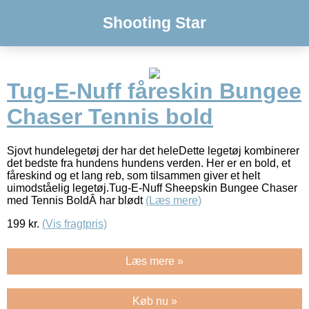
Shooting Star
Tug-E-Nuff fåreskin Bungee
Chaser Tennis bold
Sjovt hundelegetøj der har det heleDette legetøj kombinerer
det bedste fra hundens hundens verden. Her er en bold, et
fåreskind og et lang reb, som tilsammen giver et helt
uimodståelig legetøj.Tug-E-Nuff Sheepskin Bungee Chaser
med Tennis BoldÂ har blødt
(Læs mere)
199
kr.
(Vis fragtpris)
Læs mere »
Køb nu »