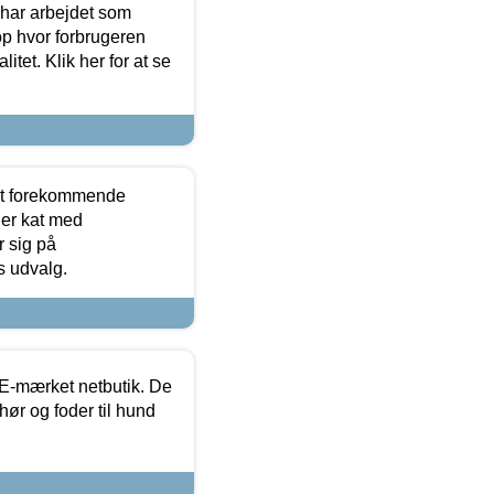
 har arbejdet som
op hvor forbrugeren
itet. Klik her for at se
est forekommende
ler kat med
r sig på
s udvalg.
E-mærket netbutik. De
hør og foder til hund