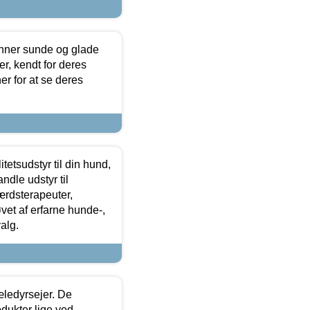
enner sunde og glade
r, kendt for deres
r for at se deres
tetsudstyr til din hund,
ndle udstyr til
ærdsterapeuter,
øvet af erfarne hunde-,
alg.
æledyrsejer. De
odukter lige ved