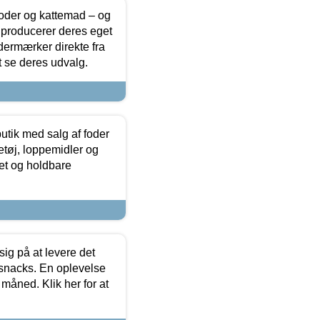
foder og kattemad – og
 producerer deres eget
dermærker direkte fra
t se deres udvalg.
utik med salg af foder
etøj, loppemidler og
tet og holdbare
sig på at levere det
 snacks. En oplevelse
 måned. Klik her for at