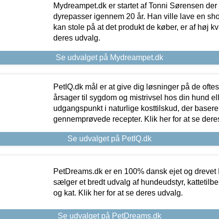
Mydreampet.dk er startet af Tonni Sørensen der
dyrepasser igennem 20 år. Han ville lave en sh
kan stole på at det produkt de køber, er af høj kval
deres udvalg.
Se udvalget på Mydreampet.dk
PetIQ.dk mål er at give dig løsninger på de oft
årsager til sygdom og mistrivsel hos din hund el
udgangspunkt i naturlige kosttilskud, der basere
gennemprøvede recepter. Klik her for at se dere
Se udvalget på PetIQ.dk
PetDreams.dk er en 100% dansk ejet og drevet 
sælger et bredt udvalg af hundeudstyr, kattetilbe
og kat. Klik her for at se deres udvalg.
Se udvalget på PetDreams.dk