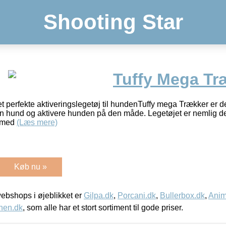
Shooting Star
Tuffy Mega Tr
 perfekte aktiveringslegetøj til hundenTuffy mega Trækker er det 
in hund og aktivere hunden på den måde. Legetøjet er nemlig d
g med
(Læs mere)
Køb nu »
bshops i øjeblikket er
Gilpa.dk
,
Porcani.dk
,
Bullerbox.dk
,
Anim
nen.dk
, som alle har et stort sortiment til gode priser.