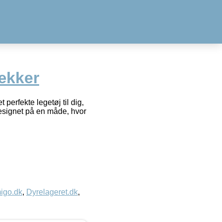
ækker
perfekte legetøj til dig,
esignet på en måde, hvor
igo.dk
,
Dyrelageret.dk
,