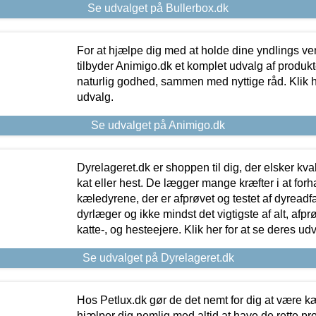
Se udvalget på Bullerbox.dk
For at hjælpe dig med at holde dine yndlings v
tilbyder Animigo.dk et komplet udvalg af produkte
naturlig godhed, sammen med nyttige råd. Klik he
udvalg.
Se udvalget på Animigo.dk
Dyrelageret.dk er shoppen til dig, der elsker kvali
kat eller hest. De lægger mange kræfter i at forha
kæledyrene, der er afprøvet og testet af dyreadf
dyrlæger og ikke mindst det vigtigste af alt, afpr
katte-, og hesteejere. Klik her for at se deres udv
Se udvalget på Dyrelageret.dk
Hos Petlux.dk gør de det nemt for dig at være k
hjælper dig nemlig med altid at have de rette pr