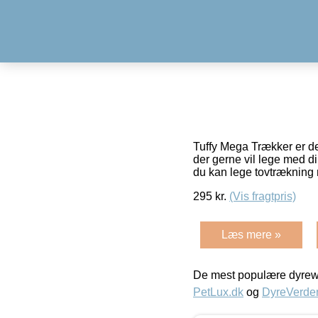
Tuffy Mega Trækker er det
der gerne vil lege med d
du kan lege tovtræknin
295
kr.
(Vis fragtpris)
Læs mere »
De mest populære dyrewe
PetLux.dk
og
DyreVerde