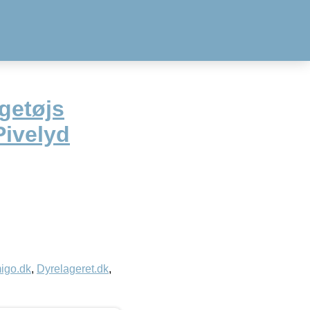
getøjs
Pivelyd
igo.dk
,
Dyrelageret.dk
,