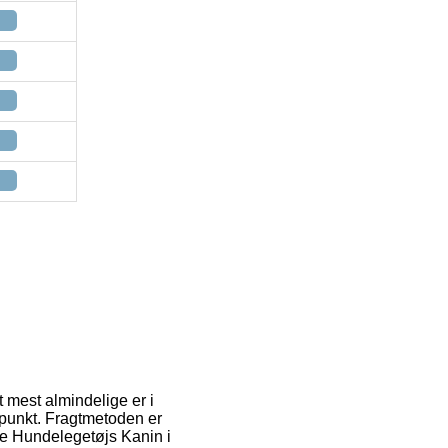
t mest almindelige er i
dspunkt. Fragtmetoden er
xie Hundelegetøjs Kanin i