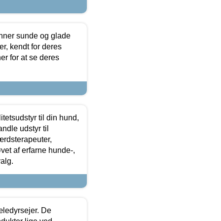
enner sunde og glade
r, kendt for deres
r for at se deres
tetsudstyr til din hund,
ndle udstyr til
ærdsterapeuter,
øvet af erfarne hunde-,
alg.
æledyrsejer. De