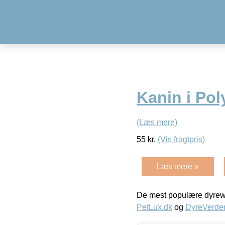
Kanin i Po
(Læs mere)
55
kr.
(Vis fragtpris)
Læs mere »
De mest populære dyrewe
PetLux.dk
og
DyreVerde