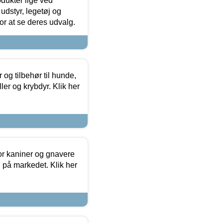
odukter lige ved
udstyr, legetøj og
 for at se deres udvalg.
og tilbehør til hunde,
ller og krybdyr. Klik her
or kaniner og gnavere
g på markedet. Klik her