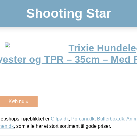
Shooting Star
Trixie Hundele
lyester og TPR – 35cm – Med 
Køb nu »
bshops i øjeblikket er
Gilpa.dk
,
Porcani.dk
,
Bullerbox.dk
,
Anim
nen.dk
, som alle har et stort sortiment til gode priser.