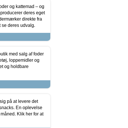
foder og kattemad – og
 producerer deres eget
dermærker direkte fra
t se deres udvalg.
utik med salg af foder
etøj, loppemidler og
tet og holdbare
sig på at levere det
 snacks. En oplevelse
 måned. Klik her for at