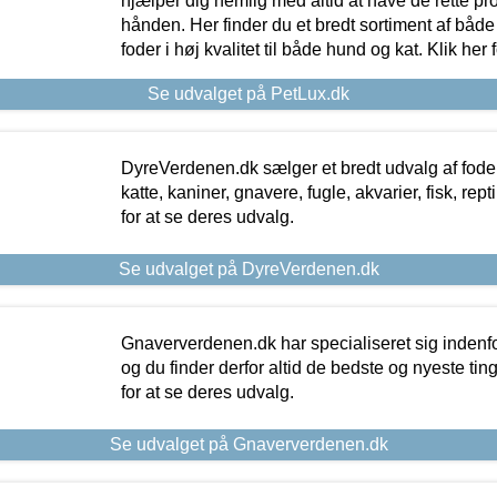
hjælper dig nemlig med altid at have de rette pr
hånden. Her finder du et bredt sortiment af både 
foder i høj kvalitet til både hund og kat. Klik her
Se udvalget på PetLux.dk
DyreVerdenen.dk sælger et bredt udvalg af foder 
katte, kaniner, gnavere, fugle, akvarier, fisk, repti
for at se deres udvalg.
Se udvalget på DyreVerdenen.dk
Gnaververdenen.dk har specialiseret sig indenf
og du finder derfor altid de bedste og nyeste tin
for at se deres udvalg.
Se udvalget på Gnaververdenen.dk