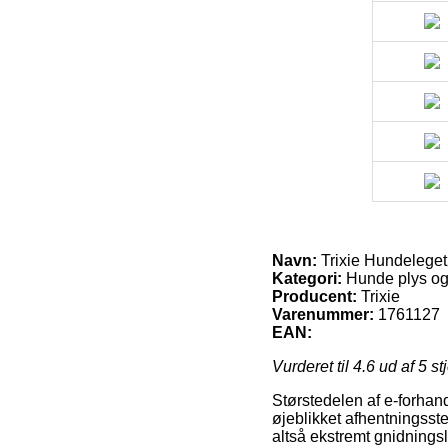
Navn:
Trixie Hundeleget
Kategori:
Hunde plys og 
Producent:
Trixie
Varenummer:
1761127
EAN:
Vurderet til
4.6
ud af 5 st
Størstedelen af e-forhand
øjeblikket afhentningsste
altså ekstremt gnidningsl