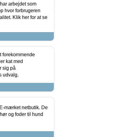
 har arbejdet som
op hvor forbrugeren
itet. Klik her for at se
est forekommende
ler kat med
r sig på
s udvalg.
E-mærket netbutik. De
hør og foder til hund