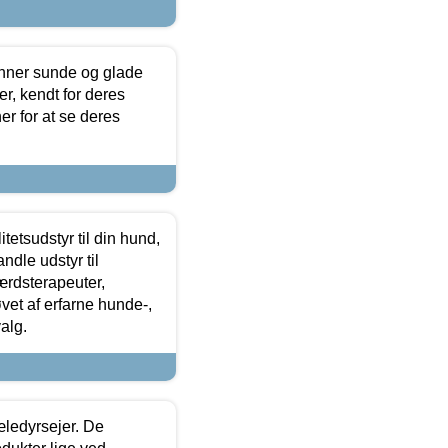
enner sunde og glade
r, kendt for deres
r for at se deres
tetsudstyr til din hund,
ndle udstyr til
ærdsterapeuter,
øvet af erfarne hunde-,
alg.
æledyrsejer. De