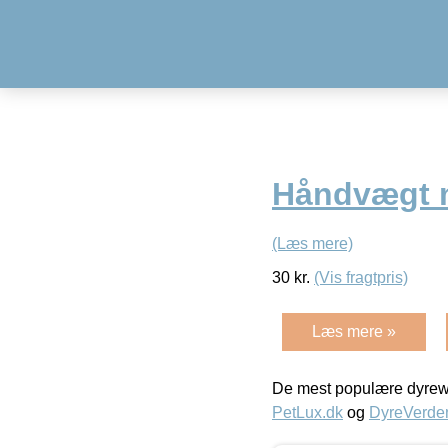
Håndvægt m
(Læs mere)
30
kr.
(Vis fragtpris)
Læs mere »
De mest populære dyrewe
PetLux.dk
og
DyreVerde