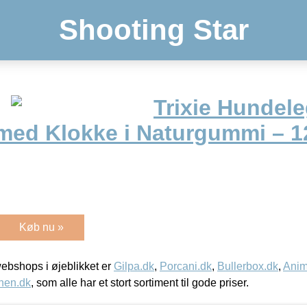
Shooting Star
Trixie Hundele
ed Klokke i Naturgummi – 12
Køb nu »
bshops i øjeblikket er
Gilpa.dk
,
Porcani.dk
,
Bullerbox.dk
,
Anim
nen.dk
, som alle har et stort sortiment til gode priser.