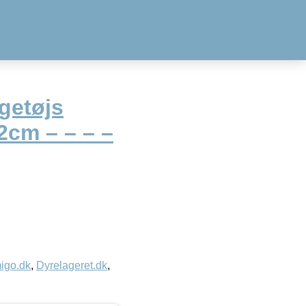
getøjs
cm – – – –
igo.dk
,
Dyrelageret.dk
,