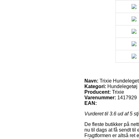
Navn:
Trixie Hundelege
Kategori:
Hundelegetøj
Producent:
Trixie
Varenummer:
1417929
EAN:
Vurderet til
3.6
ud af 5 st
De fleste butikker på net
nu til dags at få sendt t
Fragtformen er altså ret