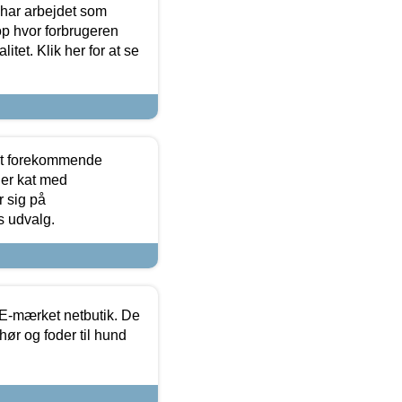
 har arbejdet som
op hvor forbrugeren
itet. Klik her for at se
est forekommende
ler kat med
r sig på
s udvalg.
E-mærket netbutik. De
hør og foder til hund