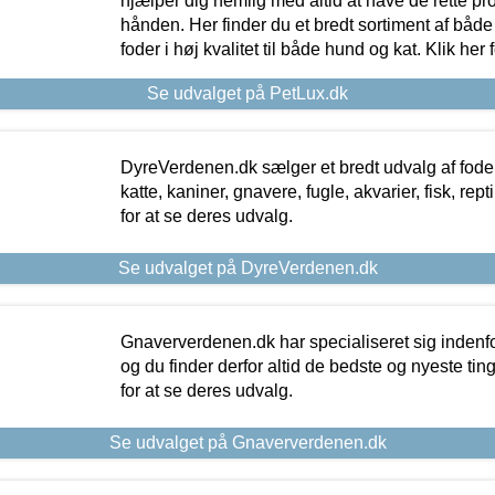
hjælper dig nemlig med altid at have de rette pr
hånden. Her finder du et bredt sortiment af både 
foder i høj kvalitet til både hund og kat. Klik her
Se udvalget på PetLux.dk
DyreVerdenen.dk sælger et bredt udvalg af foder 
katte, kaniner, gnavere, fugle, akvarier, fisk, repti
for at se deres udvalg.
Se udvalget på DyreVerdenen.dk
Gnaververdenen.dk har specialiseret sig indenf
og du finder derfor altid de bedste og nyeste tin
for at se deres udvalg.
Se udvalget på Gnaververdenen.dk