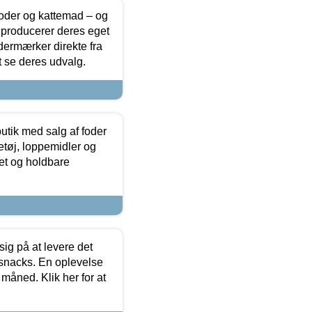
foder og kattemad – og
 producerer deres eget
dermærker direkte fra
t se deres udvalg.
utik med salg af foder
etøj, loppemidler og
tet og holdbare
sig på at levere det
 snacks. En oplevelse
 måned. Klik her for at