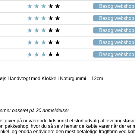
Besøg webshop
Besøg webshop
Besøg webshop
Besøg webshop
Besøg webshop
tøjs Håndvægt med Klokke i Naturgummi – 12cm – – – –
jerner baseret på
20
anmeldelser
tet giver på nuværende tidspunkt et stort udvalg af leveringsløsn
il en pakkeshop, hvor du så selv henter de købte varer når der er 
 enkel, og endda endvidere den mest betalelige fragtform ved kø