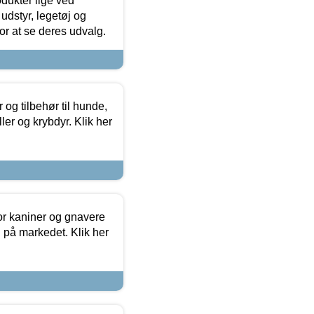
odukter lige ved
udstyr, legetøj og
 for at se deres udvalg.
og tilbehør til hunde,
ller og krybdyr. Klik her
or kaniner og gnavere
g på markedet. Klik her