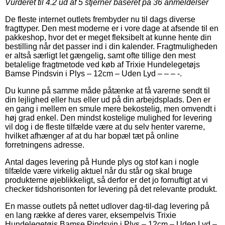
Vurderet til
4.2
ud af 5 stjerner baseret på
36
anmeldelser
De fleste internet outlets frembyder nu til dags diverse
fragttyper. Den mest moderne er i vore dage at afsende til en
pakkeshop, hvor det er meget fleksibelt at kunne hente din
bestilling når det passer ind i din kalender. Fragtmuligheden
er altså særligt let gængelig, samt ofte tillige den mest
betalelige fragtmetode ved køb af Trixie Hundelegetøjs
Bamse Pindsvin i Plys – 12cm – Uden Lyd – – – -.
Du kunne på samme måde påtænke at få varerne sendt til
din lejlighed eller hus eller ud på din arbejdsplads. Den er
en gang i mellem en smule mere bekostelig, men omvendt i
høj grad enkel. Den mindst kostelige mulighed for levering
vil dog i de fleste tilfælde være at du selv henter varerne,
hvilket afhænger af at du har bopæl tæt på online
forretningens adresse.
Antal dages levering på Hunde plys og stof kan i nogle
tilfælde være virkelig aktuel når du står og skal bruge
produkterne øjeblikkeligt, så derfor er det jo fornuftigt at vi
checker tidshorisonten for levering på det relevante produkt.
En masse outlets på nettet udlover dag-til-dag levering på
en lang række af deres varer, eksempelvis Trixie
Hundelegetøjs Bamse Pindsvin i Plys – 12cm – Uden Lyd –