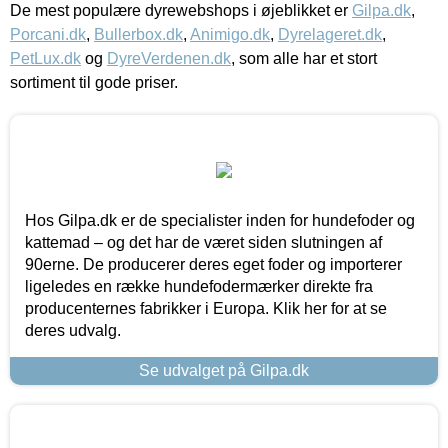
De mest populære dyrewebshops i øjeblikket er
Gilpa.dk
,
Porcani.dk
,
Bullerbox.dk
,
Animigo.dk
,
Dyrelageret.dk
,
PetLux.dk
og
DyreVerdenen.dk
, som alle har et stort
sortiment til gode priser.
Hos Gilpa.dk er de specialister inden for hundefoder og
kattemad – og det har de været siden slutningen af
90erne. De producerer deres eget foder og importerer
ligeledes en række hundefodermærker direkte fra
producenternes fabrikker i Europa. Klik her for at se
deres udvalg.
Se udvalget på Gilpa.dk