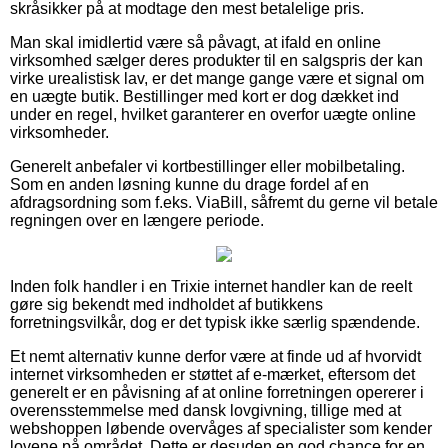
skråsikker på at modtage den mest betalelige pris.
Man skal imidlertid være så påvagt, at ifald en online
virksomhed sælger deres produkter til en salgspris der kan
virke urealistisk lav, er det mange gange være et signal om
en uægte butik. Bestillinger med kort er dog dækket ind
under en regel, hvilket garanterer en overfor uægte online
virksomheder.
Generelt anbefaler vi kortbestillinger eller mobilbetaling.
Som en anden løsning kunne du drage fordel af en
afdragsordning som f.eks. ViaBill, såfremt du gerne vil betale
regningen over en længere periode.
Inden folk handler i en Trixie internet handler kan de reelt
gøre sig bekendt med indholdet af butikkens
forretningsvilkår, dog er det typisk ikke særlig spændende.
Et nemt alternativ kunne derfor være at finde ud af hvorvidt
internet virksomheden er støttet af e-mærket, eftersom det
generelt er en påvisning af at online forretningen opererer i
overensstemmelse med dansk lovgivning, tillige med at
webshoppen løbende overvåges af specialister som kender
lovene på området. Dette er desuden en god chance for en