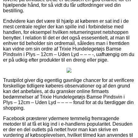
hjælpende hånd, for så vidt du får udfordringer ved din
bestilling.
Endvidere kan det være til hjælp at køberen er sat ind i de
mest centrale regler der kan spille ind i forbindelse med
handlen, for eksempel hvilken returneringsret netshoppen
benytter. I relation til det er det også essesentielt, at man til
enhver tid beholder sin ordremail, således man i fremtiden
kan vidne om sin ordre af Trixie Hundelegetøjs Bamse
Pindsvin i Plys – 12cm – Uden Lyd – – – -, uafhængig om du
er på udkig efter produkter til en dreng eller pige.
Trustpilot giver dig egentlig gavnlige chancer for at verificere
forskellige tidligere køberes observationer og af den grund
kan det anbefales, at du gransker online firmaets
bedømmelser af Trixie Hundelegetøjs Bamse Pindsvin i
Plys – 12cm – Uden Lyd – – – – forud for at du færdiggør din
shopping.
Facebook præsterer ydermere temmelig fremragende
metoder til at få et kig ind i e-handlens popularitet. Desuden
er der en del outlets på nettet hvor man kan skrive en
vurdering af købsoplevelsen, hvilket tilmed kan anvendes til