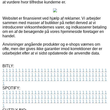
at vurdere hvor tilfredse kunderne er.
Websitet er finansieret ved hjælp af reklamer. Vi arbejder
sammen med masser af butikker på nettet derved at vi
introducerer virksomhedernes varer, og indkasserer betaling
om en af de besøgende på vores hjemmeside foretager en
handel.
Anvisninger angående produkter og e-shops værnes om
ofte, men der gives ikke garantier imod korrektioner der er
udarbejdet efter at vi sidst opdaterede de anvendte data.
BITLY:
1
1
1
1
1
1
1
1
1
1
1
1
1
1
1
1
1
1
1
1
1
1
1
1
1
1
1
1
1
1
1
1
1
1
1
1
1
1
1
1
1
1
1
1
1
1
1
1
1
1
1
1
1
1
1
1
1
1
1
1
1
1
1
1
1
1
1
1
1
1
1
1
1
1
1
1
1
1
1
1
1
1
1
1
1
1
1
1
1
1
1
1
1
1
1
1
1
1
1
1
SPOTIFY:
1
1
1
1
1
1
1
1
1
1
1
1
1
1
1
1
1
1
1
1
1
1
1
1
1
1
1
1
1
1
1
1
1
1
1
1
1
1
1
1
1
1
1
1
1
1
1
1
1
1
1
1
1
1
1
1
1
1
1
1
1
1
1
1
1
1
1
1
1
1
1
1
1
1
1
1
1
1
1
1
1
1
1
1
1
1
1
1
1
1
1
1
1
1
1
1
1
1
1
1