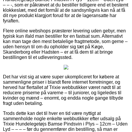
– – -, som er påkrævet at du bestiller tidligere end et bestemt
klokkeslæt, med det formål at de sandsynligvis kan nå at få
dit nye produkt klargjort forud for at de lageransatte har
fyraften.
Flere online webshops præsterer levering uden gebyr, men
typisk kun ifald man bestiller for en fastsat sum. Alternativt
kan man tage den mest betalelige fragtmetode, som gerne –
uden hensyn til om du opholder sig tæt på Køge,
Skanderborg eller Hadsten – er at få dem til at bringe
bestillingen til et udleveringssted.
Det har vist sig at være super ukompliceret for købere at
sammenligne priser i blandt flere internet forretninger, og
herved har flertallet af Trixie webbutikker været nødt til at
reducere priserne på varerne – til juniorer, og ligeledes til
kvinder og mænd – enormt, og endda nogle gange tilbyde
fragt uden betaling.
Trods dette kan det til hver en tid være nyttigt at
sammenholde nogle enkelte webbutikker efter udsalg på
Trixie Hundelegetøjs Bamse Pindsvin i Plys – 12cm – Uden
Lyd – – – – før du gennemfører din bestilling, så man er