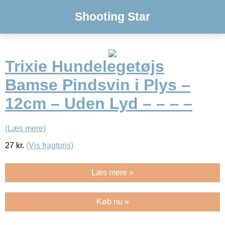
Shooting Star
Trixie Hundelegetøjs
Bamse Pindsvin i Plys –
12cm – Uden Lyd – – – –
(Læs mere)
27
kr.
(Vis fragtpris)
Læs mere »
Køb nu »