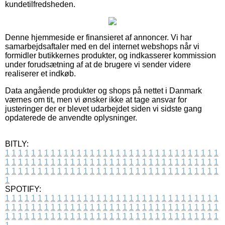
kundetilfredsheden.
Denne hjemmeside er finansieret af annoncer. Vi har
samarbejdsaftaler med en del internet webshops når vi
formidler butikkernes produkter, og indkasserer kommission
under forudsætning af at de brugere vi sender videre
realiserer et indkøb.
Data angående produkter og shops på nettet i Danmark
værnes om tit, men vi ønsker ikke at tage ansvar for
justeringer der er blevet udarbejdet siden vi sidste gang
opdaterede de anvendte oplysninger.
BITLY:
1
1
1
1
1
1
1
1
1
1
1
1
1
1
1
1
1
1
1
1
1
1
1
1
1
1
1
1
1
1
1
1
1
1
1
1
1
1
1
1
1
1
1
1
1
1
1
1
1
1
1
1
1
1
1
1
1
1
1
1
1
1
1
1
1
1
1
1
1
1
1
1
1
1
1
1
1
1
1
1
1
1
1
1
1
1
1
1
1
1
1
1
1
1
1
1
1
1
1
1
SPOTIFY:
1
1
1
1
1
1
1
1
1
1
1
1
1
1
1
1
1
1
1
1
1
1
1
1
1
1
1
1
1
1
1
1
1
1
1
1
1
1
1
1
1
1
1
1
1
1
1
1
1
1
1
1
1
1
1
1
1
1
1
1
1
1
1
1
1
1
1
1
1
1
1
1
1
1
1
1
1
1
1
1
1
1
1
1
1
1
1
1
1
1
1
1
1
1
1
1
1
1
1