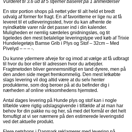
Vurderet til
3.6
ud af 5 stjerner baseret på
1
anmeldelser
En stor portion shops på nettet yder til alt held et bredt
udvalg af former for fragt. En af favoritterne er lige nu at få
leveret til et udleveringssted, hvor du kan afhente de
nyindkøbte varer når det passer ind i din kalender.
Muligheden er nemlig særdeles gnidningsløs, og tit
ligeledes den mest betalelige leveringstype ved køb af Trixie
Hundelegetøjs Bamse Grib i Plys og Stof – 32cm – Med
Pivelyd – – – -.
Du kunne ydermere afveje for og imod at vælge at få udbragt
til hvor du bor eller til adressen hvor du arbejder.
Fragtmetoden bliver gennemsnitligt en tand dyrere, men på
den anden side meget fremkommelig. Den mest letkøbte
slags levering vil dog altid være at du selv henter
produkterne, som dog beroer på at du befinder dig i
nærheden af online virksomhedens hjemsted.
Antal dages levering på Hunde plys og stof kan i nogle
tilfælde være rigtig udslagsgivende i tilfælde af at man har
behov for din pakke nu og her, så med det formål er det helt
fornuftigt at vi ser nærmere på den estimerede leveringstid
ved det aktuelle produkt.
Flere netshops i Danmark reklamerer med levering på