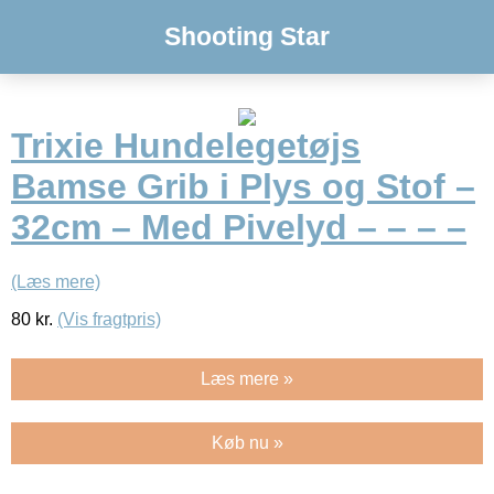
Shooting Star
Trixie Hundelegetøjs
Bamse Grib i Plys og Stof –
32cm – Med Pivelyd – – – –
(Læs mere)
80
kr.
(Vis fragtpris)
Læs mere »
Køb nu »