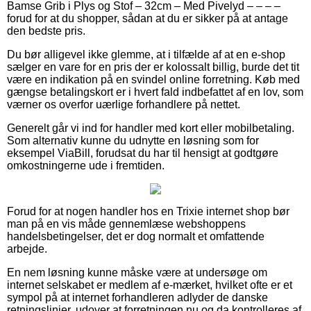
Bamse Grib i Plys og Stof – 32cm – Med Pivelyd – – – –
forud for at du shopper, sådan at du er sikker på at antage
den bedste pris.
Du bør alligevel ikke glemme, at i tilfælde af at en e-shop
sælger en vare for en pris der er kolossalt billig, burde det tit
være en indikation på en svindel online forretning. Køb med
gængse betalingskort er i hvert fald indbefattet af en lov, som
værner os overfor uærlige forhandlere på nettet.
Generelt går vi ind for handler med kort eller mobilbetaling.
Som alternativ kunne du udnytte en løsning som for
eksempel ViaBill, forudsat du har til hensigt at godtgøre
omkostningerne ude i fremtiden.
Forud for at nogen handler hos en Trixie internet shop bør
man på en vis måde gennemlæse webshoppens
handelsbetingelser, det er dog normalt et omfattende
arbejde.
En nem løsning kunne måske være at undersøge om
internet selskabet er medlem af e-mærket, hvilket ofte er et
sympol på at internet forhandleren adlyder de danske
retningslinjer, udover at forretningen nu og da kontrolleres af