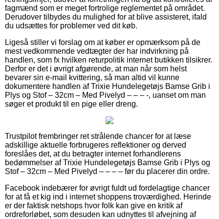
fagmænd som er meget fortrolige reglementet på området.
Derudover tilbydes du mulighed for at blive assisteret, ifald
du udsættes for problemer ved dit køb.
Ligeså stiller vi forslag om at køber er opmærksom på de
mest vedkommende vedtægter der har indvirkning på
handlen, som fx hvilken returpolitik internet butikken tilsikrer.
Derfor er det i øvrigt afgørende, at man når som helst
bevarer sin e-mail kvittering, så man altid vil kunne
dokumentere handlen af Trixie Hundelegetøjs Bamse Grib i
Plys og Stof – 32cm – Med Pivelyd – – – -, uanset om man
søger et produkt til en pige eller dreng.
Trustpilot frembringer ret strålende chancer for at læse
adskillige aktuelle forbrugeres reflektioner og derved
foreslåes det, at du betragter internet forhandlerens
bedømmelser af Trixie Hundelegetøjs Bamse Grib i Plys og
Stof – 32cm – Med Pivelyd – – – – før du placerer din ordre.
Facebook indebærer for øvrigt fuldt ud fordelagtige chancer
for at få et kig ind i internet shoppens troværdighed. Herinde
er der faktisk netshops hvor folk kan give en kritik af
ordreforløbet, som desuden kan udnyttes til afvejning af