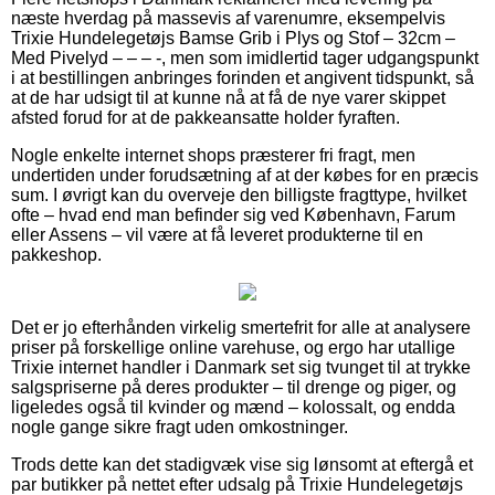
næste hverdag på massevis af varenumre, eksempelvis
Trixie Hundelegetøjs Bamse Grib i Plys og Stof – 32cm –
Med Pivelyd – – – -, men som imidlertid tager udgangspunkt
i at bestillingen anbringes forinden et angivent tidspunkt, så
at de har udsigt til at kunne nå at få de nye varer skippet
afsted forud for at de pakkeansatte holder fyraften.
Nogle enkelte internet shops præsterer fri fragt, men
undertiden under forudsætning af at der købes for en præcis
sum. I øvrigt kan du overveje den billigste fragttype, hvilket
ofte – hvad end man befinder sig ved København, Farum
eller Assens – vil være at få leveret produkterne til en
pakkeshop.
Det er jo efterhånden virkelig smertefrit for alle at analysere
priser på forskellige online varehuse, og ergo har utallige
Trixie internet handler i Danmark set sig tvunget til at trykke
salgspriserne på deres produkter – til drenge og piger, og
ligeledes også til kvinder og mænd – kolossalt, og endda
nogle gange sikre fragt uden omkostninger.
Trods dette kan det stadigvæk vise sig lønsomt at eftergå et
par butikker på nettet efter udsalg på Trixie Hundelegetøjs