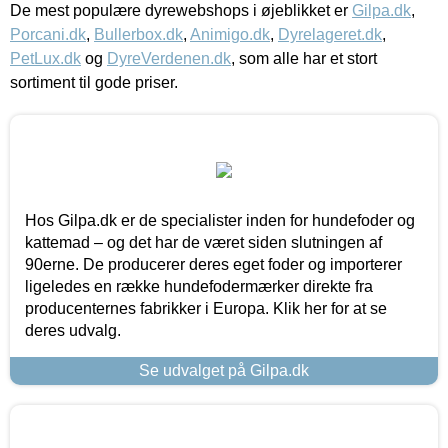
De mest populære dyrewebshops i øjeblikket er
Gilpa.dk
,
Porcani.dk
,
Bullerbox.dk
,
Animigo.dk
,
Dyrelageret.dk
,
PetLux.dk
og
DyreVerdenen.dk
, som alle har et stort
sortiment til gode priser.
Hos Gilpa.dk er de specialister inden for hundefoder og
kattemad – og det har de været siden slutningen af
90erne. De producerer deres eget foder og importerer
ligeledes en række hundefodermærker direkte fra
producenternes fabrikker i Europa. Klik her for at se
deres udvalg.
Se udvalget på Gilpa.dk