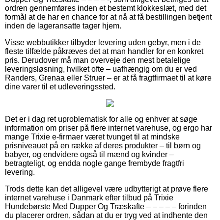
ordren gennemføres inden et bestemt klokkeslæt, med det
formål at de har en chance for at nå at få bestillingen betjent
inden de lageransatte tager hjem.
Visse webbutikker tilbyder levering uden gebyr, men i de
fleste tilfælde påkræves det at man handler for en konkret
pris. Derudover må man overveje den mest betalelige
leveringsløsning, hvilket ofte – uafhængig om du er ved
Randers, Grenaa eller Struer – er at få fragtfirmaet til at køre
dine varer til et udleveringssted.
Det er i dag ret uproblematisk for alle og enhver at søge
information om priser på flere internet varehuse, og ergo har
mange Trixie e-firmaer været tvunget til at mindske
prisniveauet på en række af deres produkter – til børn og
babyer, og endvidere også til mænd og kvinder –
betragteligt, og endda nogle gange frembyde fragtfri
levering.
Trods dette kan det alligevel være udbytterigt at prøve flere
internet varehuse i Danmark efter tilbud på Trixie
Hundebørste Med Dupper Og Træskafte – – – – – forinden
du placerer ordren, sådan at du er tryg ved at indhente den