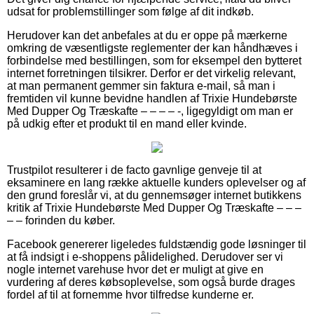
udsat for problemstillinger som følge af dit indkøb.
Herudover kan det anbefales at du er oppe på mærkerne
omkring de væsentligste reglementer der kan håndhæves i
forbindelse med bestillingen, som for eksempel den bytteret
internet forretningen tilsikrer. Derfor er det virkelig relevant,
at man permanent gemmer sin faktura e-mail, så man i
fremtiden vil kunne bevidne handlen af Trixie Hundebørste
Med Dupper Og Træskafte – – – – -, ligegyldigt om man er
på udkig efter et produkt til en mand eller kvinde.
Trustpilot resulterer i de facto gavnlige genveje til at
eksaminere en lang række aktuelle kunders oplevelser og af
den grund foreslår vi, at du gennemsøger internet butikkens
kritik af Trixie Hundebørste Med Dupper Og Træskafte – – –
– – forinden du køber.
Facebook genererer ligeledes fuldstændig gode løsninger til
at få indsigt i e-shoppens pålidelighed. Derudover ser vi
nogle internet varehuse hvor det er muligt at give en
vurdering af deres købsoplevelse, som også burde drages
fordel af til at fornemme hvor tilfredse kunderne er.