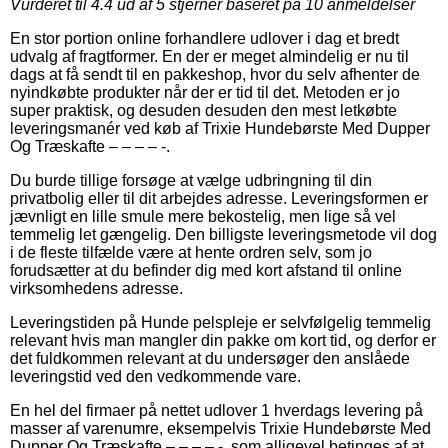
Vurderet til
4.4
ud af 5 stjerner baseret på
10
anmeldelser
En stor portion online forhandlere udlover i dag et bredt
udvalg af fragtformer. En der er meget almindelig er nu til
dags at få sendt til en pakkeshop, hvor du selv afhenter de
nyindkøbte produkter når der er tid til det. Metoden er jo
super praktisk, og desuden desuden den mest letkøbte
leveringsmanér ved køb af Trixie Hundebørste Med Dupper
Og Træskafte – – – – -.
Du burde tillige forsøge at vælge udbringning til din
privatbolig eller til dit arbejdes adresse. Leveringsformen er
jævnligt en lille smule mere bekostelig, men lige så vel
temmelig let gængelig. Den billigste leveringsmetode vil dog
i de fleste tilfælde være at hente ordren selv, som jo
forudsætter at du befinder dig med kort afstand til online
virksomhedens adresse.
Leveringstiden på Hunde pelspleje er selvfølgelig temmelig
relevant hvis man mangler din pakke om kort tid, og derfor er
det fuldkommen relevant at du undersøger den anslåede
leveringstid ved den vedkommende vare.
En hel del firmaer på nettet udlover 1 hverdags levering på
masser af varenumre, eksempelvis Trixie Hundebørste Med
Dupper Og Træskafte – – – – -, som alligevel betinges af at