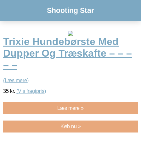
Shooting Star
Trixie Hundebørste Med
Dupper Og Træskafte – – –
– –
(Læs mere)
35
kr.
(Vis fragtpris)
Læs mere »
Køb nu »