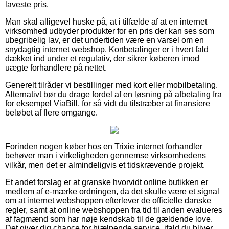
laveste pris.
Man skal alligevel huske på, at i tilfælde af at en internet
virksomhed udbyder produkter for en pris der kan ses som
ubegribelig lav, er det undertiden være en varsel om en
snydagtig internet webshop. Kortbetalinger er i hvert fald
dækket ind under et regulativ, der sikrer køberen imod
uægte forhandlere på nettet.
Generelt tilråder vi bestillinger med kort eller mobilbetaling.
Alternativt bør du drage fordel af en løsning på afbetaling fra
for eksempel ViaBill, for så vidt du tilstræber at finansiere
beløbet af flere omgange.
Forinden nogen køber hos en Trixie internet forhandler
behøver man i virkeligheden gennemse virksomhedens
vilkår, men det er almindeligvis et tidskrævende projekt.
Et andet forslag er at granske hvorvidt online butikken er
medlem af e-mærke ordningen, da det skulle være et signal
om at internet webshoppen efterlever de officielle danske
regler, samt at online webshoppen fra tid til anden evalueres
af fagmænd som har nøje kendskab til de gældende love.
Det giver dig chance for hjælpende service, ifald du bliver