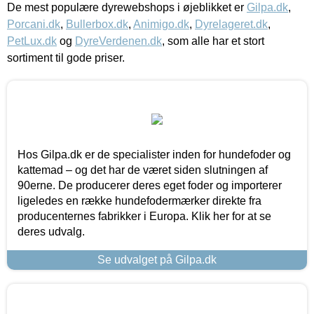
De mest populære dyrewebshops i øjeblikket er
Gilpa.dk
,
Porcani.dk
,
Bullerbox.dk
,
Animigo.dk
,
Dyrelageret.dk
,
PetLux.dk
og
DyreVerdenen.dk
, som alle har et stort
sortiment til gode priser.
Hos Gilpa.dk er de specialister inden for hundefoder og
kattemad – og det har de været siden slutningen af
90erne. De producerer deres eget foder og importerer
ligeledes en række hundefodermærker direkte fra
producenternes fabrikker i Europa. Klik her for at se
deres udvalg.
Se udvalget på Gilpa.dk