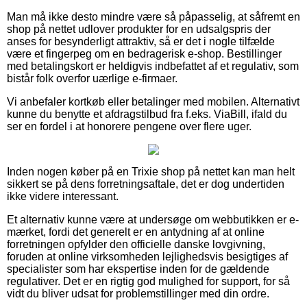
Man må ikke desto mindre være så påpasselig, at såfremt en
shop på nettet udlover produkter for en udsalgspris der
anses for besynderligt attraktiv, så er det i nogle tilfælde
være et fingerpeg om en bedragerisk e-shop. Bestillinger
med betalingskort er heldigvis indbefattet af et regulativ, som
bistår folk overfor uærlige e-firmaer.
Vi anbefaler kortkøb eller betalinger med mobilen. Alternativt
kunne du benytte et afdragstilbud fra f.eks. ViaBill, ifald du
ser en fordel i at honorere pengene over flere uger.
Inden nogen køber på en Trixie shop på nettet kan man helt
sikkert se på dens forretningsaftale, det er dog undertiden
ikke videre interessant.
Et alternativ kunne være at undersøge om webbutikken er e-
mærket, fordi det generelt er en antydning af at online
forretningen opfylder den officielle danske lovgivning,
foruden at online virksomheden lejlighedsvis besigtiges af
specialister som har ekspertise inden for de gældende
regulativer. Det er en rigtig god mulighed for support, for så
vidt du bliver udsat for problemstillinger med din ordre.