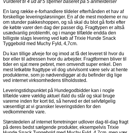
Vurderet til
4
ud af 5 stjerner baseret på
5
anmeldelser
En lang række e-forhandlere tildeler efterhånden et hav af
forskellige leveringsløsninger. En af de mest moderne er nu
om stunder pakkeshoppen, og så skal du blot gå forbi efter
de købte varer den dag der passer dig. Fragttypen er altså
usædvanlig problemfri, og i mange tilfælde endda den
billigste slags levering ved køb af Trixie Hunde Snack
Tyggebold med Muchy Fyld, 4,7cm.
Du kan tillige afveje for og imod at få det leveret til hvor du
bor eller til adressen hvor du arbejder. Fragtformen bliver til
tider en sjat mere pebret, men omvendt super enkel. Den
mest letkøbte fragttype vil dog utvivlsomt være selv at hente
produkterne, som jo nødvendiggør at du befinder dig lige
ved internet virksomhedens tilholdssted.
Leveringstidspunktet på Hundegodbidder kan i nogle
tilfælde være vældig aktuel ifald du står og skal bruge
varerne inden for kort tid, så herved er det selvfølgelig
væsentligt at vi gransker leveringstiden for den
vedkommende vare.
Størstedelen af internet forretninger udlover dag-til-dag fragt
på deres bedst sælgende produkter, eksempelvis Trixie
Hunde Snack Tyggebold med Muchy Fyld, 4,7cm, men vær