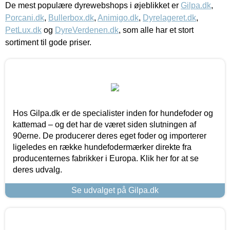
De mest populære dyrewebshops i øjeblikket er
Gilpa.dk
,
Porcani.dk
,
Bullerbox.dk
,
Animigo.dk
,
Dyrelageret.dk
,
PetLux.dk
og
DyreVerdenen.dk
, som alle har et stort
sortiment til gode priser.
Hos Gilpa.dk er de specialister inden for hundefoder og
kattemad – og det har de været siden slutningen af
90erne. De producerer deres eget foder og importerer
ligeledes en række hundefodermærker direkte fra
producenternes fabrikker i Europa. Klik her for at se
deres udvalg.
Se udvalget på Gilpa.dk