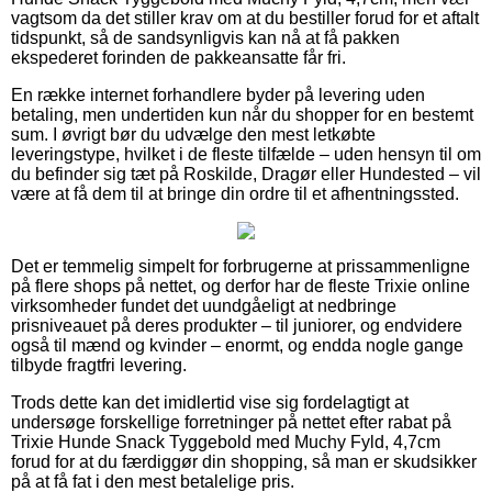
vagtsom da det stiller krav om at du bestiller forud for et aftalt
tidspunkt, så de sandsynligvis kan nå at få pakken
ekspederet forinden de pakkeansatte får fri.
En række internet forhandlere byder på levering uden
betaling, men undertiden kun når du shopper for en bestemt
sum. I øvrigt bør du udvælge den mest letkøbte
leveringstype, hvilket i de fleste tilfælde – uden hensyn til om
du befinder sig tæt på Roskilde, Dragør eller Hundested – vil
være at få dem til at bringe din ordre til et afhentningssted.
Det er temmelig simpelt for forbrugerne at prissammenligne
på flere shops på nettet, og derfor har de fleste Trixie online
virksomheder fundet det uundgåeligt at nedbringe
prisniveauet på deres produkter – til juniorer, og endvidere
også til mænd og kvinder – enormt, og endda nogle gange
tilbyde fragtfri levering.
Trods dette kan det imidlertid vise sig fordelagtigt at
undersøge forskellige forretninger på nettet efter rabat på
Trixie Hunde Snack Tyggebold med Muchy Fyld, 4,7cm
forud for at du færdiggør din shopping, så man er skudsikker
på at få fat i den mest betalelige pris.