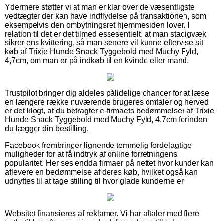
Ydermere støtter vi at man er klar over de væsentligste
vedtægter der kan have indflydelse på transaktionen, som
eksempelvis den ombytningsret hjemmesiden lover. I
relation til det er det tilmed essesentielt, at man stadigvæk
sikrer ens kvittering, så man senere vil kunne eftervise sit
køb af Trixie Hunde Snack Tyggebold med Muchy Fyld,
4,7cm, om man er på indkøb til en kvinde eller mand.
Trustpilot bringer dig aldeles pålidelige chancer for at læse
en længere række nuværende brugeres omtaler og herved
er det klogt, at du betragter e-firmaets bedømmelser af Trixie
Hunde Snack Tyggebold med Muchy Fyld, 4,7cm forinden
du lægger din bestilling.
Facebook frembringer lignende temmelig fordelagtige
muligheder for at få indtryk af online forretningens
popularitet. Her ses endda firmaer på nettet hvor kunder kan
aflevere en bedømmelse af deres køb, hvilket også kan
udnyttes til at tage stilling til hvor glade kunderne er.
Websitet finansieres af reklamer. Vi har aftaler med flere