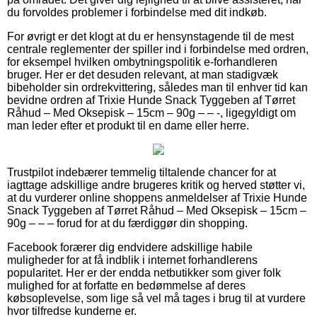
du forvoldes problemer i forbindelse med dit indkøb.
For øvrigt er det klogt at du er hensynstagende til de mest
centrale reglementer der spiller ind i forbindelse med ordren,
for eksempel hvilken ombytningspolitik e-forhandleren
bruger. Her er det desuden relevant, at man stadigvæk
bibeholder sin ordrekvittering, således man til enhver tid kan
bevidne ordren af Trixie Hunde Snack Tyggeben af Tørret
Råhud – Med Oksepisk – 15cm – 90g – – -, ligegyldigt om
man leder efter et produkt til en dame eller herre.
Trustpilot indebærer temmelig tiltalende chancer for at
iagttage adskillige andre brugeres kritik og herved støtter vi,
at du vurderer online shoppens anmeldelser af Trixie Hunde
Snack Tyggeben af Tørret Råhud – Med Oksepisk – 15cm –
90g – – – forud for at du færdiggør din shopping.
Facebook forærer dig endvidere adskillige habile
muligheder for at få indblik i internet forhandlerens
popularitet. Her er der endda netbutikker som giver folk
mulighed for at forfatte en bedømmelse af deres
købsoplevelse, som lige så vel må tages i brug til at vurdere
hvor tilfredse kunderne er.