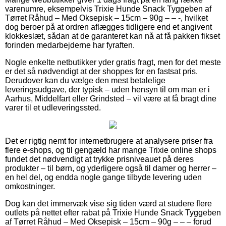
varenumre, eksempelvis Trixie Hunde Snack Tyggeben af
Tørret Råhud – Med Oksepisk – 15cm – 90g – – -, hvilket
dog beroer på at ordren aflægges tidligere end et angivent
klokkeslæt, sådan at de garanteret kan nå at få pakken fikset
forinden medarbejderne har fyraften.
Nogle enkelte netbutikker yder gratis fragt, men for det meste
er det så nødvendigt at der shoppes for en fastsat pris.
Derudover kan du vælge den mest betalelige
leveringsudgave, der typisk – uden hensyn til om man er i
Aarhus, Middelfart eller Grindsted – vil være at få bragt dine
varer til et udleveringssted.
Det er rigtig nemt for internetbrugere at analysere priser fra
flere e-shops, og til gengæld har mange Trixie online shops
fundet det nødvendigt at trykke prisniveauet på deres
produkter – til børn, og yderligere også til damer og herrer –
en hel del, og endda nogle gange tilbyde levering uden
omkostninger.
Dog kan det immervæk vise sig tiden værd at studere flere
outlets på nettet efter rabat på Trixie Hunde Snack Tyggeben
af Tørret Råhud – Med Oksepisk – 15cm – 90g – – – forud