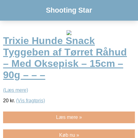
Shooting Star
Trixie Hunde Snack
Tyggeben af Tørret Råhud
– Med Oksepisk – 15cm –
90g – – –
(Læs mere)
20
kr.
(Vis fragtpris)
Læs mere »
Køb nu »