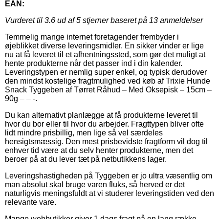
EAN:
Vurderet til
3.6
ud af 5 stjerner baseret på
13
anmeldelser
Temmelig mange internet foretagender frembyder i
øjeblikket diverse leveringsmidler. En sikker vinder er lige
nu at få leveret til et afhentningssted, som gør det muligt at
hente produkterne når det passer ind i din kalender.
Leveringstypen er nemlig super enkel, og typisk derudover
den mindst kostelige fragtmulighed ved køb af Trixie Hunde
Snack Tyggeben af Tørret Råhud – Med Oksepisk – 15cm –
90g – – -.
Du kan alternativt planlægge at få produkterne leveret til
hvor du bor eller til hvor du arbejder. Fragttypen bliver ofte
lidt mindre prisbillig, men lige så vel særdeles
hensigtsmæssig. Den mest prisbevidste fragtform vil dog til
enhver tid være at du selv henter produkterne, men det
beroer på at du lever tæt på netbutikkens lager.
Leveringshastigheden på Tyggeben er jo ultra væsentlig om
man absolut skal bruge varen fluks, så herved er det
naturligvis meningsfuldt at vi studerer leveringstiden ved den
relevante vare.
Mange webbutikker giver 1 dags fragt på en lang række