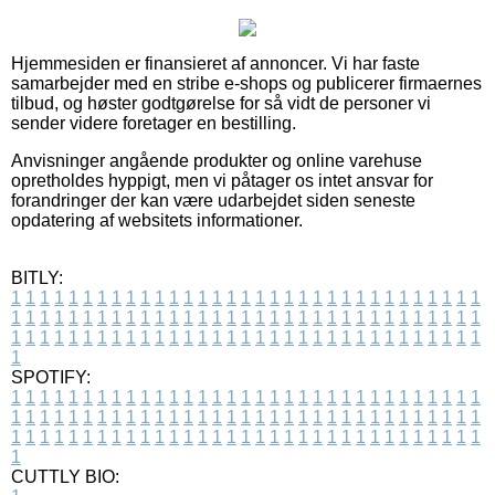
Hjemmesiden er finansieret af annoncer. Vi har faste
samarbejder med en stribe e-shops og publicerer firmaernes
tilbud, og høster godtgørelse for så vidt de personer vi
sender videre foretager en bestilling.
Anvisninger angående produkter og online varehuse
opretholdes hyppigt, men vi påtager os intet ansvar for
forandringer der kan være udarbejdet siden seneste
opdatering af websitets informationer.
BITLY:
1
1
1
1
1
1
1
1
1
1
1
1
1
1
1
1
1
1
1
1
1
1
1
1
1
1
1
1
1
1
1
1
1
1
1
1
1
1
1
1
1
1
1
1
1
1
1
1
1
1
1
1
1
1
1
1
1
1
1
1
1
1
1
1
1
1
1
1
1
1
1
1
1
1
1
1
1
1
1
1
1
1
1
1
1
1
1
1
1
1
1
1
1
1
1
1
1
1
1
1
SPOTIFY:
1
1
1
1
1
1
1
1
1
1
1
1
1
1
1
1
1
1
1
1
1
1
1
1
1
1
1
1
1
1
1
1
1
1
1
1
1
1
1
1
1
1
1
1
1
1
1
1
1
1
1
1
1
1
1
1
1
1
1
1
1
1
1
1
1
1
1
1
1
1
1
1
1
1
1
1
1
1
1
1
1
1
1
1
1
1
1
1
1
1
1
1
1
1
1
1
1
1
1
1
CUTTLY BIO: