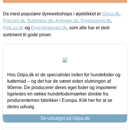
De mest populære dyrewebshops i øjeblikket er
Gilpa.dk
,
Porcani.dk
,
Bullerbox.dk
,
Animigo.dk
,
Dyrelageret.dk
,
PetLux.dk
og
DyreVerdenen.dk
, som alle har et stort
sortiment til gode priser.
Hos Gilpa.dk er de specialister inden for hundefoder og
kattemad – og det har de været siden slutningen af
90erne. De producerer deres eget foder og importerer
ligeledes en række hundefodermærker direkte fra
producenternes fabrikker i Europa. Klik her for at se
deres udvalg.
Se udvalget på Gilpa.dk