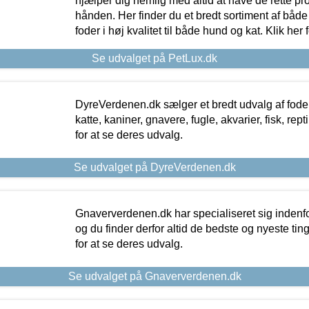
hjælper dig nemlig med altid at have de rette pr
hånden. Her finder du et bredt sortiment af både 
foder i høj kvalitet til både hund og kat. Klik her
Se udvalget på PetLux.dk
DyreVerdenen.dk sælger et bredt udvalg af foder 
katte, kaniner, gnavere, fugle, akvarier, fisk, repti
for at se deres udvalg.
Se udvalget på DyreVerdenen.dk
Gnaververdenen.dk har specialiseret sig indenf
og du finder derfor altid de bedste og nyeste tin
for at se deres udvalg.
Se udvalget på Gnaververdenen.dk