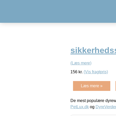
sikkerhedss
(Læs mere)
156
kr.
(Vis fragtpris)
Læs mere »
De mest populære dyrewe
PetLux.dk
og
DyreVerde