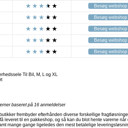
Besøg webshop
Besøg webshop
Besøg webshop
Besøg webshop
Besøg webshop
rhedssele Til Bil, M, L og XL
t
jerner baseret på
16
anmeldelser
tikker frembyder efterhånden diverse forskellige fragtløsninge
 få leveret til en pakkeshop, og så kan du blot hente varerne når 
amt mange gange ligeledes den mest betalelige leveringsløsnin