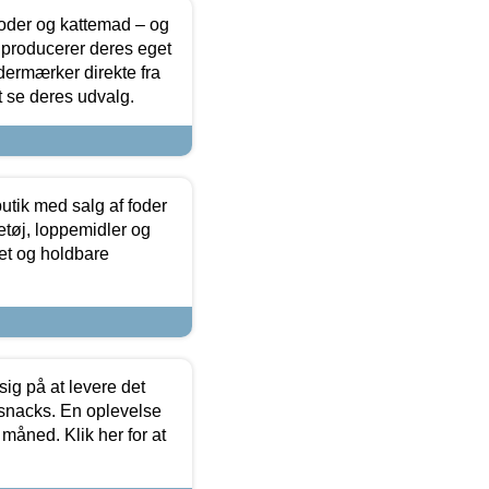
foder og kattemad – og
 producerer deres eget
dermærker direkte fra
t se deres udvalg.
utik med salg af foder
etøj, loppemidler og
tet og holdbare
sig på at levere det
 snacks. En oplevelse
 måned. Klik her for at