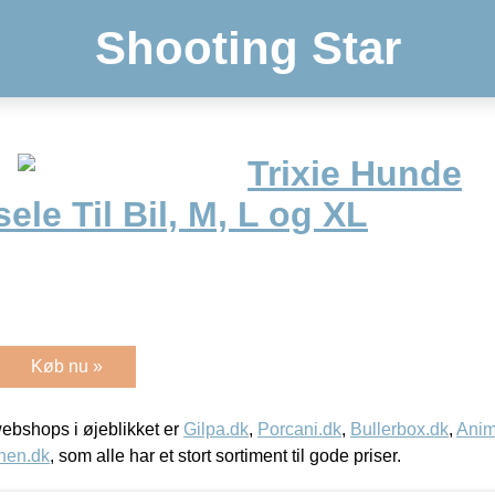
Shooting Star
Trixie Hunde
ele Til Bil, M, L og XL
Køb nu »
bshops i øjeblikket er
Gilpa.dk
,
Porcani.dk
,
Bullerbox.dk
,
Anim
nen.dk
, som alle har et stort sortiment til gode priser.