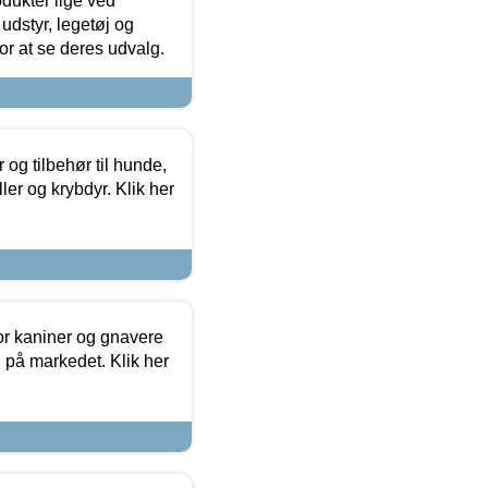
odukter lige ved
udstyr, legetøj og
 for at se deres udvalg.
og tilbehør til hunde,
ller og krybdyr. Klik her
or kaniner og gnavere
g på markedet. Klik her