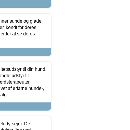
enner sunde og glade
r, kendt for deres
r for at se deres
tetsudstyr til din hund,
ndle udstyr til
ærdsterapeuter,
øvet af erfarne hunde-,
alg.
æledyrsejer. De