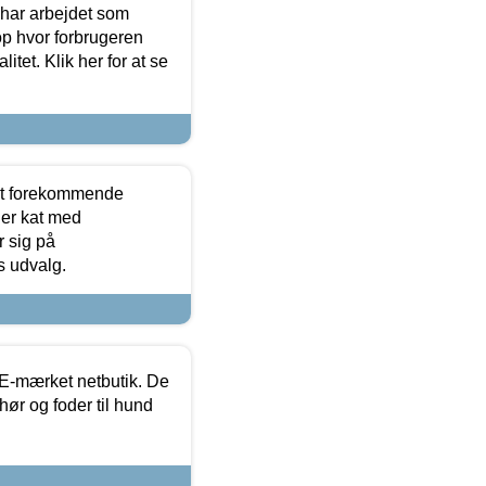
 har arbejdet som
op hvor forbrugeren
itet. Klik her for at se
est forekommende
ler kat med
r sig på
s udvalg.
E-mærket netbutik. De
hør og foder til hund