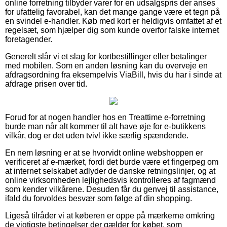
online forretning tilbyder varer for en udsalgspris der anses
for ufattelig favorabel, kan det mange gange være et tegn på
en svindel e-handler. Køb med kort er heldigvis omfattet af et
regelsæt, som hjælper dig som kunde overfor falske internet
foretagender.
Generelt slår vi et slag for kortbestillinger eller betalinger
med mobilen. Som en anden løsning kan du overveje en
afdragsordning fra eksempelvis ViaBill, hvis du har i sinde at
afdrage prisen over tid.
Forud for at nogen handler hos en Treattime e-forretning
burde man når alt kommer til alt have øje for e-butikkens
vilkår, dog er det uden tvivl ikke særlig spændende.
En nem løsning er at se hvorvidt online webshoppen er
verificeret af e-mærket, fordi det burde være et fingerpeg om
at internet selskabet adlyder de danske retningslinjer, og at
online virksomheden lejlighedsvis kontrolleres af fagmænd
som kender vilkårene. Desuden får du genvej til assistance,
ifald du forvoldes besvær som følge af din shopping.
Ligeså tilråder vi at køberen er oppe på mærkerne omkring
de vigtigste betingelser der gælder for købet, som