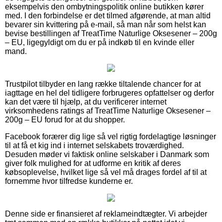
eksempelvis den ombytningspolitik online butikken kører
med. I den forbindelse er det tilmed afgørende, at man altid
bevarer sin kvittering på e-mail, så man når som helst kan
bevise bestillingen af TreatTime Naturlige Oksesener – 200g
– EU, ligegyldigt om du er på indkøb til en kvinde eller
mand.
Trustpilot tilbyder en lang række tiltalende chancer for at
iagttage en hel del tidligere forbrugeres opfattelser og derfor
kan det være til hjælp, at du verificerer internet
virksomhedens ratings af TreatTime Naturlige Oksesener –
200g – EU forud for at du shopper.
Facebook forærer dig lige så vel rigtig fordelagtige løsninger
til at få et kig ind i internet selskabets troværdighed.
Desuden møder vi faktisk online selskaber i Danmark som
giver folk mulighed for at udforme en kritik af deres
købsoplevelse, hvilket lige så vel må drages fordel af til at
fornemme hvor tilfredse kunderne er.
Denne side er finansieret af reklameindtægter. Vi arbejder