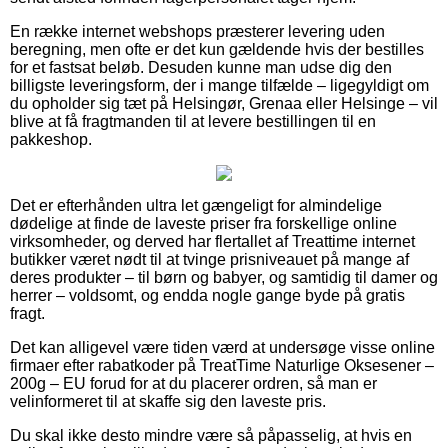
En række internet webshops præsterer levering uden
beregning, men ofte er det kun gældende hvis der bestilles
for et fastsat beløb. Desuden kunne man udse dig den
billigste leveringsform, der i mange tilfælde – ligegyldigt om
du opholder sig tæt på Helsingør, Grenaa eller Helsinge – vil
blive at få fragtmanden til at levere bestillingen til en
pakkeshop.
Det er efterhånden ultra let gængeligt for almindelige
dødelige at finde de laveste priser fra forskellige online
virksomheder, og derved har flertallet af Treattime internet
butikker været nødt til at tvinge prisniveauet på mange af
deres produkter – til børn og babyer, og samtidig til damer og
herrer – voldsomt, og endda nogle gange byde på gratis
fragt.
Det kan alligevel være tiden værd at undersøge visse online
firmaer efter rabatkoder på TreatTime Naturlige Oksesener –
200g – EU forud for at du placerer ordren, så man er
velinformeret til at skaffe sig den laveste pris.
Du skal ikke desto mindre være så påpasselig, at hvis en