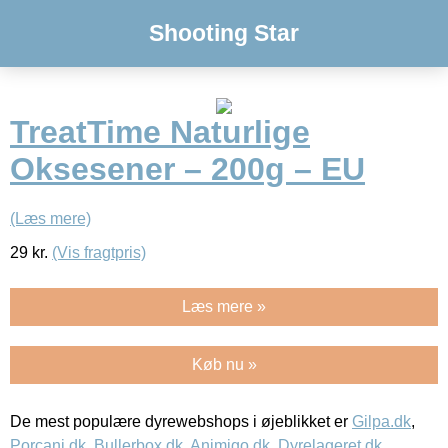
Shooting Star
TreatTime Naturlige
Oksesener – 200g – EU
(Læs mere)
29
kr.
(Vis fragtpris)
Læs mere »
Køb nu »
De mest populære dyrewebshops i øjeblikket er
Gilpa.dk
,
Porcani.dk
,
Bullerbox.dk
,
Animigo.dk
,
Dyrelageret.dk
,