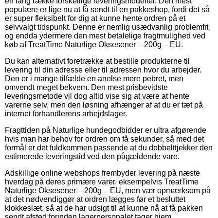
en lang række forskellige leveringsmodeller. Den mest
populære er lige nu at få sendt til en pakkeshop, fordi det så
er super fleksibelt for dig at kunne hente ordren på et
selvvalgt tidspunkt. Denne er nemlig usædvanlig problemfri,
og endda ydermere den mest betalelige fragtmulighed ved
køb af TreatTime Naturlige Oksesener – 200g – EU.
Du kan alternativt foretrække at bestille produkterne til
levering til din adresse eller til adressen hvor du arbejder.
Den er i mange tilfælde en anelse mere pebret, men
omvendt meget bekvem. Den mest prisbevidste
leveringsmetode vil dog altid vise sig at være at hente
varerne selv, men den løsning afhænger af at du er tæt på
internet forhandlerens arbejdslager.
Fragttiden på Naturlige hundegodbidder er ultra afgørende
hvis man har behov for ordren om få sekunder, så med det
formål er det fuldkommen passende at du dobbelttjekker den
estimerede leveringstid ved den pågældende vare.
Adskillige online webshops frembyder levering på næste
hverdag på deres primære varer, eksempelvis TreatTime
Naturlige Oksesener – 200g – EU, men vær opmærksom på
at det nødvendiggør at ordren lægges før et besluttet
klokkeslæt, så at de har udsigt til at kunne nå at få pakken
sendt afsted forinden lagerpersonalet tager hjem.