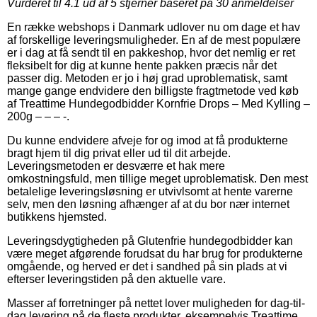
Vurderet til
4.1
ud af 5 stjerner baseret på
30
anmeldelser
En række webshops i Danmark udlover nu om dage et hav
af forskellige leveringsmuligheder. En af de mest populære
er i dag at få sendt til en pakkeshop, hvor det nemlig er ret
fleksibelt for dig at kunne hente pakken præcis når det
passer dig. Metoden er jo i høj grad uproblematisk, samt
mange gange endvidere den billigste fragtmetode ved køb
af Treattime Hundegodbidder Kornfrie Drops – Med Kylling –
200g – – – -.
Du kunne endvidere afveje for og imod at få produkterne
bragt hjem til dig privat eller ud til dit arbejde.
Leveringsmetoden er desværre et hak mere
omkostningsfuld, men tillige meget uproblematisk. Den mest
betalelige leveringsløsning er utvivlsomt at hente varerne
selv, men den løsning afhænger af at du bor nær internet
butikkens hjemsted.
Leveringsdygtigheden på Glutenfrie hundegodbidder kan
være meget afgørende forudsat du har brug for produkterne
omgående, og herved er det i sandhed på sin plads at vi
efterser leveringstiden på den aktuelle vare.
Masser af forretninger på nettet lover muligheden for dag-til-
dag levering på de fleste produkter, eksempelvis Treattime