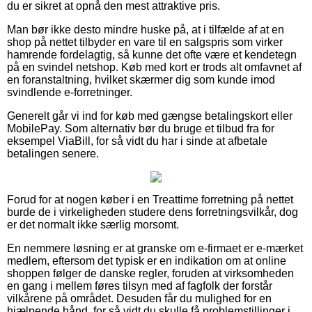
du er sikret at opnå den mest attraktive pris.
Man bør ikke desto mindre huske på, at i tilfælde af at en
shop på nettet tilbyder en vare til en salgspris som virker
hamrende fordelagtig, så kunne det ofte være et kendetegn
på en svindel netshop. Køb med kort er trods alt omfavnet af
en foranstaltning, hvilket skærmer dig som kunde imod
svindlende e-forretninger.
Generelt går vi ind for køb med gængse betalingskort eller
MobilePay. Som alternativ bør du bruge et tilbud fra for
eksempel ViaBill, for så vidt du har i sinde at afbetale
betalingen senere.
Forud for at nogen køber i en Treattime forretning på nettet
burde de i virkeligheden studere dens forretningsvilkår, dog
er det normalt ikke særlig morsomt.
En nemmere løsning er at granske om e-firmaet er e-mærket
medlem, eftersom det typisk er en indikation om at online
shoppen følger de danske regler, foruden at virksomheden
en gang i mellem føres tilsyn med af fagfolk der forstår
vilkårene på området. Desuden får du mulighed for en
hjælpende hånd, for så vidt du skulle få problemstillinger i