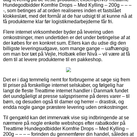
Hundegodbidder Kornfrie Drops – Med Kylling – 200g – – –
-, som betinges af at orden realiseres inden et fastslået
klokkeslæt, med det formål at de har udsigt til at kunne nå at
få produkterne klar før logistikmedarbejderne får fri.
Flere internet virksomheder byder på levering uden
omkostninger, men undertiden er det under betingelse af at
der købes for en konkret sum. Ellers kan du udse dig den
billigste leveringsudgave, som mange gange – uafhængig
om man bor tæt på Vejle, Holbæk eller Nivå – vil være at få
dem til at levere produkterne til en pakkeshop.
Det er i dag temmelig nemt for forbrugerne at søge sig frem
til priser på forskellige internet selskaber, og følgelig har
langt de fleste Treattime internet handler i Danmark fundet
det uundgåeligt at presse salgspriserne på deres varer – til
børn, og desuden også til damer og herrer – drastisk, og
endda nogle gange præstere levering uden omkostninger.
Til gengæld kan det immervæk vise sig indbringende at se
nærmere på nogle enkelte webshops efter rabatkoder på
Treattime Hundegodbidder Kornfrie Drops – Med Kylling –
200g – – – – forinden du gennemfører din handel, således at