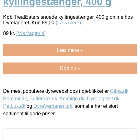
kyllingestænger, 400 g
Køb TreatEaters snoede kyllingestænger, 400 g online hos
Dyrelageret. Kun 89,00
(Læs mere)
89
kr.
(Vis fragtpris)
Læs mere »
Køb nu »
De mest populære dyrewebshops i øjeblikket er
Gilpa.dk
,
Porcani.dk
,
Bullerbox.dk
,
Animigo.dk
,
Dyrelageret.dk
,
PetLux.dk
og
DyreVerdenen.dk
, som alle har et stort
sortiment til gode priser.