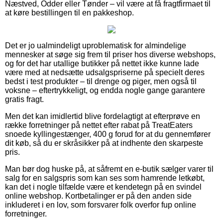
Næstved, Odder eller Tønder – vil være at få fragtfirmaet til
at køre bestillingen til en pakkeshop.
Det er jo ualmindeligt uproblematisk for almindelige
mennesker at søge sig frem til priser hos diverse webshops,
og for det har utallige butikker på nettet ikke kunne lade
være med at nedsætte udsalgspriserne på specielt deres
bedst i test produkter – til drenge og piger, men også til
voksne – eftertrykkeligt, og endda nogle gange garantere
gratis fragt.
Men det kan imidlertid blive fordelagtigt at efterprøve en
række forretninger på nettet efter rabat på TreatEaters
snoede kyllingestænger, 400 g forud for at du gennemfører
dit køb, så du er skråsikker på at indhente den skarpeste
pris.
Man bør dog huske på, at såfremt en e-butik sælger varer til
salg for en salgspris som kan ses som hamrende letkøbt,
kan det i nogle tilfælde være et kendetegn på en svindel
online webshop. Kortbetalinger er på den anden side
inkluderet i en lov, som forsvarer folk overfor fup online
forretninger.