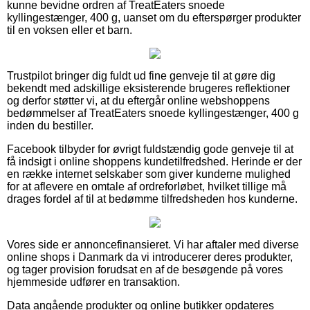
kunne bevidne ordren af TreatEaters snoede
kyllingestænger, 400 g, uanset om du efterspørger produkter
til en voksen eller et barn.
Trustpilot bringer dig fuldt ud fine genveje til at gøre dig
bekendt med adskillige eksisterende brugeres reflektioner
og derfor støtter vi, at du eftergår online webshoppens
bedømmelser af TreatEaters snoede kyllingestænger, 400 g
inden du bestiller.
Facebook tilbyder for øvrigt fuldstændig gode genveje til at
få indsigt i online shoppens kundetilfredshed. Herinde er der
en række internet selskaber som giver kunderne mulighed
for at aflevere en omtale af ordreforløbet, hvilket tillige må
drages fordel af til at bedømme tilfredsheden hos kunderne.
Vores side er annoncefinansieret. Vi har aftaler med diverse
online shops i Danmark da vi introducerer deres produkter,
og tager provision forudsat en af de besøgende på vores
hjemmeside udfører en transaktion.
Data angående produkter og online butikker opdateres