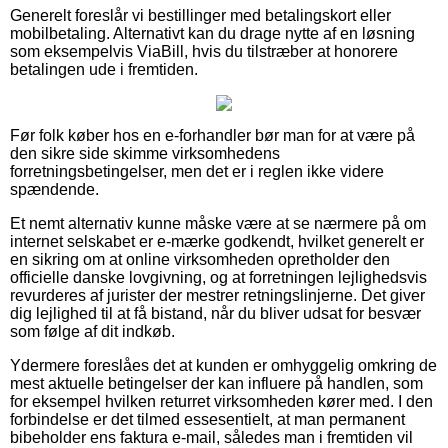
Generelt foreslår vi bestillinger med betalingskort eller
mobilbetaling. Alternativt kan du drage nytte af en løsning
som eksempelvis ViaBill, hvis du tilstræber at honorere
betalingen ude i fremtiden.
Før folk køber hos en e-forhandler bør man for at være på
den sikre side skimme virksomhedens
forretningsbetingelser, men det er i reglen ikke videre
spændende.
Et nemt alternativ kunne måske være at se nærmere på om
internet selskabet er e-mærke godkendt, hvilket generelt er
en sikring om at online virksomheden opretholder den
officielle danske lovgivning, og at forretningen lejlighedsvis
revurderes af jurister der mestrer retningslinjerne. Det giver
dig lejlighed til at få bistand, når du bliver udsat for besvær
som følge af dit indkøb.
Ydermere foreslåes det at kunden er omhyggelig omkring de
mest aktuelle betingelser der kan influere på handlen, som
for eksempel hvilken returret virksomheden kører med. I den
forbindelse er det tilmed essesentielt, at man permanent
bibeholder ens faktura e-mail, således man i fremtiden vil