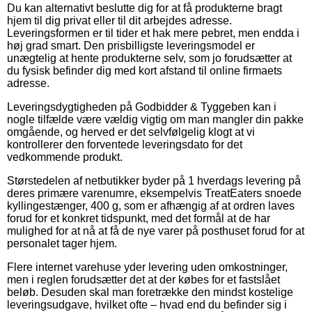
Du kan alternativt beslutte dig for at få produkterne bragt
hjem til dig privat eller til dit arbejdes adresse.
Leveringsformen er til tider et hak mere pebret, men endda i
høj grad smart. Den prisbilligste leveringsmodel er
unægtelig at hente produkterne selv, som jo forudsætter at
du fysisk befinder dig med kort afstand til online firmaets
adresse.
Leveringsdygtigheden på Godbidder & Tyggeben kan i
nogle tilfælde være vældig vigtig om man mangler din pakke
omgående, og herved er det selvfølgelig klogt at vi
kontrollerer den forventede leveringsdato for det
vedkommende produkt.
Størstedelen af netbutikker byder på 1 hverdags levering på
deres primære varenumre, eksempelvis TreatEaters snoede
kyllingestænger, 400 g, som er afhængig af at ordren laves
forud for et konkret tidspunkt, med det formål at de har
mulighed for at nå at få de nye varer på posthuset forud for at
personalet tager hjem.
Flere internet varehuse yder levering uden omkostninger,
men i reglen forudsætter det at der købes for et fastslået
beløb. Desuden skal man foretrække den mindst kostelige
leveringsudgave, hvilket ofte – hvad end du befinder sig i