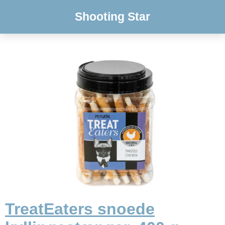
Shooting Star
TreatEaters snoede