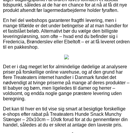
tidspunkt, således at de har en chance for at nå at få dit nye
produkt afsendt før lagermedarbejderne holder fyraften.
En hel del webshops garanterer fragtfri levering, men i
mange tilfælde er det under betingelse af at man handler for
et fastslået beløb. Alternativt bør du vælge den billigste
leveringsløsning, som ofte – hvad end du befinder sig i
Fredericia, Brønderslev eller Ebeltoft – er at få leveret ordren
til en pakkeshop.
Det er i dag meget let for almindelige dødelige at analysere
priser på forskellige online varehuse, og af den grund har
flere Treateaters internet handler i Danmark fundet det
nødvendigt at tvinge priserne på mange af deres produkter –
til babyer og børn, men ligeledes til damer og herrer –
voldsomt, og endda nogle gange præstere levering uden
beregning.
Det kan til hver en tid vise sig smart at besigtige forskellige
e-shops efter rabat på Treateaters Hunde Snack Munchy
Stænger – 20x10cm – 10stk forud for at du gennemfører din
handel, således at du er sikret at antage den laveste pris.