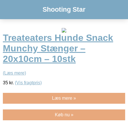
Shooting Star
Treateaters Hunde Snack
Munchy Stænger –
20x10cm – 10stk
(Læs mere)
35
kr.
(Vis fragtpris)
Læs mere »
Køb nu »