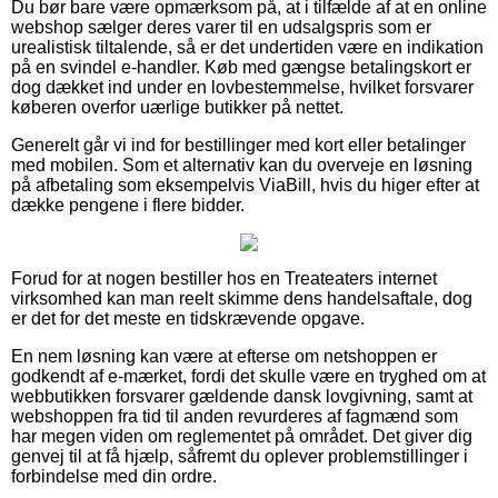
Du bør bare være opmærksom på, at i tilfælde af at en online
webshop sælger deres varer til en udsalgspris som er
urealistisk tiltalende, så er det undertiden være en indikation
på en svindel e-handler. Køb med gængse betalingskort er
dog dækket ind under en lovbestemmelse, hvilket forsvarer
køberen overfor uærlige butikker på nettet.
Generelt går vi ind for bestillinger med kort eller betalinger
med mobilen. Som et alternativ kan du overveje en løsning
på afbetaling som eksempelvis ViaBill, hvis du higer efter at
dække pengene i flere bidder.
Forud for at nogen bestiller hos en Treateaters internet
virksomhed kan man reelt skimme dens handelsaftale, dog
er det for det meste en tidskrævende opgave.
En nem løsning kan være at efterse om netshoppen er
godkendt af e-mærket, fordi det skulle være en tryghed om at
webbutikken forsvarer gældende dansk lovgivning, samt at
webshoppen fra tid til anden revurderes af fagmænd som
har megen viden om reglementet på området. Det giver dig
genvej til at få hjælp, såfremt du oplever problemstillinger i
forbindelse med din ordre.