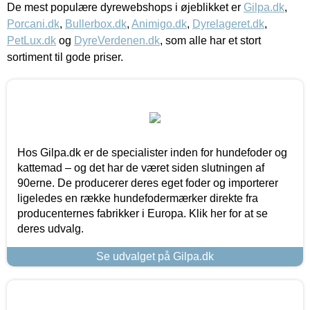
De mest populære dyrewebshops i øjeblikket er
Gilpa.dk
,
Porcani.dk
,
Bullerbox.dk
,
Animigo.dk
,
Dyrelageret.dk
,
PetLux.dk
og
DyreVerdenen.dk
, som alle har et stort
sortiment til gode priser.
Hos Gilpa.dk er de specialister inden for hundefoder og
kattemad – og det har de været siden slutningen af
90erne. De producerer deres eget foder og importerer
ligeledes en række hundefodermærker direkte fra
producenternes fabrikker i Europa. Klik her for at se
deres udvalg.
Se udvalget på Gilpa.dk