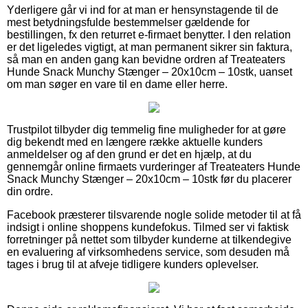
Yderligere går vi ind for at man er hensynstagende til de
mest betydningsfulde bestemmelser gældende for
bestillingen, fx den returret e-firmaet benytter. I den relation
er det ligeledes vigtigt, at man permanent sikrer sin faktura,
så man en anden gang kan bevidne ordren af Treateaters
Hunde Snack Munchy Stænger – 20x10cm – 10stk, uanset
om man søger en vare til en dame eller herre.
Trustpilot tilbyder dig temmelig fine muligheder for at gøre
dig bekendt med en længere række aktuelle kunders
anmeldelser og af den grund er det en hjælp, at du
gennemgår online firmaets vurderinger af Treateaters Hunde
Snack Munchy Stænger – 20x10cm – 10stk før du placerer
din ordre.
Facebook præsterer tilsvarende nogle solide metoder til at få
indsigt i online shoppens kundefokus. Tilmed ser vi faktisk
forretninger på nettet som tilbyder kunderne at tilkendegive
en evaluering af virksomhedens service, som desuden må
tages i brug til at afveje tidligere kunders oplevelser.