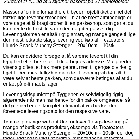
Vurderet til
4.1
ud af 5 stjerner baseret på
27
anmeldelser
Masser af online forhandlere tilbyder i øjeblikket en hel del
forskellige leveringsmodeller. En af de mest almindelige er i
vore dage at få bragt ordren til en pakkeshop, som gør at du
kan hente de bestilte varer den dag der passer dig.
Leveringsformen er altså rigtig smart, og mange gange tillige
den mest letkøbte slags levering ved køb af Treateaters
Hunde Snack Munchy Stænger – 20x10cm – 10stk.
Du kan endvidere forsøge at få varerne leveret til din
lejlighed eller hus eller til dit arbejdes adresse. Muligheden
viser sig oftest et hak mere pebret, men til gengæld virkelig
ligetil. Den mest letkøbte metode til levering vil dog altid
være selv at hente pakken, som desværre betinges af at du
er tæt på e-firmaets lager.
Leveringstidspunktet på Tyggeben er selvfølgelig rigtig
afgørende når man har behov for din pakke omgående, så i
det øjemed er det komplet relevant at vi checker den
forventede leveringsdato for den respektive vare.
Temmelig mange webbutikker udlover 1 dags levering på
mange af butikkens produkter, eksempelvis Treateaters
Hunde Snack Munchy Stænger – 20x10cm – 10stk, der dog
tager udgangspunkt i at ordren laves forinden et fastsat