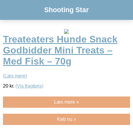
Shooting Star
Treateaters Hunde Snack
Godbidder Mini Treats –
Med Fisk – 70g
(Læs mere)
20
kr.
(Vis fragtpris)
Læs mere »
Køb nu »