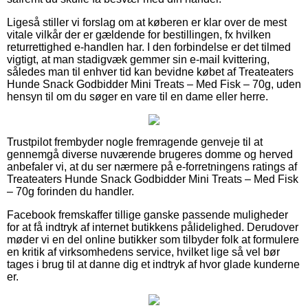
Ligeså stiller vi forslag om at køberen er klar over de mest
vitale vilkår der er gældende for bestillingen, fx hvilken
returrettighed e-handlen har. I den forbindelse er det tilmed
vigtigt, at man stadigvæk gemmer sin e-mail kvittering,
således man til enhver tid kan bevidne købet af Treateaters
Hunde Snack Godbidder Mini Treats – Med Fisk – 70g, uden
hensyn til om du søger en vare til en dame eller herre.
Trustpilot frembyder nogle fremragende genveje til at
gennemgå diverse nuværende brugeres domme og herved
anbefaler vi, at du ser nærmere på e-forretningens ratings af
Treateaters Hunde Snack Godbidder Mini Treats – Med Fisk
– 70g forinden du handler.
Facebook fremskaffer tillige ganske passende muligheder
for at få indtryk af internet butikkens pålidelighed. Derudover
møder vi en del online butikker som tilbyder folk at formulere
en kritik af virksomhedens service, hvilket lige så vel bør
tages i brug til at danne dig et indtryk af hvor glade kunderne
er.