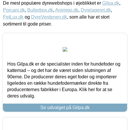
De mest populære dyrewebshops i øjeblikket er
Gilpa.dk
,
Porcani.dk
,
Bullerbox.dk
,
Animigo.dk
,
Dyrelageret.dk
,
PetLux.dk
og
DyreVerdenen.dk
, som alle har et stort
sortiment til gode priser.
Hos Gilpa.dk er de specialister inden for hundefoder og
kattemad – og det har de været siden slutningen af
90erne. De producerer deres eget foder og importerer
ligeledes en række hundefodermærker direkte fra
producenternes fabrikker i Europa. Klik her for at se
deres udvalg.
Se udvalget på Gilpa.dk