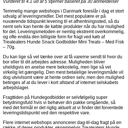
Vurderet til
4.1
ud af 5 stjerner baseret på
30
anmeldelser
Temmelig mange webshops i Danmark foreslår i dag et stort
udvalg af leveringsmidler. Det mest populære er på
nuværende tidspunkt levering til et afhentningssted, så du
nemt selv kan hente de købte produkter når du har mulighed
for det. Leveringsmetoden er nemlig ekstremt overkommelig,
og ofte endda den billigste form for fragt ved køb af
Treateaters Hunde Snack Godbidder Mini Treats – Med Fisk
– 70g.
Du kan lige så vel tænke over at få varerne sendt til hvor du
bor eller til dit arbejdes adresse. Muligheden bliver
uheldigvis en anelse mere bekostelig, men lige så vel
virkelig let gængelig. Den mest betalelige leveringsmåde vil
dog utvivlsomt være at hente ordren selv, men den mulighed
betinges af at du lever i kort afstand af internet selskabets
arbejdslager.
Fragttiden på Hundegodbidder er selvfølgelig super
betydningsfuld hvis vi behøver din pakke omgående, så
med det formål er det rigtig aktuelt at vi finder det forventede
leveringstidspunkt ved den respektive vare.
Flere internet webshops annoncerer dag-til-dag fragt på en
række af deres produkter, eksempelvis Treateaters Hunde