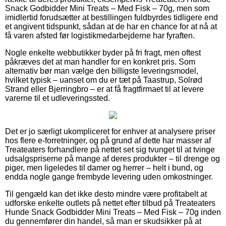
Snack Godbidder Mini Treats – Med Fisk – 70g, men som
imidlertid forudsætter at bestillingen fuldbyrdes tidligere end
et angivent tidspunkt, sådan at de har en chance for at nå at
få varen afsted før logistikmedarbejderne har fyraften.
Nogle enkelte webbutikker byder på fri fragt, men oftest
påkræves det at man handler for en konkret pris. Som
alternativ bør man vælge den billigste leveringsmodel,
hvilket typisk – uanset om du er tæt på Taastrup, Solrød
Strand eller Bjerringbro – er at få fragtfirmaet til at levere
varerne til et udleveringssted.
Det er jo særligt ukompliceret for enhver at analysere priser
hos flere e-forretninger, og på grund af dette har masser af
Treateaters forhandlere på nettet set sig tvunget til at tvinge
udsalgspriserne på mange af deres produkter – til drenge og
piger, men ligeledes til damer og herrer – helt i bund, og
endda nogle gange frembyde levering uden omkostninger.
Til gengæld kan det ikke desto mindre være profitabelt at
udforske enkelte outlets på nettet efter tilbud på Treateaters
Hunde Snack Godbidder Mini Treats – Med Fisk – 70g inden
du gennemfører din handel, så man er skudsikker på at