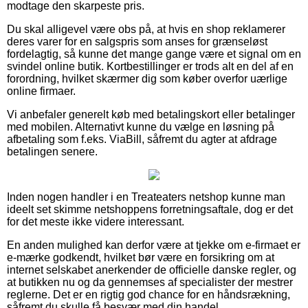
modtage den skarpeste pris.
Du skal alligevel være obs på, at hvis en shop reklamerer
deres varer for en salgspris som anses for grænseløst
fordelagtig, så kunne det mange gange være et signal om en
svindel online butik. Kortbestillinger er trods alt en del af en
forordning, hvilket skærmer dig som køber overfor uærlige
online firmaer.
Vi anbefaler generelt køb med betalingskort eller betalinger
med mobilen. Alternativt kunne du vælge en løsning på
afbetaling som f.eks. ViaBill, såfremt du agter at afdrage
betalingen senere.
Inden nogen handler i en Treateaters netshop kunne man
ideelt set skimme netshoppens forretningsaftale, dog er det
for det meste ikke videre interessant.
En anden mulighed kan derfor være at tjekke om e-firmaet er
e-mærke godkendt, hvilket bør være en forsikring om at
internet selskabet anerkender de officielle danske regler, og
at butikken nu og da gennemses af specialister der mestrer
reglerne. Det er en rigtig god chance for en håndsrækning,
såfremt du skulle få besvær med din handel.