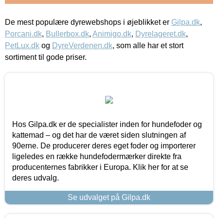
De mest populære dyrewebshops i øjeblikket er
Gilpa.dk
,
Porcani.dk
,
Bullerbox.dk
,
Animigo.dk
,
Dyrelageret.dk
,
PetLux.dk
og
DyreVerdenen.dk
, som alle har et stort
sortiment til gode priser.
Hos Gilpa.dk er de specialister inden for hundefoder og
kattemad – og det har de været siden slutningen af
90erne. De producerer deres eget foder og importerer
ligeledes en række hundefodermærker direkte fra
producenternes fabrikker i Europa. Klik her for at se
deres udvalg.
Se udvalget på Gilpa.dk