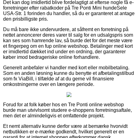
Det kan dog imidlertid blive fordelagtigt at efterse nogle få e-
forretninger efter rabatkoder på Tre Ponti Mini hundeSele
USA-Str. 1 forinden du handler, så du er garanteret at antage
den prisbilligste pris.
Du må bare ikke undervurdere, at såfremt en forretning på
nettet annoncerer deres varer til salg for en udsalgspris som
kan ses som hamrende lav, så burde det for det meste være
et fingerpeg om en fup online webshop. Betalinger med kort
er imidlertid dækket ind under en ordning, der garanterer
køber imod bedrageriske online forhandlere.
Generelt anbefaler vi handler med kort eller mobilbetaling.
Som en anden løsning kunne du benytte et afbetalingstilbud
som fx ViaBill, i tilfælde af at du gerne vil finansiere
omkostningerne over en længere periode.
Forud for at folk køber hos en Tre Ponti online webshop
burde man utvivlsomt studere e-shoppens forretningsaftale,
men det er almindeligvis et omfattende projekt.
Et nemt alternativ kunne derfor være at bemærke hvorvidt
netbutikken er e-mærke godkendt, hvilket generelt er en
garanti for at internet shoppen efterkommer dansk