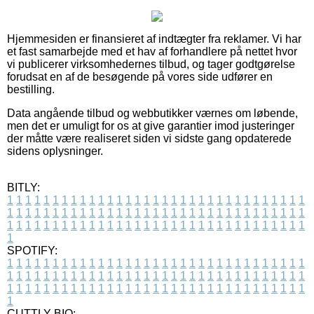
Hjemmesiden er finansieret af indtægter fra reklamer. Vi har
et fast samarbejde med et hav af forhandlere på nettet hvor
vi publicerer virksomhedernes tilbud, og tager godtgørelse
forudsat en af de besøgende på vores side udfører en
bestilling.
Data angående tilbud og webbutikker værnes om løbende,
men det er umuligt for os at give garantier imod justeringer
der måtte være realiseret siden vi sidste gang opdaterede
sidens oplysninger.
BITLY:
1
1
1
1
1
1
1
1
1
1
1
1
1
1
1
1
1
1
1
1
1
1
1
1
1
1
1
1
1
1
1
1
1
1
1
1
1
1
1
1
1
1
1
1
1
1
1
1
1
1
1
1
1
1
1
1
1
1
1
1
1
1
1
1
1
1
1
1
1
1
1
1
1
1
1
1
1
1
1
1
1
1
1
1
1
1
1
1
1
1
1
1
1
1
1
1
1
1
1
1
SPOTIFY:
1
1
1
1
1
1
1
1
1
1
1
1
1
1
1
1
1
1
1
1
1
1
1
1
1
1
1
1
1
1
1
1
1
1
1
1
1
1
1
1
1
1
1
1
1
1
1
1
1
1
1
1
1
1
1
1
1
1
1
1
1
1
1
1
1
1
1
1
1
1
1
1
1
1
1
1
1
1
1
1
1
1
1
1
1
1
1
1
1
1
1
1
1
1
1
1
1
1
1
1
CUTTLY BIO: