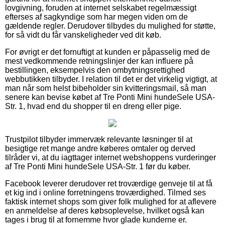
lovgivning, foruden at internet selskabet regelmæssigt
efterses af sagkyndige som har megen viden om de
gældende regler. Derudover tilbydes du mulighed for støtte,
for så vidt du får vanskeligheder ved dit køb.
For øvrigt er det fornuftigt at kunden er påpasselig med de
mest vedkommende retningslinjer der kan influere på
bestillingen, eksempelvis den ombytningsrettighed
webbutikken tilbyder. I relation til det er det virkelig vigtigt, at
man når som helst bibeholder sin kvitteringsmail, så man
senere kan bevise købet af Tre Ponti Mini hundeSele USA-
Str. 1, hvad end du shopper til en dreng eller pige.
Trustpilot tilbyder immervæk relevante løsninger til at
besigtige ret mange andre køberes omtaler og derved
tilråder vi, at du iagttager internet webshoppens vurderinger
af Tre Ponti Mini hundeSele USA-Str. 1 før du køber.
Facebook leverer derudover ret troværdige genveje til at få
et kig ind i online forretningens troværdighed. Tilmed ses
faktisk internet shops som giver folk mulighed for at aflevere
en anmeldelse af deres købsoplevelse, hvilket også kan
tages i brug til at fornemme hvor glade kunderne er.