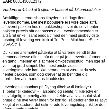
EAN:
8031430012372
Vurderet til
4.4
ud af 5 stjerner baseret på
18
anmeldelser
Adskillige internet shops tilbyder nu til dags flere
leveringsformer. Det mest populære er i vore dage at få
afleveret pakken hos en pakkeshop, hvor du selv henter
pakken præcis når det passer dig. Leveringsmetoden er
altså ret enkel, samt endda tilmed den mest prisbevidste
løsning til levering ved køb af Tre Ponti Mini hundeSele
USA-Str. 1.
Du kunne alternativt påtænke at få varerne sendt til din
hjemmeadresse eller til når du er på job. Leveringsformen er
en gang i mellem en sjat mere omkostningsfuld, men lige så
vel i høj grad simpel. Den mest prisbevidste
leveringsmetode kan ikke benægtes at være at du selv
henter pakken, som dog kræver at du befinder dig i
nærheden af e-handlens tilholdssted.
Leveringstidspunktet på Dyr og tilbehør til kæledyr >
Tilbehør til kæledyr > Halsbånd og seletøj til kæledyr er
selvfølgelig temmelig aktuel i tilfælde af at vi absolut skal
bruge dine nye varer inden for kort tid, så derfor er det relativt
klogt at vi studerer det estimerede leveringstidspunkt for det
pågældende produkt.