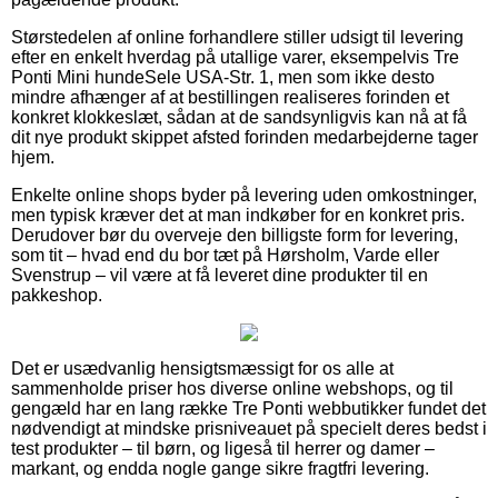
Størstedelen af online forhandlere stiller udsigt til levering
efter en enkelt hverdag på utallige varer, eksempelvis Tre
Ponti Mini hundeSele USA-Str. 1, men som ikke desto
mindre afhænger af at bestillingen realiseres forinden et
konkret klokkeslæt, sådan at de sandsynligvis kan nå at få
dit nye produkt skippet afsted forinden medarbejderne tager
hjem.
Enkelte online shops byder på levering uden omkostninger,
men typisk kræver det at man indkøber for en konkret pris.
Derudover bør du overveje den billigste form for levering,
som tit – hvad end du bor tæt på Hørsholm, Varde eller
Svenstrup – vil være at få leveret dine produkter til en
pakkeshop.
Det er usædvanlig hensigtsmæssigt for os alle at
sammenholde priser hos diverse online webshops, og til
gengæld har en lang række Tre Ponti webbutikker fundet det
nødvendigt at mindske prisniveauet på specielt deres bedst i
test produkter – til børn, og ligeså til herrer og damer –
markant, og endda nogle gange sikre fragtfri levering.