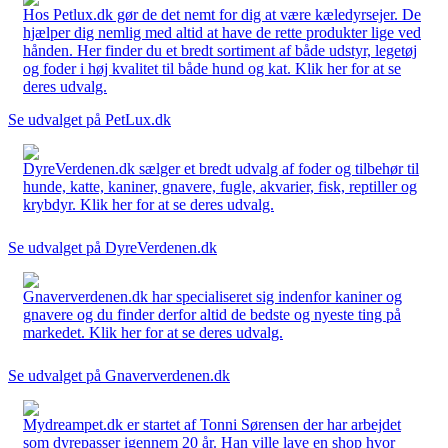
Hos Petlux.dk gør de det nemt for dig at være kæledyrsejer. De
hjælper dig nemlig med altid at have de rette produkter lige ved
hånden. Her finder du et bredt sortiment af både udstyr, legetøj
og foder i høj kvalitet til både hund og kat. Klik her for at se
deres udvalg.
Se udvalget på PetLux.dk
DyreVerdenen.dk sælger et bredt udvalg af foder og tilbehør til
hunde, katte, kaniner, gnavere, fugle, akvarier, fisk, reptiller og
krybdyr. Klik her for at se deres udvalg.
Se udvalget på DyreVerdenen.dk
Gnaververdenen.dk har specialiseret sig indenfor kaniner og
gnavere og du finder derfor altid de bedste og nyeste ting på
markedet. Klik her for at se deres udvalg.
Se udvalget på Gnaververdenen.dk
Mydreampet.dk er startet af Tonni Sørensen der har arbejdet
som dyrepasser igennem 20 år. Han ville lave en shop hvor