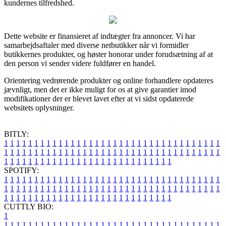
kundernes tilfredshed.
Dette website er finansieret af indtægter fra annoncer. Vi har
samarbejdsaftaler med diverse netbutikker når vi formidler
butikkernes produkter, og høster honorar under forudsætning af at
den person vi sender videre fuldfører en handel.
Orientering vedrørende produkter og online forhandlere opdateres
jævnligt, men det er ikke muligt for os at give garantier imod
modifikationer der er blevet lavet efter at vi sidst opdaterede
websitets oplysninger.
BITLY:
1
1
1
1
1
1
1
1
1
1
1
1
1
1
1
1
1
1
1
1
1
1
1
1
1
1
1
1
1
1
1
1
1
1
1
1
1
1
1
1
1
1
1
1
1
1
1
1
1
1
1
1
1
1
1
1
1
1
1
1
1
1
1
1
1
1
1
1
1
1
1
1
1
1
1
1
1
1
1
1
1
1
1
1
1
1
1
1
1
1
1
1
1
1
1
1
1
1
1
1
SPOTIFY:
1
1
1
1
1
1
1
1
1
1
1
1
1
1
1
1
1
1
1
1
1
1
1
1
1
1
1
1
1
1
1
1
1
1
1
1
1
1
1
1
1
1
1
1
1
1
1
1
1
1
1
1
1
1
1
1
1
1
1
1
1
1
1
1
1
1
1
1
1
1
1
1
1
1
1
1
1
1
1
1
1
1
1
1
1
1
1
1
1
1
1
1
1
1
1
1
1
1
1
1
CUTTLY BIO:
1
1
1
1
1
1
1
1
1
1
1
1
1
1
1
1
1
1
1
1
1
1
1
1
1
1
1
1
1
1
1
1
1
1
1
1
1