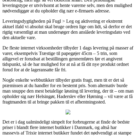
leveringstype er utvivlsomt at hente varerne selv, men den mulighed
nødvendiggør at du opholder dig nær e-firmaets adresse.
Leveringsdygtigheden på Fugl > Leg og aktivering er ekstremt
aktuel ifald vi absolut skal bruge ordren lige om lidt, så derfor er det
rigtig væsentligt at man undersøger den anslåede leveringsdato ved
den aktuelle vare.
De fleste internet virksomheder tilbyder 1 dags levering på masser af
varer, eksempelvis Træstige til papegøjer 45cm – 5 trin, som
alligevel er forudsat at bestillingen gennemføres før et angivent
tidspunkt, så de har mulighed for at nå at få dit nye produkt ordnet
forud for at de lageransatte får fri.
Nogle enkelte webbutikker tilbyder gratis fragt, men tit er det så
præmissen at du handler for en bestemt pris. Som alternativ burde
man snuppe den mest betalelige løsning til levering, der tit – om man
opholder sig nær Helsingør, Haderslev eller Hørning – vil være at få
fragtmanden til at bringe pakken til et afhentningssted.
Det er i dag ualmindeligt simpelt for forbrugerne at finde de bedste
priser i blandt flere internet butikker i Danmark, og altså har
massevis af Trixie internet butikker fundet det nødvendigt at stampe