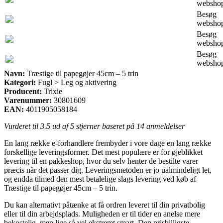
websho
Besøg
websho
Besøg
websho
Besøg
websho
Navn:
Træstige til papegøjer 45cm – 5 trin
Kategori:
Fugl > Leg og aktivering
Producent:
Trixie
Varenummer:
30801609
EAN:
4011905058184
Vurderet til
3.5
ud af 5 stjerner baseret på
14
anmeldelser
En lang række e-forhandlere frembyder i vore dage en lang række
forskellige leveringsformer. Det mest populære er for øjeblikket
levering til en pakkeshop, hvor du selv henter de bestilte varer
præcis når det passer dig. Leveringsmetoden er jo ualmindeligt let,
og endda tilmed den mest betalelige slags levering ved køb af
Træstige til papegøjer 45cm – 5 trin.
Du kan alternativt påtænke at få ordren leveret til din privatbolig
eller til din arbejdsplads. Muligheden er til tider en anelse mere
bekostelig, men lige så vel ekstremt smart. Den prisbilligste