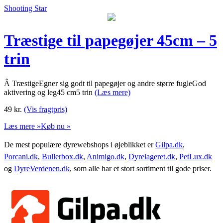
Shooting Star
Træstige til papegøjer 45cm – 5
trin
Â TræstigeEgner sig godt til papegøjer og andre større fugleGod
aktivering og leg45 cm5 trin
(Læs mere)
49
kr.
(Vis fragtpris)
Læs mere »
Køb nu »
De mest populære dyrewebshops i øjeblikket er
Gilpa.dk
,
Porcani.dk
,
Bullerbox.dk
,
Animigo.dk
,
Dyrelageret.dk
,
PetLux.dk
og
DyreVerdenen.dk
, som alle har et stort sortiment til gode priser.