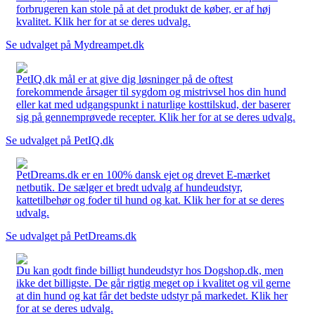
forbrugeren kan stole på at det produkt de køber, er af høj
kvalitet. Klik her for at se deres udvalg.
Se udvalget på Mydreampet.dk
PetIQ.dk mål er at give dig løsninger på de oftest
forekommende årsager til sygdom og mistrivsel hos din hund
eller kat med udgangspunkt i naturlige kosttilskud, der baserer
sig på gennemprøvede recepter. Klik her for at se deres udvalg.
Se udvalget på PetIQ.dk
PetDreams.dk er en 100% dansk ejet og drevet E-mærket
netbutik. De sælger et bredt udvalg af hundeudstyr,
kattetilbehør og foder til hund og kat. Klik her for at se deres
udvalg.
Se udvalget på PetDreams.dk
Du kan godt finde billigt hundeudstyr hos Dogshop.dk, men
ikke det billigste. De går rigtig meget op i kvalitet og vil gerne
at din hund og kat får det bedste udstyr på markedet. Klik her
for at se deres udvalg.