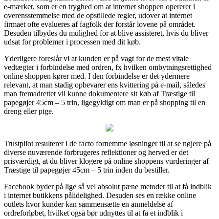
e-mærket, som er en tryghed om at internet shoppen opererer i
overensstemmelse med de opstillede regler, udover at internet
firmaet ofte evalueres af fagfolk der forstår lovene på området.
Desuden tilbydes du mulighed for at blive assisteret, hvis du bliver
udsat for problemer i processen med dit køb.
Yderligere foreslår vi at kunden er på vagt for de mest vitale
vedtægter i forbindelse med ordren, fx hvilken ombytningsrettighed
online shoppen kører med. I den forbindelse er det ydermere
relevant, at man stadig opbevarer ens kvittering på e-mail, således
man fremadrettet vil kunne dokumentere sit køb af Træstige til
papegøjer 45cm – 5 trin, ligegyldigt om man er på shopping til en
dreng eller pige.
Trustpilot resulterer i de facto fornemme løsninger til at se nøjere på
diverse nuværende forbrugeres reflektioner og herved er det
prisværdigt, at du bliver klogere på online shoppens vurderinger af
Træstige til papegøjer 45cm – 5 trin inden du bestiller.
Facebook byder på lige så vel absolut pæne metoder til at få indblik
i internet butikkens pålidelighed. Desuden ses en række online
outlets hvor kunder kan sammensætte en anmeldelse af
ordreforløbet, hvilket også bør udnyttes til at få et indblik i