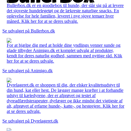
Bullerbox.dk er en goodiebox til hunde, der slår sig på at levere
det sjoveste hundelegetøj og de lækreste naturlige snacks. En
oplevelse for hele familien, leveret i nye sjove temaer hver
måned. Klik her for at se deres udvalg.
Se udvalget på Bullerbox.dk
For at hjælpe dig med at holde dine yndlings venner sunde og
glade tilbyder Animigo.dk et komplet udvalg af produkter,
kendt for deres naturlig godhed, sammen med nyttige råd. Klik
her for at se deres udvalg.
Se udvalget på Animigo.dk
Dyrelageret.dk er shoppen til dig, der elsker kvalitetsudstyr til
din hund, kat eller hest. De lægger mange kræfter i at forhandle
udstyr til kæledyrene, der er afprøvet og testet af
dyreadfærdsterapeuter, dyrlæger og ikke mindst det vigtigste af
alt, afprøvet af erfarne hunde-, katte-, og hesteejere. Klik her for
at se deres udvalg.
Se udvalget på Dyrelageret.dk