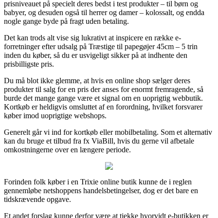
prisniveauet på specielt deres bedst i test produkter – til børn og
babyer, og desuden også til herrer og damer – kolossalt, og endda
nogle gange byde på fragt uden betaling.
Det kan trods alt vise sig lukrativt at inspicere en række e-
forretninger efter udsalg på Træstige til papegøjer 45cm – 5 trin
inden du køber, så du er usvigeligt sikker på at indhente den
prisbilligste pris.
Du må blot ikke glemme, at hvis en online shop sælger deres
produkter til salg for en pris der anses for enormt fremragende, så
burde det mange gange være et signal om en uoprigtig webbutik.
Kortkøb er heldigvis omsluttet af en forordning, hvilket forsvarer
køber imod uoprigtige webshops.
Generelt går vi ind for kortkøb eller mobilbetaling. Som et alternativ
kan du bruge et tilbud fra fx ViaBill, hvis du gerne vil afbetale
omkostningerne over en længere periode.
Forinden folk køber i en Trixie online butik kunne de i reglen
gennemløbe netshoppens handelsbetingelser, dog er det bare en
tidskrævende opgave.
Et andet forslag kunne derfor være at tjekke hvorvidt e-butikken er