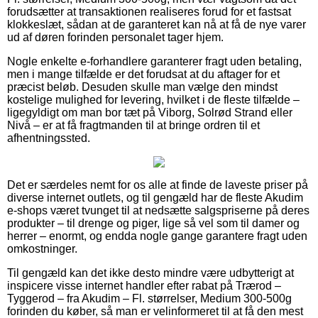
forudsætter at transaktionen realiseres forud for et fastsat
klokkeslæt, sådan at de garanteret kan nå at få de nye varer
ud af døren forinden personalet tager hjem.
Nogle enkelte e-forhandlere garanterer fragt uden betaling,
men i mange tilfælde er det forudsat at du aftager for et
præcist beløb. Desuden skulle man vælge den mindst
kostelige mulighed for levering, hvilket i de fleste tilfælde –
ligegyldigt om man bor tæt på Viborg, Solrød Strand eller
Nivå – er at få fragtmanden til at bringe ordren til et
afhentningssted.
Det er særdeles nemt for os alle at finde de laveste priser på
diverse internet outlets, og til gengæld har de fleste Akudim
e-shops været tvunget til at nedsætte salgspriserne på deres
produkter – til drenge og piger, lige så vel som til damer og
herrer – enormt, og endda nogle gange garantere fragt uden
omkostninger.
Til gengæld kan det ikke desto mindre være udbytterigt at
inspicere visse internet handler efter rabat på Trærod –
Tyggerod – fra Akudim – Fl. størrelser, Medium 300-500g
forinden du køber, så man er velinformeret til at få den mest