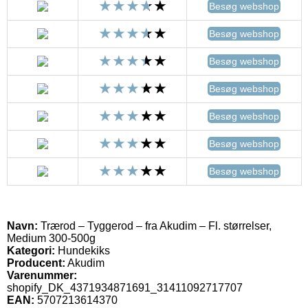
Besøg webshop
Besøg webshop
Besøg webshop
Besøg webshop
Besøg webshop
Besøg webshop
Besøg webshop
Navn:
Trærod – Tyggerod – fra Akudim – Fl. størrelser,
Medium 300-500g
Kategori:
Hundekiks
Producent:
Akudim
Varenummer:
shopify_DK_4371934871691_31411092717707
EAN:
5707213614370