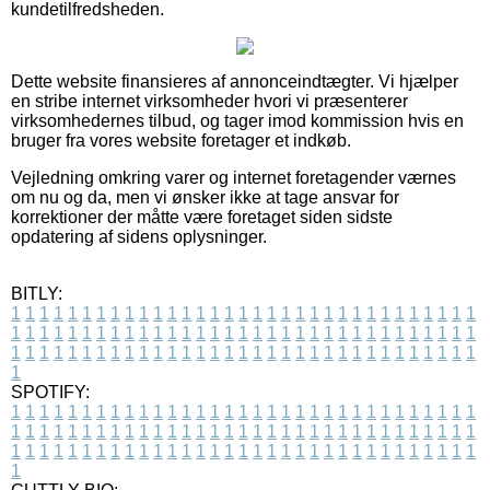
kundetilfredsheden.
Dette website finansieres af annonceindtægter. Vi hjælper
en stribe internet virksomheder hvori vi præsenterer
virksomhedernes tilbud, og tager imod kommission hvis en
bruger fra vores website foretager et indkøb.
Vejledning omkring varer og internet foretagender værnes
om nu og da, men vi ønsker ikke at tage ansvar for
korrektioner der måtte være foretaget siden sidste
opdatering af sidens oplysninger.
BITLY:
1
1
1
1
1
1
1
1
1
1
1
1
1
1
1
1
1
1
1
1
1
1
1
1
1
1
1
1
1
1
1
1
1
1
1
1
1
1
1
1
1
1
1
1
1
1
1
1
1
1
1
1
1
1
1
1
1
1
1
1
1
1
1
1
1
1
1
1
1
1
1
1
1
1
1
1
1
1
1
1
1
1
1
1
1
1
1
1
1
1
1
1
1
1
1
1
1
1
1
1
SPOTIFY:
1
1
1
1
1
1
1
1
1
1
1
1
1
1
1
1
1
1
1
1
1
1
1
1
1
1
1
1
1
1
1
1
1
1
1
1
1
1
1
1
1
1
1
1
1
1
1
1
1
1
1
1
1
1
1
1
1
1
1
1
1
1
1
1
1
1
1
1
1
1
1
1
1
1
1
1
1
1
1
1
1
1
1
1
1
1
1
1
1
1
1
1
1
1
1
1
1
1
1
1