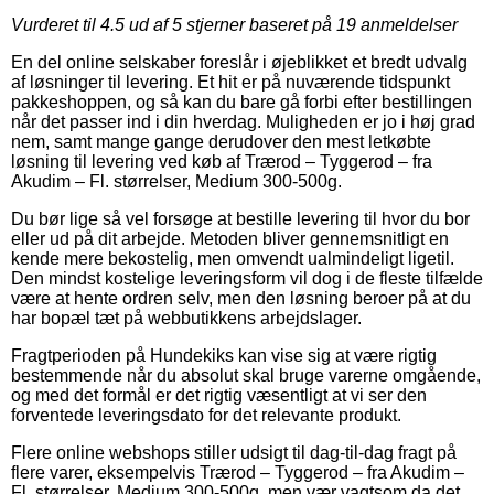
Vurderet til
4.5
ud af 5 stjerner baseret på
19
anmeldelser
En del online selskaber foreslår i øjeblikket et bredt udvalg
af løsninger til levering. Et hit er på nuværende tidspunkt
pakkeshoppen, og så kan du bare gå forbi efter bestillingen
når det passer ind i din hverdag. Muligheden er jo i høj grad
nem, samt mange gange derudover den mest letkøbte
løsning til levering ved køb af Trærod – Tyggerod – fra
Akudim – Fl. størrelser, Medium 300-500g.
Du bør lige så vel forsøge at bestille levering til hvor du bor
eller ud på dit arbejde. Metoden bliver gennemsnitligt en
kende mere bekostelig, men omvendt ualmindeligt ligetil.
Den mindst kostelige leveringsform vil dog i de fleste tilfælde
være at hente ordren selv, men den løsning beroer på at du
har bopæl tæt på webbutikkens arbejdslager.
Fragtperioden på Hundekiks kan vise sig at være rigtig
bestemmende når du absolut skal bruge varerne omgående,
og med det formål er det rigtig væsentligt at vi ser den
forventede leveringsdato for det relevante produkt.
Flere online webshops stiller udsigt til dag-til-dag fragt på
flere varer, eksempelvis Trærod – Tyggerod – fra Akudim –
Fl. størrelser, Medium 300-500g, men vær vagtsom da det