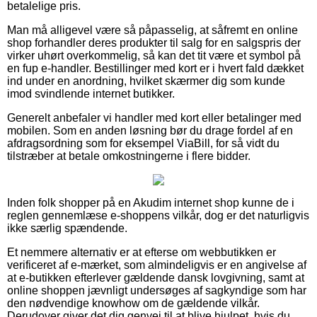
betalelige pris.
Man må alligevel være så påpasselig, at såfremt en online
shop forhandler deres produkter til salg for en salgspris der
virker uhørt overkommelig, så kan det tit være et symbol på
en fup e-handler. Bestillinger med kort er i hvert fald dækket
ind under en anordning, hvilket skærmer dig som kunde
imod svindlende internet butikker.
Generelt anbefaler vi handler med kort eller betalinger med
mobilen. Som en anden løsning bør du drage fordel af en
afdragsordning som for eksempel ViaBill, for så vidt du
tilstræber at betale omkostningerne i flere bidder.
Inden folk shopper på en Akudim internet shop kunne de i
reglen gennemlæse e-shoppens vilkår, dog er det naturligvis
ikke særlig spændende.
Et nemmere alternativ er at efterse om webbutikken er
verificeret af e-mærket, som almindeligvis er en angivelse af
at e-butikken efterlever gældende dansk lovgivning, samt at
online shoppen jævnligt undersøges af sagkyndige som har
den nødvendige knowhow om de gældende vilkår.
Derudover giver det dig genvej til at blive hjulpet, hvis du