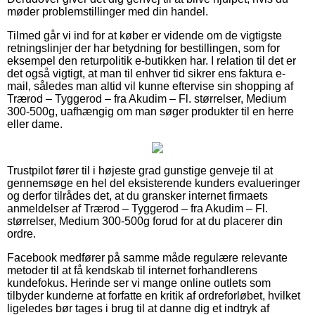
møder problemstillinger med din handel.
Tilmed går vi ind for at køber er vidende om de vigtigste
retningslinjer der har betydning for bestillingen, som for
eksempel den returpolitik e-butikken har. I relation til det er
det også vigtigt, at man til enhver tid sikrer ens faktura e-
mail, således man altid vil kunne eftervise sin shopping af
Trærod – Tyggerod – fra Akudim – Fl. størrelser, Medium
300-500g, uafhængig om man søger produkter til en herre
eller dame.
Trustpilot fører til i højeste grad gunstige genveje til at
gennemsøge en hel del eksisterende kunders evalueringer
og derfor tilrådes det, at du gransker internet firmaets
anmeldelser af Trærod – Tyggerod – fra Akudim – Fl.
størrelser, Medium 300-500g forud for at du placerer din
ordre.
Facebook medfører på samme måde regulære relevante
metoder til at få kendskab til internet forhandlerens
kundefokus. Herinde ser vi mange online outlets som
tilbyder kunderne at forfatte en kritik af ordreforløbet, hvilket
ligeledes bør tages i brug til at danne dig et indtryk af