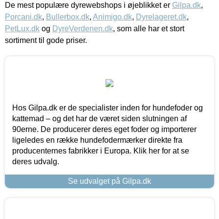
De mest populære dyrewebshops i øjeblikket er
Gilpa.dk
,
Porcani.dk
,
Bullerbox.dk
,
Animigo.dk
,
Dyrelageret.dk
,
PetLux.dk
og
DyreVerdenen.dk
, som alle har et stort
sortiment til gode priser.
Hos Gilpa.dk er de specialister inden for hundefoder og
kattemad – og det har de været siden slutningen af
90erne. De producerer deres eget foder og importerer
ligeledes en række hundefodermærker direkte fra
producenternes fabrikker i Europa. Klik her for at se
deres udvalg.
Se udvalget på Gilpa.dk