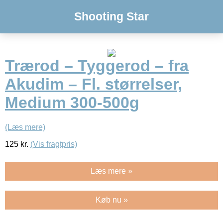
Shooting Star
Trærod – Tyggerod – fra
Akudim – Fl. størrelser,
Medium 300-500g
(Læs mere)
125
kr.
(Vis fragtpris)
Læs mere »
Køb nu »