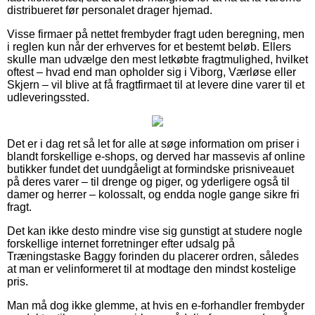
distribueret før personalet drager hjemad.
Visse firmaer på nettet frembyder fragt uden beregning, men
i reglen kun når der erhverves for et bestemt beløb. Ellers
skulle man udvælge den mest letkøbte fragtmulighed, hvilket
oftest – hvad end man opholder sig i Viborg, Værløse eller
Skjern – vil blive at få fragtfirmaet til at levere dine varer til et
udleveringssted.
Det er i dag ret så let for alle at søge information om priser i
blandt forskellige e-shops, og derved har massevis af online
butikker fundet det uundgåeligt at formindske prisniveauet
på deres varer – til drenge og piger, og yderligere også til
damer og herrer – kolossalt, og endda nogle gange sikre fri
fragt.
Det kan ikke desto mindre vise sig gunstigt at studere nogle
forskellige internet forretninger efter udsalg på
Træningstaske Baggy forinden du placerer ordren, således
at man er velinformeret til at modtage den mindst kostelige
pris.
Man må dog ikke glemme, at hvis en e-forhandler frembyder