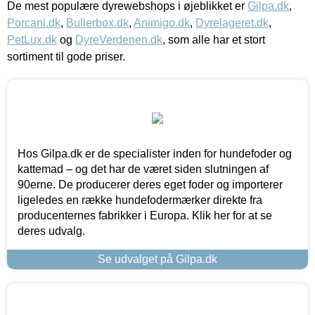
De mest populære dyrewebshops i øjeblikket er
Gilpa.dk
,
Porcani.dk
,
Bullerbox.dk
,
Animigo.dk
,
Dyrelageret.dk
,
PetLux.dk
og
DyreVerdenen.dk
, som alle har et stort
sortiment til gode priser.
Hos Gilpa.dk er de specialister inden for hundefoder og
kattemad – og det har de været siden slutningen af
90erne. De producerer deres eget foder og importerer
ligeledes en række hundefodermærker direkte fra
producenternes fabrikker i Europa. Klik her for at se
deres udvalg.
Se udvalget på Gilpa.dk