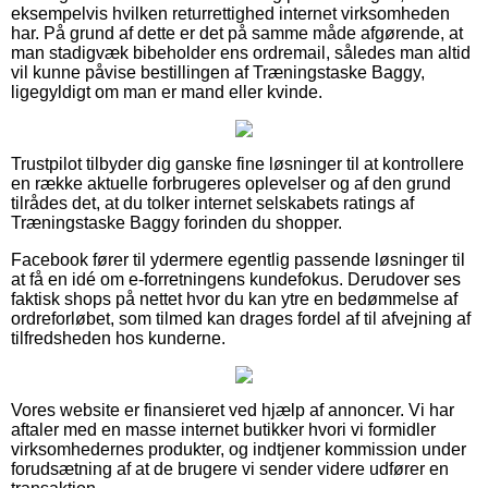
eksempelvis hvilken returrettighed internet virksomheden
har. På grund af dette er det på samme måde afgørende, at
man stadigvæk bibeholder ens ordremail, således man altid
vil kunne påvise bestillingen af Træningstaske Baggy,
ligegyldigt om man er mand eller kvinde.
Trustpilot tilbyder dig ganske fine løsninger til at kontrollere
en række aktuelle forbrugeres oplevelser og af den grund
tilrådes det, at du tolker internet selskabets ratings af
Træningstaske Baggy forinden du shopper.
Facebook fører til ydermere egentlig passende løsninger til
at få en idé om e-forretningens kundefokus. Derudover ses
faktisk shops på nettet hvor du kan ytre en bedømmelse af
ordreforløbet, som tilmed kan drages fordel af til afvejning af
tilfredsheden hos kunderne.
Vores website er finansieret ved hjælp af annoncer. Vi har
aftaler med en masse internet butikker hvori vi formidler
virksomhedernes produkter, og indtjener kommission under
forudsætning af at de brugere vi sender videre udfører en