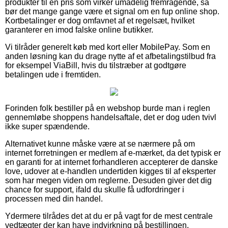
produkter til en pris som virker umådelig fremragende, så
bør det mange gange være et signal om en fup online shop.
Kortbetalinger er dog omfavnet af et regelsæt, hvilket
garanterer en imod falske online butikker.
Vi tilråder generelt køb med kort eller MobilePay. Som en
anden løsning kan du drage nytte af et afbetalingstilbud fra
for eksempel ViaBill, hvis du tilstræber at godtgøre
betalingen ude i fremtiden.
Forinden folk bestiller på en webshop burde man i reglen
gennemløbe shoppens handelsaftale, det er dog uden tvivl
ikke super spændende.
Alternativet kunne måske være at se nærmere på om
internet forretningen er medlem af e-mærket, da det typisk er
en garanti for at internet forhandleren accepterer de danske
love, udover at e-handlen undertiden kigges til af eksperter
som har megen viden om reglerne. Desuden giver det dig
chance for support, ifald du skulle få udfordringer i
processen med din handel.
Ydermere tilrådes det at du er på vagt for de mest centrale
vedtægter der kan have indvirkning på bestillingen,