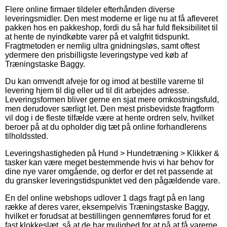
Flere online firmaer tildeler efterhånden diverse
leveringsmidler. Den mest moderne er lige nu at få afleveret
pakken hos en pakkeshop, fordi du så har fuld fleksibilitet til
at hente de nyindkøbte varer på et valgfrit tidspunkt.
Fragtmetoden er nemlig ultra gnidningsløs, samt oftest
ydermere den prisbilligste leveringstype ved køb af
Træningstaske Baggy.
Du kan omvendt afveje for og imod at bestille varerne til
levering hjem til dig eller ud til dit arbejdes adresse.
Leveringsformen bliver gerne en sjat mere omkostningsfuld,
men derudover særligt let. Den mest prisbevidste fragtform
vil dog i de fleste tilfælde være at hente ordren selv, hvilket
beroer på at du opholder dig tæt på online forhandlerens
tilholdssted.
Leveringshastigheden på Hund > Hundetræning > Klikker &
tasker kan være meget bestemmende hvis vi har behov for
dine nye varer omgående, og derfor er det ret passende at
du gransker leveringstidspunktet ved den pågældende vare.
En del online webshops udlover 1 dags fragt på en lang
række af deres varer, eksempelvis Træningstaske Baggy,
hvilket er forudsat at bestillingen gennemføres forud for et
fast klokkeslæt, så at de har mulighed for at nå at få varerne