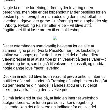
Nogle få online forretninger frembyder levering uden
beregning, men ofte er det forbeholdt når der bestilles for en
bestemt pris. I øvrigt bør man udse dig den mest letkøbte
leveringsudgave, der gerne – uafhængig om du opholder sig
i Viborg, Nykøbing Falster eller Ribe – vil blive at få
fragtfirmaet til at køre ordren til en pakkeshop.
Det er efterhånden usædvanlig bekvemt for os alle at
sammenligne priser (via fx PriceRunner) hos forskellige
online webshops, og for det har en hel del e-forhandlere
været presset til at at stampe prisniveauet på deres varer – til
babyer og børn, samt også til voksne – kolossalt, og endda
nogle gange love fragtfri levering.
Det kan imidlertid blive tiden værd at prøve enkelte internet
butikker efter rabatkoder på Træning af galophesten / bog før
du gennemfører din handel, således at du er usvigeligt
sikker på at skaffe sig den laveste pris.
Du må imidlertid huske på, at ifald en internet webshop
sælger deres varer for en pris som virker ubegribelig
tiltalende, kan det ofte være en indikator for en svindel