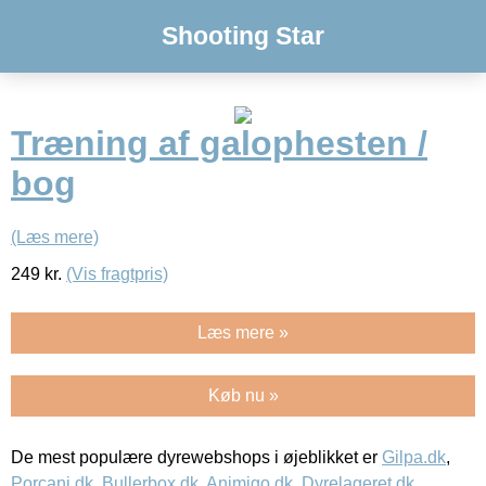
Shooting Star
Træning af galophesten /
bog
(Læs mere)
249
kr.
(Vis fragtpris)
Læs mere »
Køb nu »
De mest populære dyrewebshops i øjeblikket er
Gilpa.dk
,
Porcani.dk
,
Bullerbox.dk
,
Animigo.dk
,
Dyrelageret.dk
,