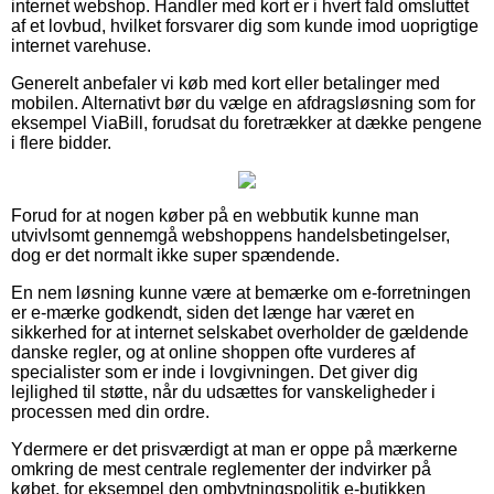
internet webshop. Handler med kort er i hvert fald omsluttet
af et lovbud, hvilket forsvarer dig som kunde imod uoprigtige
internet varehuse.
Generelt anbefaler vi køb med kort eller betalinger med
mobilen. Alternativt bør du vælge en afdragsløsning som for
eksempel ViaBill, forudsat du foretrækker at dække pengene
i flere bidder.
Forud for at nogen køber på en webbutik kunne man
utvivlsomt gennemgå webshoppens handelsbetingelser,
dog er det normalt ikke super spændende.
En nem løsning kunne være at bemærke om e-forretningen
er e-mærke godkendt, siden det længe har været en
sikkerhed for at internet selskabet overholder de gældende
danske regler, og at online shoppen ofte vurderes af
specialister som er inde i lovgivningen. Det giver dig
lejlighed til støtte, når du udsættes for vanskeligheder i
processen med din ordre.
Ydermere er det prisværdigt at man er oppe på mærkerne
omkring de mest centrale reglementer der indvirker på
købet, for eksempel den ombytningspolitik e-butikken