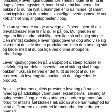
forskellige leveringsmodeller. Den mest moderne er nu til
dags afhentningssteder, hvor du så nemt kan hente din
pakke når du har lyst. Løsningen er jo ualmindeligt smart,
samt typisk også den mindst kostelige leveringsmetode ved
køb af Træning af galophesten / bog.
Du kan ydermere vælge at vælge at få sendt hjem til din
privatadresse eller til når du er på job. Muligheden er i
regelen lidt mindre prisbillig, men lige så vel rigtig simpel.
Den mindst kostelige leveringsudgave vil dog altid vise sig
at være at du selv henter produkterne, men den løsning står
og falder med at du bor lige ved online shoppens
arbejdslager.
Leveringsdygtigheden på Galopsport & steeplechase er
selvfølgelig særdeles essentiel om vi står og skal bruge
pakken fluks, så herved er det fuldt ud klogt at du ser
nærmere på leveringstidspunktet på det pågældende
produkt.
Adskillige internet outlets præsterer levering på næste
hverdag på adskillige varenumre, eksempelvis Træning af
galophesten / bog, der dog antager at ordren gennemføres
forud for et fastslået klokkeslæt, sådan at de har mulighed for
at nå at få ordren ekspederet før medarbejderne drager
hjemad.