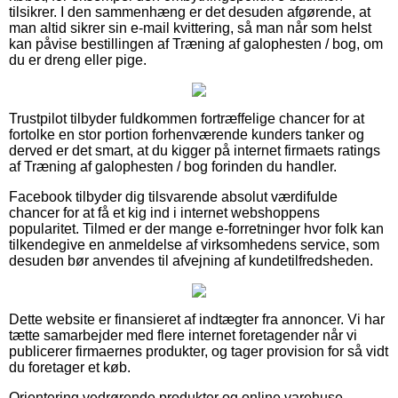
tilsikrer. I den sammenhæng er det desuden afgørende, at
man altid sikrer sin e-mail kvittering, så man når som helst
kan påvise bestillingen af Træning af galophesten / bog, om
du er dreng eller pige.
Trustpilot tilbyder fuldkommen fortræffelige chancer for at
fortolke en stor portion forhenværende kunders tanker og
derved er det smart, at du kigger på internet firmaets ratings
af Træning af galophesten / bog forinden du handler.
Facebook tilbyder dig tilsvarende absolut værdifulde
chancer for at få et kig ind i internet webshoppens
popularitet. Tilmed er der mange e-forretninger hvor folk kan
tilkendegive en anmeldelse af virksomhedens service, som
desuden bør anvendes til afvejning af kundetilfredsheden.
Dette website er finansieret af indtægter fra annoncer. Vi har
tætte samarbejder med flere internet foretagender når vi
publicerer firmaernes produkter, og tager provision for så vidt
du foretager et køb.
Orientering vedrørende produkter og online varehuse