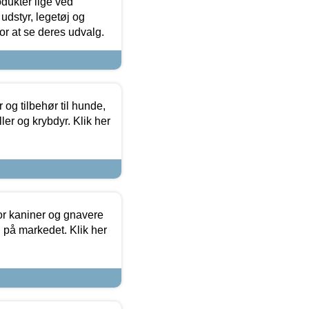
odukter lige ved
udstyr, legetøj og
 for at se deres udvalg.
og tilbehør til hunde,
ller og krybdyr. Klik her
or kaniner og gnavere
g på markedet. Klik her