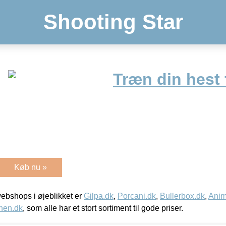
Shooting Star
Træn din hest f
Køb nu »
bshops i øjeblikket er
Gilpa.dk
,
Porcani.dk
,
Bullerbox.dk
,
Anim
nen.dk
, som alle har et stort sortiment til gode priser.