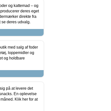
foder og kattemad – og
 producerer deres eget
dermærker direkte fra
t se deres udvalg.
utik med salg af foder
etøj, loppemidler og
tet og holdbare
sig på at levere det
 snacks. En oplevelse
 måned. Klik her for at