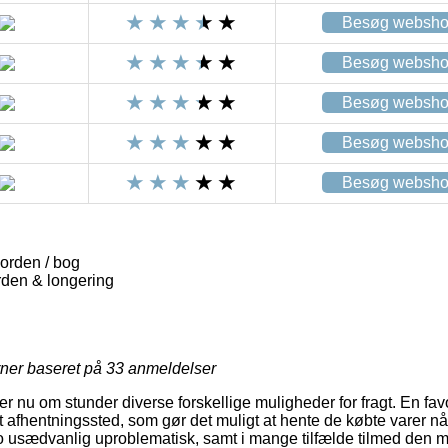
Besøg websh
Besøg websh
Besøg websh
Besøg websh
Besøg websh
jorden / bog
rden & longering
rner baseret på
33
anmeldelser
eler nu om stunder diverse forskellige muligheder for fragt. En fav
et afhentningssted, som gør det muligt at hente de købte varer når
o usædvanlig uproblematisk, samt i mange tilfælde tilmed den me