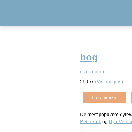
bog
(Læs mere)
299
kr.
(Vis fragtpris)
Læs mere »
De mest populære dyrewe
PetLux.dk
og
DyreVerde