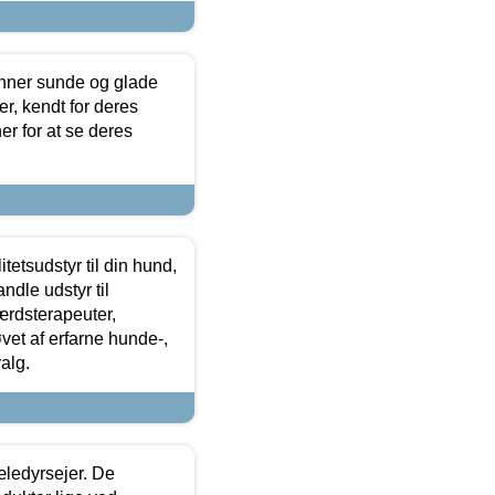
enner sunde og glade
r, kendt for deres
r for at se deres
tetsudstyr til din hund,
ndle udstyr til
ærdsterapeuter,
øvet af erfarne hunde-,
alg.
æledyrsejer. De