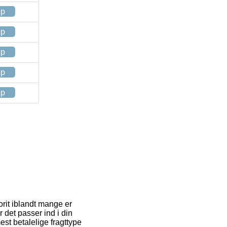
op
op
op
op
op
orit iblandt mange er
 det passer ind i din
st betalelige fragttype