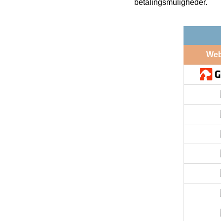
betalingsmuligheder.
We