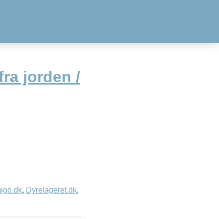
ra jorden /
igo.dk
,
Dyrelageret.dk
,