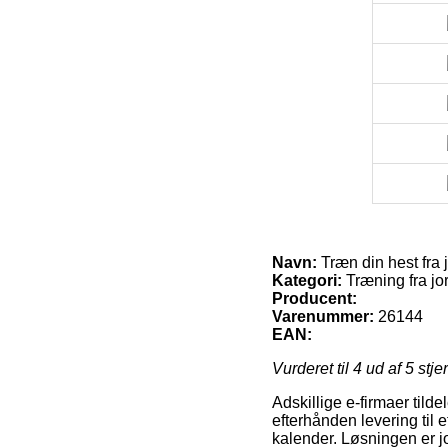
Navn:
Træn din hest fra 
Kategori:
Træning fra jo
Producent:
Varenummer:
26144
EAN:
Vurderet til
4
ud af 5 stje
Adskillige e-firmaer tild
efterhånden levering til 
kalender. Løsningen er j