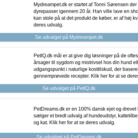
Mydreampet.dk er startet af Tonni Sørensen der
dyrepasser igennem 20 år. Han ville lave en sh
kan stole på at det produkt de køber, er af høj kval
deres udvalg.
Se udvalget på Mydreampet.dk
PetIQ.dk mål er at give dig løsninger på de oft
årsager til sygdom og mistrivsel hos din hund el
udgangspunkt i naturlige kosttilskud, der basere
gennemprøvede recepter. Klik her for at se dere
Se udvalget på PetIQ.dk
PetDreams.dk er en 100% dansk ejet og drevet 
sælger et bredt udvalg af hundeudstyr, kattetilbe
og kat. Klik her for at se deres udvalg.
Se udvalget på PetDreams.dk