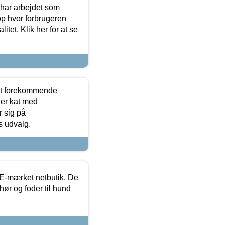
 har arbejdet som
op hvor forbrugeren
itet. Klik her for at se
est forekommende
ler kat med
r sig på
s udvalg.
E-mærket netbutik. De
hør og foder til hund