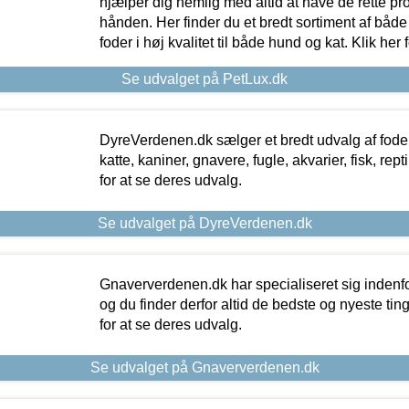
hjælper dig nemlig med altid at have de rette pr
hånden. Her finder du et bredt sortiment af både 
foder i høj kvalitet til både hund og kat. Klik her
Se udvalget på PetLux.dk
DyreVerdenen.dk sælger et bredt udvalg af foder 
katte, kaniner, gnavere, fugle, akvarier, fisk, repti
for at se deres udvalg.
Se udvalget på DyreVerdenen.dk
Gnaververdenen.dk har specialiseret sig indenf
og du finder derfor altid de bedste og nyeste tin
for at se deres udvalg.
Se udvalget på Gnaververdenen.dk