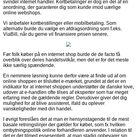
svindel internet handler. Kortbetalinger er dog en del af en
anordning, der garanterer dig som kunde imod uærlige
online webshops.
Vi anbefaler kortbestillinger eller mobilbetaling. Som
alternativ burde du vælge en afdragsordning som f.eks.
ViaBill, når du gerne vil finansiere prisen senere.
Før folk køber på en internet shop burde de de facto få
overblik over deres handelsvilkår, men det er for det meste
ikke særlig spændende.
En nemmere løsning kunne derfor være at finde ud af om
online shoppen er tilsluttet e-mærket, grundet at det er en
indikator for at internet shoppen understøtter de danske love,
udover at e-handlen ofte tilses af eksperter som har meget
erfaring med de gældende regler. Derudover giver det dig
mulighed for at blive assisteret, ifald du oplever
vanskeligheder med din handel.
I øvrigt foreslåes det at man er hensynstagende til de mest
basale retningslinjer der gælder for købet, som fx hvilken
ombytningspolitik online forhandleren anvender. I relation til
det er det tilmed essesentielt, at man stadig opbevarer sin