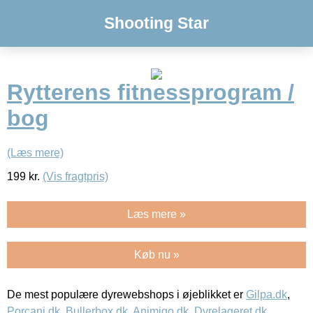
Shooting Star
Rytterens fitnessprogram /
bog
(Læs mere)
199
kr.
(Vis fragtpris)
Læs mere »
Køb nu »
De mest populære dyrewebshops i øjeblikket er
Gilpa.dk
,
Porcani.dk
,
Bullerbox.dk
,
Animigo.dk
,
Dyrelageret.dk
,