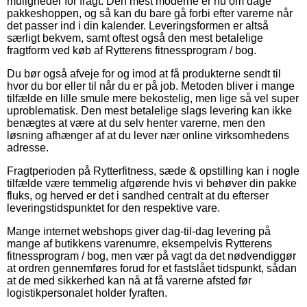
muligheder for fragt. Den mest moderne er nu om dage
pakkeshoppen, og så kan du bare gå forbi efter varerne når
det passer ind i din kalender. Leveringsformen er altså
særligt bekvem, samt oftest også den mest betalelige
fragtform ved køb af Rytterens fitnessprogram / bog.
Du bør også afveje for og imod at få produkterne sendt til
hvor du bor eller til når du er på job. Metoden bliver i mange
tilfælde en lille smule mere bekostelig, men lige så vel super
uproblematisk. Den mest betalelige slags levering kan ikke
benægtes at være at du selv henter varerne, men den
løsning afhænger af at du lever nær online virksomhedens
adresse.
Fragtperioden på Rytterfitness, sæde & opstilling kan i nogle
tilfælde være temmelig afgørende hvis vi behøver din pakke
fluks, og herved er det i sandhed centralt at du efterser
leveringstidspunktet for den respektive vare.
Mange internet webshops giver dag-til-dag levering på
mange af butikkens varenumre, eksempelvis Rytterens
fitnessprogram / bog, men vær på vagt da det nødvendiggør
at ordren gennemføres forud for et fastslået tidspunkt, sådan
at de med sikkerhed kan nå at få varerne afsted før
logistikpersonalet holder fyraften.