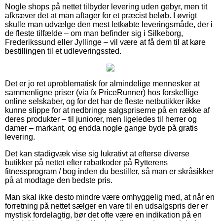
Nogle shops på nettet tilbyder levering uden gebyr, men tit
afkræver det at man aftager for et præcist beløb. I øvrigt
skulle man udvælge den mest letkøbte leveringsmåde, der i
de fleste tilfælde – om man befinder sig i Silkeborg,
Frederikssund eller Jyllinge – vil være at få dem til at køre
bestillingen til et udleveringssted.
Det er jo ret uproblematisk for almindelige mennesker at
sammenligne priser (via fx PriceRunner) hos forskellige
online selskaber, og for det har de fleste netbutikker ikke
kunne slippe for at nedbringe salgspriserne på en række af
deres produkter – til juniorer, men ligeledes til herrer og
damer – markant, og endda nogle gange byde på gratis
levering.
Det kan stadigvæk vise sig lukrativt at efterse diverse
butikker på nettet efter rabatkoder på Rytterens
fitnessprogram / bog inden du bestiller, så man er skråsikker
på at modtage den bedste pris.
Man skal ikke desto mindre være omhyggelig med, at når en
forretning på nettet sælger en vare til en udsalgspris der er
mystisk fordelagtig, bør det ofte være en indikation på en