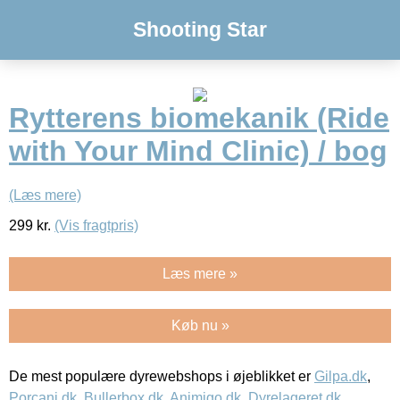
Shooting Star
Rytterens biomekanik (Ride
with Your Mind Clinic) / bog
(Læs mere)
299
kr.
(Vis fragtpris)
Læs mere »
Køb nu »
De mest populære dyrewebshops i øjeblikket er
Gilpa.dk
,
Porcani.dk
,
Bullerbox.dk
,
Animigo.dk
,
Dyrelageret.dk
,