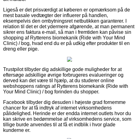
Ligeså er det prisværdigt at køberen er opmærksom på de
mest basale vedtægter der influerer på handlen,
eksempelvis den ombytningsret netbutikken garanterer. I
relation til det er det ydermere afgørende, at man permanent
sikrer ens faktura e-mail, så man i fremtiden kan påvise sin
shopping af Rytterens biomekanik (Ride with Your Mind
Clinic) / bog, hvad end du er på udkig efter produkter til en
dreng eller pige.
Trustpilot tilbyder dig adskillige gode muligheder for at
eftersøge adskillige øvrige forbrugeres evalueringer og
derved kan det være til hjælp, at du studerer online
webshoppens ratings af Rytterens biomekanik (Ride with
Your Mind Clinic) / bog forinden du shopper.
Facebook tilbyder dig desuden i højeste grad fornemme
chancer for at få indtryk af internet virksomhedens
pålidelighed. Herinde er der endda internet outlets hvor du
kan skrive en bedømmelse af virksomhedens service, som
tillige burde anvendes til at få et indblik i hvor glade
kunderne er.