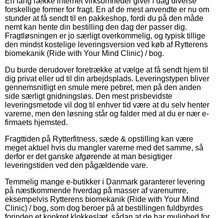
En lang række internet virksomheder giver i dag diverse
forskellige former for fragt. En af de mest anvendte er nu om
stunder at få sendt til en pakkeshop, fordi du på den måde
nemt kan hente din bestilling den dag der passer dig.
Fragtløsningen er jo særligt overkommelig, og typisk tillige
den mindst kostelige leveringsversion ved køb af Rytterens
biomekanik (Ride with Your Mind Clinic) / bog.
Du burde derudover foretrække at vælge at få sendt hjem til
dig privat eller ud til din arbejdsplads. Leveringstypen bliver
gennemsnitligt en smule mere pebret, men på den anden
side særligt gnidningsløs. Den mest prisbevidste
leveringsmetode vil dog til enhver tid være at du selv henter
varerne, men den løsning står og falder med at du er nær e-
firmaets hjemsted.
Fragttiden på Rytterfitness, sæde & opstilling kan være
meget aktuel hvis du mangler varerne med det samme, så
derfor er det ganske afgørende at man besigtiger
leveringstiden ved den pågældende vare.
Temmelig mange e-butikker i Danmark garanterer levering
på næstkommende hverdag på masser af varenumre,
eksempelvis Rytterens biomekanik (Ride with Your Mind
Clinic) / bog, som dog beroer på at bestillingen fuldbyrdes
forinden et konkret klokkeslæt, sådan at de har mulighed for