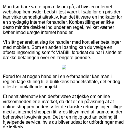
Man bør bare være opmærksom på, at hvis en internet
webshop frembyder bedst i test varer til salg for en pris der
kan virke uendeligt attraktiv, kan det tit være en indikator for
en snydagtig internet forhandler. Kortbestillinger er ikke
desto mindre dækket ind under en regel, hvilket værner
køber imod uægte internet handler.
Vi slår generelt et slag for handler med kort eller betalinger
med mobilen. Som en anden løsning kan du vælge en
afbetalingsordning som fx ViaBill, forudsat du har i sinde at
dække betalingen over en længere periode.
Forud for at nogen handler i en e-forhandler kan man i
reglen tage stilling til e-butikkens handelsaftale, det er dog
oftest et omfattende projekt.
Et nemt alternativ kan derfor være at tjekke om online
virksomheden er e-mærket, da det er en påvisning af at
online shoppen understøtter de danske retningslinjer, tillige
med at internet shoppen tit føres tilsyn med af fagmænd der
behersker lovgivningen. Det er en rigtig god anledning til
hjælpende service, hvis du bliver udsat for udfordringer med
dit indkøb.