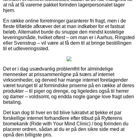
at nå at få varerne pakket forinden lagerpersonalet tager
hjem.
En række online forretninger garanterer fri fragt, men i de
fleste tilfælde afkræver det at man indkøber for et fastsat
beløb. Alternativt burde du snuppe den mindst kostelige
leveringsmåde, hvilket oftest – om man er i Aarhus, Ringsted
eller Svenstrup – vil være at få dem til at bringe bestillingen
til et udleveringssted.
Det er i dag usædvanlig problemfrit for almindelige
mennesker at prissammenligne på tværs af internet
virksomheder, og derved har mange internet foretagender
været tvunget til at formindske priserne på en række af deres
produkter – til piger og drenge, og ligeledes også til herrer
og damer – voldsomt, og endda nogle gange love fragt uden
betaling.
Det kan dog til hver en tid blive lukrativt at tjekke et par
forskellige internet forhandlere efter tilbud på Rytterens
biomekanik (Ride with Your Mind Clinic) / bog forinden du
placerer ordren, sådan at du er på den sikre side med at
opnå den billigste pris.