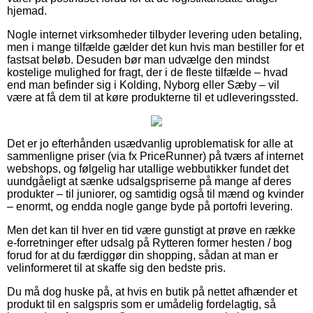
hjemad.
Nogle internet virksomheder tilbyder levering uden betaling,
men i mange tilfælde gælder det kun hvis man bestiller for et
fastsat beløb. Desuden bør man udvælge den mindst
kostelige mulighed for fragt, der i de fleste tilfælde – hvad
end man befinder sig i Kolding, Nyborg eller Sæby – vil
være at få dem til at køre produkterne til et udleveringssted.
Det er jo efterhånden usædvanlig uproblematisk for alle at
sammenligne priser (via fx PriceRunner) på tværs af internet
webshops, og følgelig har utallige webbutikker fundet det
uundgåeligt at sænke udsalgspriserne på mange af deres
produkter – til juniorer, og samtidig også til mænd og kvinder
– enormt, og endda nogle gange byde på portofri levering.
Men det kan til hver en tid være gunstigt at prøve en række
e-forretninger efter udsalg på Rytteren former hesten / bog
forud for at du færdiggør din shopping, sådan at man er
velinformeret til at skaffe sig den bedste pris.
Du må dog huske på, at hvis en butik på nettet afhænder et
produkt til en salgspris som er umådelig fordelagtig, så