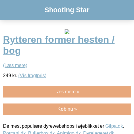
Shooting Star
Rytteren former hesten /
bog
(Læs mere)
249
kr.
(Vis fragtpris)
Læs mere »
Køb nu »
De mest populære dyrewebshops i øjeblikket er
Gilpa.dk
,
Porcani.dk
,
Bullerbox.dk
,
Animigo.dk
,
Dyrelageret.dk
,