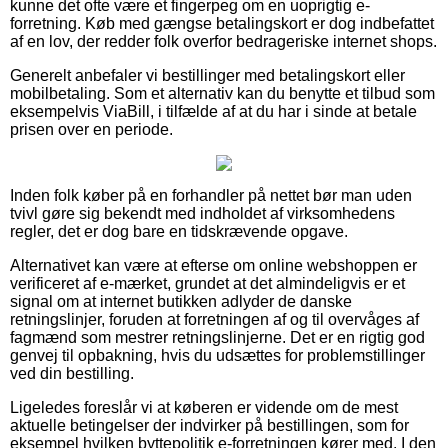
kunne det ofte være et fingerpeg om en uoprigtig e-
forretning. Køb med gængse betalingskort er dog indbefattet
af en lov, der redder folk overfor bedrageriske internet shops.
Generelt anbefaler vi bestillinger med betalingskort eller
mobilbetaling. Som et alternativ kan du benytte et tilbud som
eksempelvis ViaBill, i tilfælde af at du har i sinde at betale
prisen over en periode.
Inden folk køber på en forhandler på nettet bør man uden
tvivl gøre sig bekendt med indholdet af virksomhedens
regler, det er dog bare en tidskrævende opgave.
Alternativet kan være at efterse om online webshoppen er
verificeret af e-mærket, grundet at det almindeligvis er et
signal om at internet butikken adlyder de danske
retningslinjer, foruden at forretningen af og til overvåges af
fagmænd som mestrer retningslinjerne. Det er en rigtig god
genvej til opbakning, hvis du udsættes for problemstillinger
ved din bestilling.
Ligeledes foreslår vi at køberen er vidende om de mest
aktuelle betingelser der indvirker på bestillingen, som for
eksempel hvilken byttepolitik e-forretningen kører med. I den