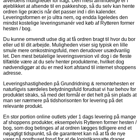
alverdens muligheder for fragt. Den mest almindelige er i
øjeblikket at afsende til en pakkeshop, så du selv kan hente
ordren lige præcis når det passer ind i din kalender.
Leveringsformen er jo ultra nem, og endda ligeledes den
mindst kostelige leveringsmanér ved køb af Rytteren former
hesten / bog.
Du kunne omvendt udse dig at få ordren bragt til hvor du bor
eller ud til dit arbejde. Muligheden viser sig typisk en lille
smule mere omkostningsfuld, men derudover usædvanlig
let. Den mest betalelige leveringsversion vil dog i de fleste
tilfælde være at du selv henter produkterne, hvilket dog
nødvendiggør at du er med kort afstand til internet shoppens
adresse.
Leveringshastigheden på Grundridning & remontehesten er
naturligvis særdeles betydningsfuld forudsat vi har behov for
produktet straks, så med det formål er det helt på sin plads at
man ser nærmere på tidshorisonten for levering på det
relevante produkt.
En stor portion online outlets yder 1 dags levering på mange
af shoppens produkter, eksempelvis Rytteren former hesten /
bog, som dog betinges af at ordren lægges tidligere end et
nøjagtigt tidspunkt, så de garanteret kan nå at få de nye
varer på posthuset forud for at de logistikansatte drager