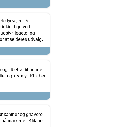
æledyrsejer. De
odukter lige ved
udstyr, legetøj og
 for at se deres udvalg.
og tilbehør til hunde,
ller og krybdyr. Klik her
or kaniner og gnavere
g på markedet. Klik her