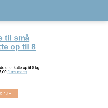
 til små
te op til 8
 eller katte op til 8 kg
75,00
(Læs mere)
b nu »