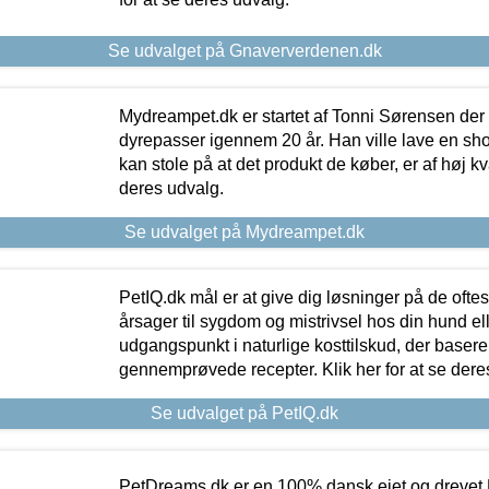
Se udvalget på Gnaververdenen.dk
Mydreampet.dk er startet af Tonni Sørensen der
dyrepasser igennem 20 år. Han ville lave en sh
kan stole på at det produkt de køber, er af høj kval
deres udvalg.
Se udvalget på Mydreampet.dk
PetIQ.dk mål er at give dig løsninger på de oft
årsager til sygdom og mistrivsel hos din hund el
udgangspunkt i naturlige kosttilskud, der basere
gennemprøvede recepter. Klik her for at se dere
Se udvalget på PetIQ.dk
PetDreams.dk er en 100% dansk ejet og drevet 