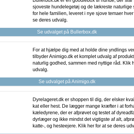
Bullerbox.dk er en goodiebox til hunde, der slår 
sjoveste hundelegetøj og de lækreste naturlige
for hele familien, leveret i nye sjove temaer hver
se deres udvalg.
Se udvalget på Bullerbox.dk
For at hjælpe dig med at holde dine yndlings v
tilbyder Animigo.dk et komplet udvalg af produkte
naturlig godhed, sammen med nyttige råd. Klik he
udvalg.
Se udvalget på Animigo.dk
Dyrelageret.dk er shoppen til dig, der elsker kvali
kat eller hest. De lægger mange kræfter i at forha
kæledyrene, der er afprøvet og testet af dyreadf
dyrlæger og ikke mindst det vigtigste af alt, afpr
katte-, og hesteejere. Klik her for at se deres udv