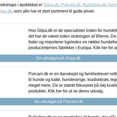
bshops i øjeblikket er
Gilpa.dk
,
Porcani.dk
,
Bullerbox.dk
,
Anim
nen.dk
, som alle har et stort sortiment til gode priser.
Hos Gilpa.dk er de specialister inden for hunde
det har de været siden slutningen af 90erne. De
foder og importerer ligeledes en række hundefo
producenternes fabrikker i Europa. Klik her for a
Se udvalget på Gilpa.dk
Porcani.dk er en danskejet og familiedrevet netb
til hunde og katte, hundesenge, kradsebræt, leg
meget mere. De er stærkt fokuseret på høj kvali
produkter. Klik her for at se deres udvalg.
Se udvalget på Porcani.dk