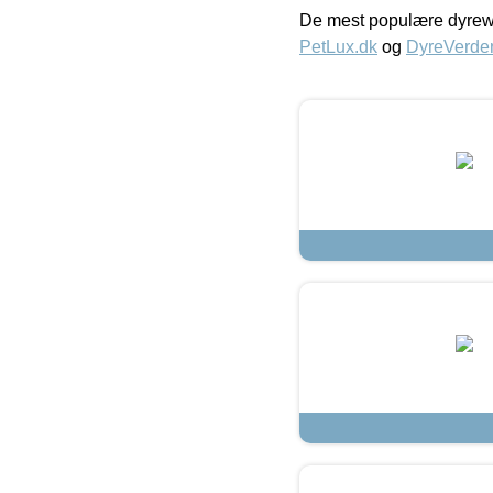
De mest populære dyrewe
PetLux.dk
og
DyreVerde