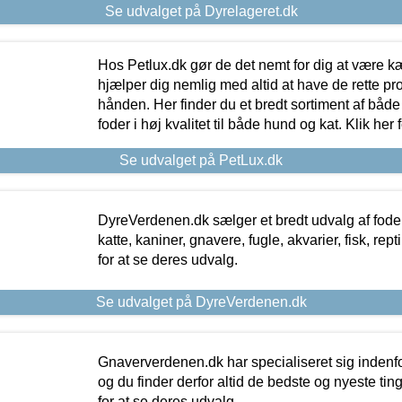
Se udvalget på Dyrelageret.dk
Hos Petlux.dk gør de det nemt for dig at være k
hjælper dig nemlig med altid at have de rette pr
hånden. Her finder du et bredt sortiment af både 
foder i høj kvalitet til både hund og kat. Klik her
Se udvalget på PetLux.dk
DyreVerdenen.dk sælger et bredt udvalg af foder 
katte, kaniner, gnavere, fugle, akvarier, fisk, repti
for at se deres udvalg.
Se udvalget på DyreVerdenen.dk
Gnaververdenen.dk har specialiseret sig indenf
og du finder derfor altid de bedste og nyeste tin
for at se deres udvalg.