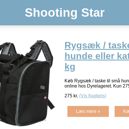
Shooting Star
Rygsæk / taske
hunde eller kat
kg
Køb Rygsæk / taske til små hunde
online hos Dyrelageret. Kun 2
275
kr.
(Vis fragtpris)
Læs mere »
Kø