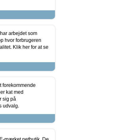
 har arbejdet som
op hvor forbrugeren
itet. Klik her for at se
est forekommende
ler kat med
r sig på
s udvalg.
E-mærket netbutik. De