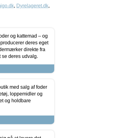
igo.dk
,
Dyrelageret.dk
,
foder og kattemad – og
 producerer deres eget
dermærker direkte fra
t se deres udvalg.
utik med salg af foder
etøj, loppemidler og
tet og holdbare