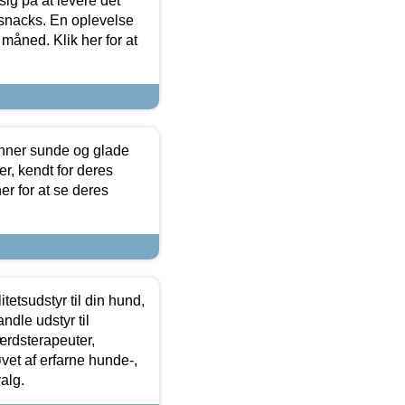
sig på at levere det
 snacks. En oplevelse
 måned. Klik her for at
enner sunde og glade
r, kendt for deres
r for at se deres
tetsudstyr til din hund,
ndle udstyr til
ærdsterapeuter,
øvet af erfarne hunde-,
alg.