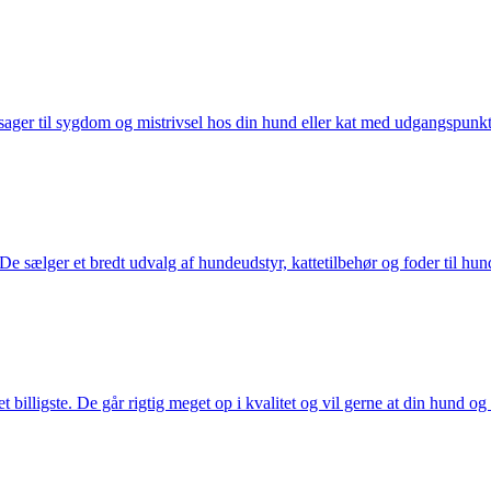
ager til sygdom og mistrivsel hos din hund eller kat med udgangspunkt 
sælger et bredt udvalg af hundeudstyr, kattetilbehør og foder til hund 
illigste. De går rigtig meget op i kvalitet og vil gerne at din hund og k