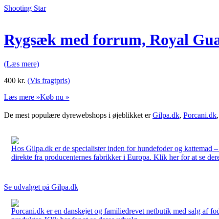
Shooting Star
Rygsæk med forrum, Royal Gu
(Læs mere)
400
kr.
(Vis fragtpris)
Læs mere »
Køb nu »
De mest populære dyrewebshops i øjeblikket er
Gilpa.dk
,
Porcani.dk
Hos Gilpa.dk er de specialister inden for hundefoder og kattemad –
direkte fra producenternes fabrikker i Europa. Klik her for at se der
Se udvalget på Gilpa.dk
Porcani.dk er en danskejet og familiedrevet netbutik med salg af fo