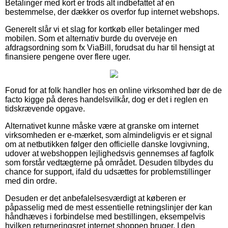
Betalinger med kort er trods alt indbefattet af en
bestemmelse, der dækker os overfor fup internet webshops.
Generelt slår vi et slag for kortkøb eller betalinger med
mobilen. Som et alternativ burde du overveje en
afdragsordning som fx ViaBill, forudsat du har til hensigt at
finansiere pengene over flere uger.
Forud for at folk handler hos en online virksomhed bør de de
facto kigge på deres handelsvilkår, dog er det i reglen en
tidskrævende opgave.
Alternativet kunne måske være at granske om internet
virksomheden er e-mærket, som almindeligvis er et signal
om at netbutikken følger den officielle danske lovgivning,
udover at webshoppen lejlighedsvis gennemses af fagfolk
som forstår vedtægterne på området. Desuden tilbydes du
chance for support, ifald du udsættes for problemstillinger
med din ordre.
Desuden er det anbefalelsesværdigt at køberen er
påpasselig med de mest essentielle retningslinjer der kan
håndhæves i forbindelse med bestillingen, eksempelvis
hvilken returneringsret internet shoppen bruger. I den