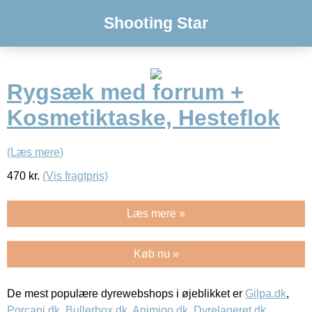
Shooting Star
Rygsæk med forrum +
Kosmetiktaske, Hesteflok
(Læs mere)
470
kr.
(Vis fragtpris)
Læs mere »
Køb nu »
De mest populære dyrewebshops i øjeblikket er
Gilpa.dk
,
Porcani.dk
,
Bullerbox.dk
,
Animigo.dk
,
Dyrelageret.dk
,