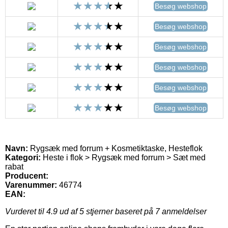
Besøg webshop
Besøg webshop
Besøg webshop
Besøg webshop
Besøg webshop
Besøg webshop
Navn:
Rygsæk med forrum + Kosmetiktaske, Hesteflok
Kategori:
Heste i flok > Rygsæk med forrum > Sæt med
rabat
Producent:
Varenummer:
46774
EAN:
Vurderet til
4.9
ud af 5 stjerner baseret på
7
anmeldelser