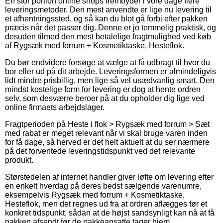
En stor portion online shops frembyder i vore dage flere
leveringsmetoder. Den mest anvendte er lige nu levering til
et afhentningssted, og så kan du blot gå forbi efter pakken
præcis når det passer dig. Denne er jo temmelig praktisk, og
desuden tilmed den mest betalelige fragtmulighed ved køb
af Rygsæk med forrum + Kosmetiktaske, Hesteflok.
Du bør endvidere forsøge at vælge at få udbragt til hvor du
bor eller ud på dit arbejde. Leveringsformen er almindeligvis
lidt mindre prisbillig, men lige så vel usædvanlig smart. Den
mindst kostelige form for levering er dog at hente ordren
selv, som desværre beroer på at du opholder dig lige ved
online firmaets arbejdslager.
Fragtperioden på Heste i flok > Rygsæk med forrum > Sæt
med rabat er meget relevant når vi skal bruge varen inden
for få dage, så herved er det helt aktuelt at du ser nærmere
på det forventede leveringstidspunkt ved det relevante
produkt.
Størstedelen af internet handler giver løfte om levering efter
en enkelt hverdag på deres bedst sælgende varenumre,
eksempelvis Rygsæk med forrum + Kosmetiktaske,
Hesteflok, men det regnes ud fra at ordren aflægges før et
konkret tidspunkt, sådan at de højst sandsynligt kan nå at få
pakken afsendt før de pakkeansatte tager hjem.