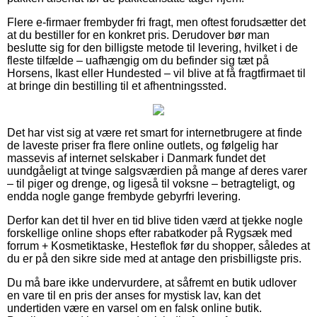
Flere e-firmaer frembyder fri fragt, men oftest forudsætter det
at du bestiller for en konkret pris. Derudover bør man
beslutte sig for den billigste metode til levering, hvilket i de
fleste tilfælde – uafhængig om du befinder sig tæt på
Horsens, Ikast eller Hundested – vil blive at få fragtfirmaet til
at bringe din bestilling til et afhentningssted.
Det har vist sig at være ret smart for internetbrugere at finde
de laveste priser fra flere online outlets, og følgelig har
massevis af internet selskaber i Danmark fundet det
uundgåeligt at tvinge salgsværdien på mange af deres varer
– til piger og drenge, og ligeså til voksne – betragteligt, og
endda nogle gange frembyde gebyrfri levering.
Derfor kan det til hver en tid blive tiden værd at tjekke nogle
forskellige online shops efter rabatkoder på Rygsæk med
forrum + Kosmetiktaske, Hesteflok før du shopper, således at
du er på den sikre side med at antage den prisbilligste pris.
Du må bare ikke undervurdere, at såfremt en butik udlover
en vare til en pris der anses for mystisk lav, kan det
undertiden være en varsel om en falsk online butik.