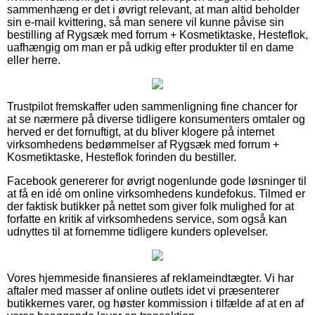
sammenhæng er det i øvrigt relevant, at man altid beholder
sin e-mail kvittering, så man senere vil kunne påvise sin
bestilling af Rygsæk med forrum + Kosmetiktaske, Hesteflok,
uafhængig om man er på udkig efter produkter til en dame
eller herre.
Trustpilot fremskaffer uden sammenligning fine chancer for
at se nærmere på diverse tidligere konsumenters omtaler og
herved er det fornuftigt, at du bliver klogere på internet
virksomhedens bedømmelser af Rygsæk med forrum +
Kosmetiktaske, Hesteflok forinden du bestiller.
Facebook genererer for øvrigt nogenlunde gode løsninger til
at få en idé om online virksomhedens kundefokus. Tilmed er
der faktisk butikker på nettet som giver folk mulighed for at
forfatte en kritik af virksomhedens service, som også kan
udnyttes til at fornemme tidligere kunders oplevelser.
Vores hjemmeside finansieres af reklameindtægter. Vi har
aftaler med masser af online outlets idet vi præsenterer
butikkernes varer, og høster kommission i tilfælde af at en af