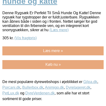
hunde og katte
Denne Rygsæk Er Perfekt Til Små Hunde Og Katte! Denne
rygsæk har rygstropper der er fuldt justerbare. Rygsækken
kan åbnes både i siden og i fronten. Nettet sørger for god
ventilation til din firbenede ven, og en integreret kort
snorrygsækken, sikrer at hu
(Læs mere)
305
kr.
(Vis fragtpris)
Læs mere »
Køb nu »
De mest populære dyrewebshops i øjeblikket er
Gilpa.dk
,
Porcani.dk
,
Bullerbox.dk
,
Animigo.dk
,
Dyrelageret.dk
,
PetLux.dk
og
DyreVerdenen.dk
, som alle har et stort
sortiment til gode priser.