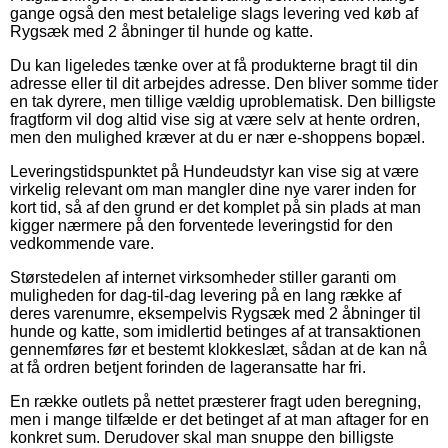
gange også den mest betalelige slags levering ved køb af
Rygsæk med 2 åbninger til hunde og katte.
Du kan ligeledes tænke over at få produkterne bragt til din
adresse eller til dit arbejdes adresse. Den bliver somme tider
en tak dyrere, men tillige vældig uproblematisk. Den billigste
fragtform vil dog altid vise sig at være selv at hente ordren,
men den mulighed kræver at du er nær e-shoppens bopæl.
Leveringstidspunktet på Hundeudstyr kan vise sig at være
virkelig relevant om man mangler dine nye varer inden for
kort tid, så af den grund er det komplet på sin plads at man
kigger nærmere på den forventede leveringstid for den
vedkommende vare.
Størstedelen af internet virksomheder stiller garanti om
muligheden for dag-til-dag levering på en lang række af
deres varenumre, eksempelvis Rygsæk med 2 åbninger til
hunde og katte, som imidlertid betinges af at transaktionen
gennemføres før et bestemt klokkeslæt, sådan at de kan nå
at få ordren betjent forinden de lageransatte har fri.
En række outlets på nettet præsterer fragt uden beregning,
men i mange tilfælde er det betinget af at man aftager for en
konkret sum. Derudover skal man snuppe den billigste