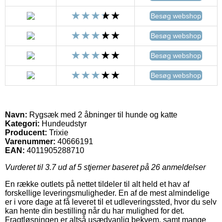
Besøg webshop
Besøg webshop
Besøg webshop
Besøg webshop
Navn:
Rygsæk med 2 åbninger til hunde og katte
Kategori:
Hundeudstyr
Producent:
Trixie
Varenummer:
40666191
EAN:
4011905288710
Vurderet til
3.7
ud af 5 stjerner baseret på
26
anmeldelser
En række outlets på nettet tildeler til alt held et hav af
forskellige leveringsmuligheder. En af de mest almindelige
er i vore dage at få leveret til et udleveringssted, hvor du selv
kan hente din bestilling når du har mulighed for det.
Fragtløsningen er altså usædvanlig bekvem, samt mange