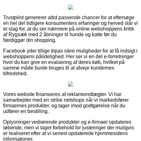
Trustpilot genererer altid passende chancer for at eftersøge
en hel del tidligere konsumenters erfaringer og herved slår vi
et slag for, at du ser nærmere på online webshoppens kritik
af Rygsæk med 2 åbninger til hunde og katte før du
færdiggør din shopping.
Facebook yder tillige tilpas sikre muligheder for at få indsigt i
webshoppens pålidelighed. Her ser vi en del e-forretninger
hvor du kan give en evaluering af deres køb, hvilket på
samme måde burde bruges til at afveje kundernes
tilfredshed.
Vores website finansieres af reklameindtægter. Vi har
samarbejder med en stribe netshops når vi markedsfører
firmaernes produkter, og tager imod godtgørelse når du
udfører en bestilling.
Oplysninger vedrørende produkter og e-firmaer opdateres
løbende, men vi tager forbehold for justeringer der muligvis
er realiseret efter at vi senest opdaterede hjemmesidens
informationer.