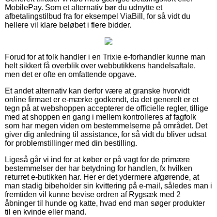
MobilePay. Som et alternativ bør du udnytte et
afbetalingstilbud fra for eksempel ViaBill, for så vidt du
hellere vil klare beløbet i flere bidder.
Forud for at folk handler i en Trixie e-forhandler kunne man
helt sikkert få overblik over webbutikkens handelsaftale,
men det er ofte en omfattende opgave.
Et andet alternativ kan derfor være at granske hvorvidt
online firmaet er e-mærke godkendt, da det generelt er et
tegn på at webshoppen accepterer de officielle regler, tillige
med at shoppen en gang i mellem kontrolleres af fagfolk
som har megen viden om bestemmelserne på området. Det
giver dig anledning til assistance, for så vidt du bliver udsat
for problemstillinger med din bestilling.
Ligeså går vi ind for at køber er på vagt for de primære
bestemmelser der har betydning for handlen, fx hvilken
returret e-butikken har. Her er det ydermere afgørende, at
man stadig bibeholder sin kvittering på e-mail, således man i
fremtiden vil kunne bevise ordren af Rygsæk med 2
åbninger til hunde og katte, hvad end man søger produkter
til en kvinde eller mand.