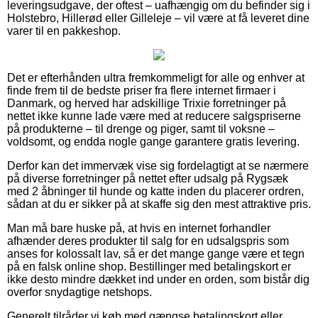
leveringsudgave, der oftest – uafhængig om du befinder sig i
Holstebro, Hillerød eller Gilleleje – vil være at få leveret dine
varer til en pakkeshop.
Det er efterhånden ultra fremkommeligt for alle og enhver at
finde frem til de bedste priser fra flere internet firmaer i
Danmark, og herved har adskillige Trixie forretninger på
nettet ikke kunne lade være med at reducere salgspriserne
på produkterne – til drenge og piger, samt til voksne –
voldsomt, og endda nogle gange garantere gratis levering.
Derfor kan det immervæk vise sig fordelagtigt at se nærmere
på diverse forretninger på nettet efter udsalg på Rygsæk
med 2 åbninger til hunde og katte inden du placerer ordren,
sådan at du er sikker på at skaffe sig den mest attraktive pris.
Man må bare huske på, at hvis en internet forhandler
afhænder deres produkter til salg for en udsalgspris som
anses for kolossalt lav, så er det mange gange være et tegn
på en falsk online shop. Bestillinger med betalingskort er
ikke desto mindre dækket ind under en orden, som bistår dig
overfor snydagtige netshops.
Generelt tilråder vi køb med gængse betalingskort eller