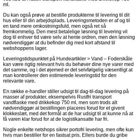
ml.
Du kan også prøve at bestille produkterne til levering til dit
hus eller til din arbejdsplads. Leveringsmetoden er af og til
en tand mere omkostningsfuld, men også ret så
fremkommelig. Den mest betalelige løsning til levering vil
dog til enhver tid være selv at hente ordren, men den løsning
nødvendiggør at du befinder dig med kort afstand til
webshoppens lager.
Leveringstidspunktet på Hundeartikler > Vand – Foderskåle
kan være rigtig relevant hvis du behøver dine nye varer med
det samme, og i det øjemed er det selvfølgelig væsentligt at
man kontrollerer den estimerede leveringstid for den
relevante vare.
En række e-handler stiller udsigt til dag-til-dag levering på
masser af produkter, eksempelvis Rustfri transport
vandflaske med drikkekop 750 ml, men som trods alt
nødvendiggør at bestillingen placeres forud for et givent
klokkeslæt, med det formål at de har udsigt til at kunne nå at
få varen klar forud for at de logistikansatte har fri.
Nogle enkelte netshops sikrer portofri levering, men ofte kun
hvis man bestiller for en fastsat pris. Ellers burde du gribe