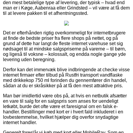
den mest betalelige type af levering, der typisk – hvad end
man er i Køge, Aabenraa eller Grindsted – vil være at få dem
til at levere pakken til et afhentningssted.
Det er efterhånden rigtig overkommeligt for internetbrugere
at finde de bedste priser fra flere shops på nettet, og på
grund af dette har langt de fleste internet varehuse set sig
nødsaget til at mindske salgspriserne på varerne – til børn,
og ligeså til voksne – kolossalt, og endda nogle gange yde
levering uden beregning.
Derfor kan det immervæk blive indbringende at checke visse
internet firmaer efter tilbud på Rustfri transport vandflaske
med drikkekop 750 ml forinden du gennemfører din handel,
sådan at du er skråsikker på at få den mest attraktive pris.
Man bør imidlertid være obs på, at hvis en netbutik afsætter
en vare til salg for en salgspris som anses for uendeligt
letkøbt, burde det ofte være et faresignal om en falsk e-
handler. Bestillinger med kort er i hvert fald inkluderet i en
lovbestemmelse, hvilket hjælper dig overfor snydagtige
internet handler.
Generelt foreslår vi køb med kort eller MobilePay. Som en