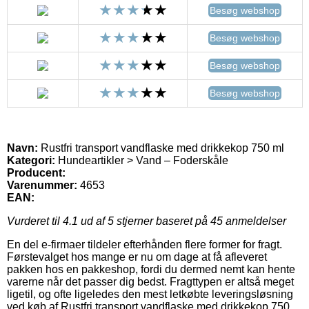
Besøg webshop
Besøg webshop
Besøg webshop
Besøg webshop
Navn:
Rustfri transport vandflaske med drikkekop 750 ml
Kategori:
Hundeartikler > Vand – Foderskåle
Producent:
Varenummer:
4653
EAN:
Vurderet til
4.1
ud af 5 stjerner baseret på
45
anmeldelser
En del e-firmaer tildeler efterhånden flere former for fragt.
Førstevalget hos mange er nu om dage at få afleveret
pakken hos en pakkeshop, fordi du dermed nemt kan hente
varerne når det passer dig bedst. Fragttypen er altså meget
ligetil, og ofte ligeledes den mest letkøbte leveringsløsning
ved køb af Rustfri transport vandflaske med drikkekop 750