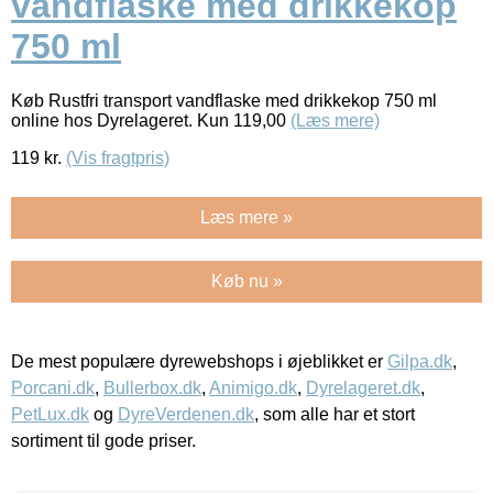
vandflaske med drikkekop
750 ml
Køb Rustfri transport vandflaske med drikkekop 750 ml
online hos Dyrelageret. Kun 119,00
(Læs mere)
119
kr.
(Vis fragtpris)
Læs mere »
Køb nu »
De mest populære dyrewebshops i øjeblikket er
Gilpa.dk
,
Porcani.dk
,
Bullerbox.dk
,
Animigo.dk
,
Dyrelageret.dk
,
PetLux.dk
og
DyreVerdenen.dk
, som alle har et stort
sortiment til gode priser.