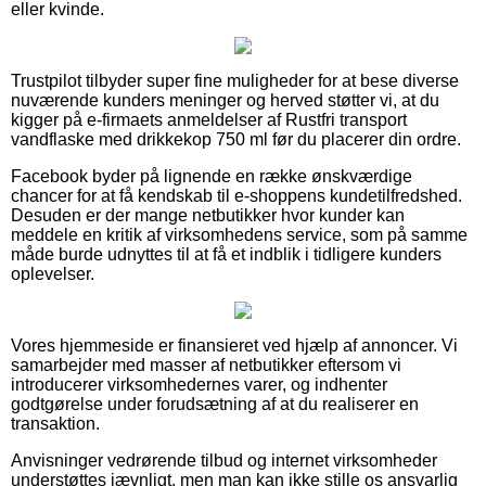
eller kvinde.
Trustpilot tilbyder super fine muligheder for at bese diverse
nuværende kunders meninger og herved støtter vi, at du
kigger på e-firmaets anmeldelser af Rustfri transport
vandflaske med drikkekop 750 ml før du placerer din ordre.
Facebook byder på lignende en række ønskværdige
chancer for at få kendskab til e-shoppens kundetilfredshed.
Desuden er der mange netbutikker hvor kunder kan
meddele en kritik af virksomhedens service, som på samme
måde burde udnyttes til at få et indblik i tidligere kunders
oplevelser.
Vores hjemmeside er finansieret ved hjælp af annoncer. Vi
samarbejder med masser af netbutikker eftersom vi
introducerer virksomhedernes varer, og indhenter
godtgørelse under forudsætning af at du realiserer en
transaktion.
Anvisninger vedrørende tilbud og internet virksomheder
understøttes jævnligt, men man kan ikke stille os ansvarlig