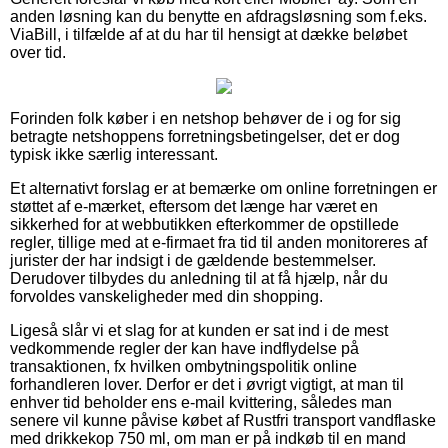
anden løsning kan du benytte en afdragsløsning som f.eks.
ViaBill, i tilfælde af at du har til hensigt at dække beløbet
over tid.
Forinden folk køber i en netshop behøver de i og for sig
betragte netshoppens forretningsbetingelser, det er dog
typisk ikke særlig interessant.
Et alternativt forslag er at bemærke om online forretningen er
støttet af e-mærket, eftersom det længe har været en
sikkerhed for at webbutikken efterkommer de opstillede
regler, tillige med at e-firmaet fra tid til anden monitoreres af
jurister der har indsigt i de gældende bestemmelser.
Derudover tilbydes du anledning til at få hjælp, når du
forvoldes vanskeligheder med din shopping.
Ligeså slår vi et slag for at kunden er sat ind i de mest
vedkommende regler der kan have indflydelse på
transaktionen, fx hvilken ombytningspolitik online
forhandleren lover. Derfor er det i øvrigt vigtigt, at man til
enhver tid beholder ens e-mail kvittering, således man
senere vil kunne påvise købet af Rustfri transport vandflaske
med drikkekop 750 ml, om man er på indkøb til en mand