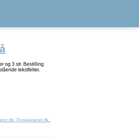
lå
 og 3 str. Bestilling
tående tekstfelter.
igo.dk
,
Dyrelageret.dk
,