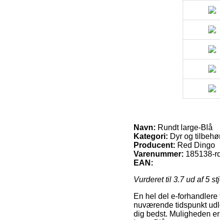
Navn:
Rundt large-Blå
Kategori:
Dyr og tilbehør 
Producent:
Red Dingo
Varenummer:
185138-r
EAN:
Vurderet til
3.7
ud af 5 st
En hel del e-forhandlere 
nuværende tidspunkt udle
dig bedst. Muligheden er 