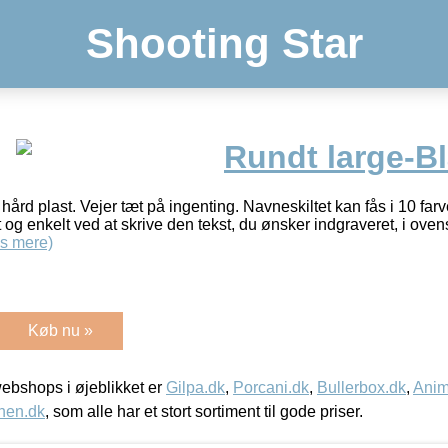
Shooting Star
Rundt large-B
ård plast. Vejer tæt på ingenting. Navneskiltet kan fås i 10 farver
og enkelt ved at skrive den tekst, du ønsker indgraveret, i ovens
s mere)
Køb nu »
bshops i øjeblikket er
Gilpa.dk
,
Porcani.dk
,
Bullerbox.dk
,
Anim
nen.dk
, som alle har et stort sortiment til gode priser.