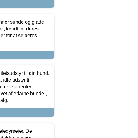
enner sunde og glade
r, kendt for deres
r for at se deres
tetsudstyr til din hund,
ndle udstyr til
ærdsterapeuter,
øvet af erfarne hunde-,
alg.
æledyrsejer. De
odukter lige ved