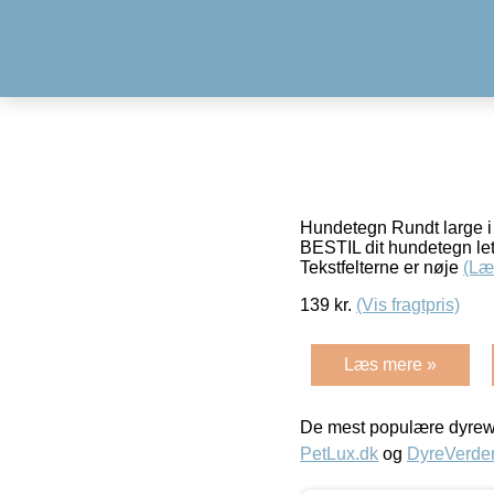
Hundetegn Rundt large i h
BESTIL dit hundetegn let 
Tekstfelterne er nøje
(Læ
139
kr.
(Vis fragtpris)
Læs mere »
De mest populære dyrewe
PetLux.dk
og
DyreVerde