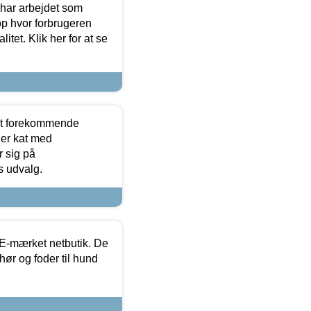
 har arbejdet som
op hvor forbrugeren
itet. Klik her for at se
est forekommende
ler kat med
r sig på
s udvalg.
E-mærket netbutik. De
hør og foder til hund