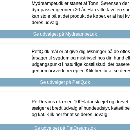
Mydreampet.dk er startet af Tonni Sørensen der
dyrepasser igennem 20 år. Han ville lave en sh
kan stole på at det produkt de køber, er af høj kval
deres udvalg.
Se udvalget på Mydreampet.dk
PetIQ.dk mål er at give dig løsninger på de oft
årsager til sygdom og mistrivsel hos din hund el
udgangspunkt i naturlige kosttilskud, der basere
gennemprøvede recepter. Klik her for at se dere
Se udvalget på PetIQ.dk
PetDreams.dk er en 100% dansk ejet og drevet 
sælger et bredt udvalg af hundeudstyr, kattetilbe
og kat. Klik her for at se deres udvalg.
Se udvalget på PetDreams.dk