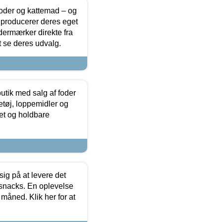
foder og kattemad – og
 producerer deres eget
dermærker direkte fra
t se deres udvalg.
utik med salg af foder
etøj, loppemidler og
tet og holdbare
sig på at levere det
 snacks. En oplevelse
 måned. Klik her for at