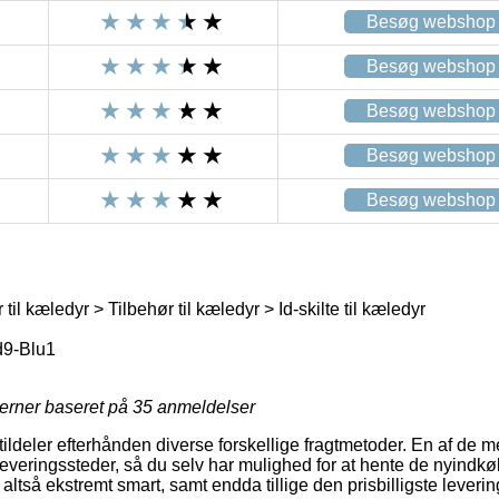
Besøg webshop
Besøg webshop
Besøg webshop
Besøg webshop
Besøg webshop
til kæledyr > Tilbehør til kæledyr > Id-skilte til kæledyr
d9-Blu1
jerner baseret på
35
anmeldelser
tildeler efterhånden diverse forskellige fragtmetoder. En af de 
veringssteder, så du selv har mulighed for at hente de nyindkø
altså ekstremt smart, samt endda tillige den prisbilligste lever