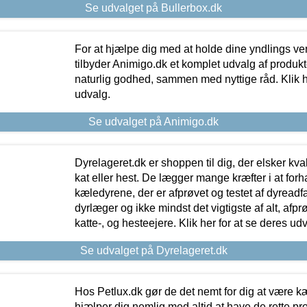
Se udvalget på Bullerbox.dk
For at hjælpe dig med at holde dine yndlings v
tilbyder Animigo.dk et komplet udvalg af produkte
naturlig godhed, sammen med nyttige råd. Klik he
udvalg.
Se udvalget på Animigo.dk
Dyrelageret.dk er shoppen til dig, der elsker kvali
kat eller hest. De lægger mange kræfter i at forha
kæledyrene, der er afprøvet og testet af dyreadf
dyrlæger og ikke mindst det vigtigste af alt, afpr
katte-, og hesteejere. Klik her for at se deres udv
Se udvalget på Dyrelageret.dk
Hos Petlux.dk gør de det nemt for dig at være k
hjælper dig nemlig med altid at have de rette pr