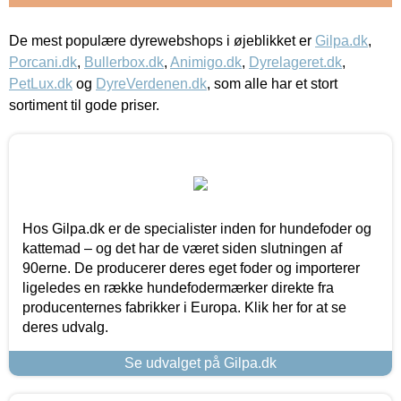
De mest populære dyrewebshops i øjeblikket er
Gilpa.dk
,
Porcani.dk
,
Bullerbox.dk
,
Animigo.dk
,
Dyrelageret.dk
,
PetLux.dk
og
DyreVerdenen.dk
, som alle har et stort
sortiment til gode priser.
Hos Gilpa.dk er de specialister inden for hundefoder og
kattemad – og det har de været siden slutningen af
90erne. De producerer deres eget foder og importerer
ligeledes en række hundefodermærker direkte fra
producenternes fabrikker i Europa. Klik her for at se
deres udvalg.
Se udvalget på Gilpa.dk