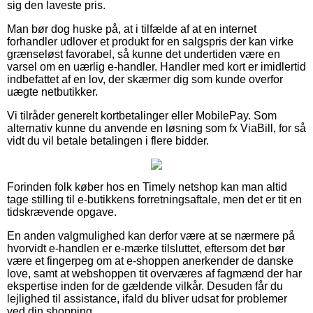
sig den laveste pris.
Man bør dog huske på, at i tilfælde af at en internet
forhandler udlover et produkt for en salgspris der kan virke
grænseløst favorabel, så kunne det undertiden være en
varsel om en uærlig e-handler. Handler med kort er imidlertid
indbefattet af en lov, der skærmer dig som kunde overfor
uægte netbutikker.
Vi tilråder generelt kortbetalinger eller MobilePay. Som
alternativ kunne du anvende en løsning som fx ViaBill, for så
vidt du vil betale betalingen i flere bidder.
Forinden folk køber hos en Timely netshop kan man altid
tage stilling til e-butikkens forretningsaftale, men det er tit en
tidskrævende opgave.
En anden valgmulighed kan derfor være at se nærmere på
hvorvidt e-handlen er e-mærke tilsluttet, eftersom det bør
være et fingerpeg om at e-shoppen anerkender de danske
love, samt at webshoppen tit overværes af fagmænd der har
ekspertise inden for de gældende vilkår. Desuden får du
lejlighed til assistance, ifald du bliver udsat for problemer
ved din shopping.