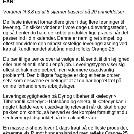
EAN:
Vurderet til
3.8
ud af 5 stjerner baseret på
20
anmeldelser
De fleste internet forhandlere giver i dag flere løsninger til
levering. En sikker vinder er i vore dage udleveringssteder,
og så henter du bare de købte produkter lige præcis når det
passer ind i din kalender. Denne er nemlig ret simpel, og
oftest endvidere den mindst kostelige leveringsløsning ved
køb af Rundt hundehalsbånd med refleks Orange-25.
Du bør tillige tænke over at vælge at få sendt til din lejlighed
eller hus eller til når du er på job. Leveringstypen viser sig
oftest et hak mere pebret, men ydermere usædvanlig
problemfri. Den billigste fragttype er dog at hente ordren
selv, som desværre er betinget af at du har bopæl tæt på
online forhandlerens arbejdslager.
Leveringsdygtigheden på Dyr og tilbehør til kæledyr >
Tilbehør til kæledyr > Halsbånd og seletøj til kæledyr kan i
nogle tilfælde være usædvanlig relevant når du skal bruge
pakken om kort tid, så herved er det komplet fornuftigt at du
ser leveringstidspunktet på den aktuelle vare.
En masse e-shops lover 1 dags fragt på de fleste produkter,
eksempelvis Rundt hundehalsbånd med refleks Orange-25,