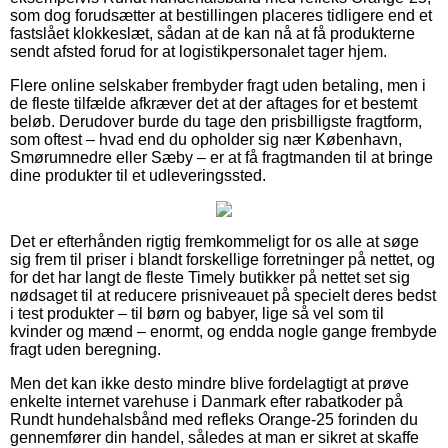
som dog forudsætter at bestillingen placeres tidligere end et
fastslået klokkeslæt, sådan at de kan nå at få produkterne
sendt afsted forud for at logistikpersonalet tager hjem.
Flere online selskaber frembyder fragt uden betaling, men i
de fleste tilfælde afkræver det at der aftages for et bestemt
beløb. Derudover burde du tage den prisbilligste fragtform,
som oftest – hvad end du opholder sig nær København,
Smørumnedre eller Sæby – er at få fragtmanden til at bringe
dine produkter til et udleveringssted.
Det er efterhånden rigtig fremkommeligt for os alle at søge
sig frem til priser i blandt forskellige forretninger på nettet, og
for det har langt de fleste Timely butikker på nettet set sig
nødsaget til at reducere prisniveauet på specielt deres bedst
i test produkter – til børn og babyer, lige så vel som til
kvinder og mænd – enormt, og endda nogle gange frembyde
fragt uden beregning.
Men det kan ikke desto mindre blive fordelagtigt at prøve
enkelte internet varehuse i Danmark efter rabatkoder på
Rundt hundehalsbånd med refleks Orange-25 forinden du
gennemfører din handel, således at man er sikret at skaffe