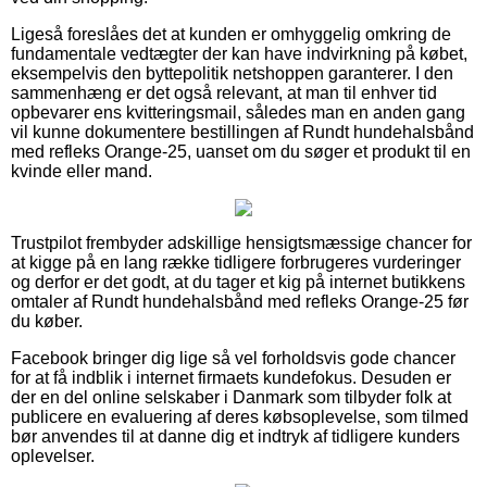
Ligeså foreslåes det at kunden er omhyggelig omkring de
fundamentale vedtægter der kan have indvirkning på købet,
eksempelvis den byttepolitik netshoppen garanterer. I den
sammenhæng er det også relevant, at man til enhver tid
opbevarer ens kvitteringsmail, således man en anden gang
vil kunne dokumentere bestillingen af Rundt hundehalsbånd
med refleks Orange-25, uanset om du søger et produkt til en
kvinde eller mand.
Trustpilot frembyder adskillige hensigtsmæssige chancer for
at kigge på en lang række tidligere forbrugeres vurderinger
og derfor er det godt, at du tager et kig på internet butikkens
omtaler af Rundt hundehalsbånd med refleks Orange-25 før
du køber.
Facebook bringer dig lige så vel forholdsvis gode chancer
for at få indblik i internet firmaets kundefokus. Desuden er
der en del online selskaber i Danmark som tilbyder folk at
publicere en evaluering af deres købsoplevelse, som tilmed
bør anvendes til at danne dig et indtryk af tidligere kunders
oplevelser.