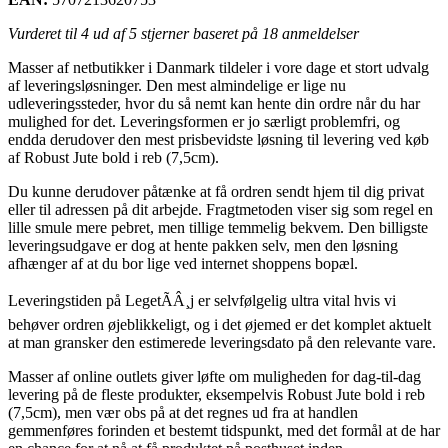
Vurderet til
4
ud af 5 stjerner baseret på
18
anmeldelser
Masser af netbutikker i Danmark tildeler i vore dage et stort udvalg
af leveringsløsninger. Den mest almindelige er lige nu
udleveringssteder, hvor du så nemt kan hente din ordre når du har
mulighed for det. Leveringsformen er jo særligt problemfri, og
endda derudover den mest prisbevidste løsning til levering ved køb
af Robust Jute bold i reb (7,5cm).
Du kunne derudover påtænke at få ordren sendt hjem til dig privat
eller til adressen på dit arbejde. Fragtmetoden viser sig som regel en
lille smule mere pebret, men tillige temmelig bekvem. Den billigste
leveringsudgave er dog at hente pakken selv, men den løsning
afhænger af at du bor lige ved internet shoppens bopæl.
Leveringstiden på LegetÃÂ¸j er selvfølgelig ultra vital hvis vi
behøver ordren øjeblikkeligt, og i det øjemed er det komplet aktuelt
at man gransker den estimerede leveringsdato på den relevante vare.
Masser af online outlets giver løfte om muligheden for dag-til-dag
levering på de fleste produkter, eksempelvis Robust Jute bold i reb
(7,5cm), men vær obs på at det regnes ud fra at handlen
gemmenføres forinden et bestemt tidspunkt, med det formål at de har