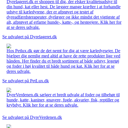
Dyrelageret.dk er shoppen til dig, der elsker kvalitetsudstyr til
din hund, kat eller hest. De lægger mange kræfter i at forhandle
udstyr til kæledyrene, der er afprøvet og testet af
dyreadfærdsterapeuter, dyrlæger og ikke mindst det vigtigste af
alt, afprøvet af erfarne hunde-, katte-, og hesteejere. Klik her for
at se deres udvalg.
Se udvalget på Dyrelageret.dk
Hos Petlux.dk gør de det nemt for dig at være kæledyrsejer. De
hjælper dig nemlig med altid at have de rette produkter lige ved
hånden. Her finder du et bredt sortiment af både udstyr, legetøj
og foder i høj kvalitet til både hund og kat. Klik her for at se
deres udvalg.
Se udvalget på PetLux.dk
DyreVerdenen.dk sælger et bredt udvalg af foder og tilbehør til
hunde, katte, kaniner, gnavere, fugle, akvarier, fisk, reptiller og
krybdyr. Klik her for at se deres udvalg.
Se udvalget på DyreVerdenen.dk