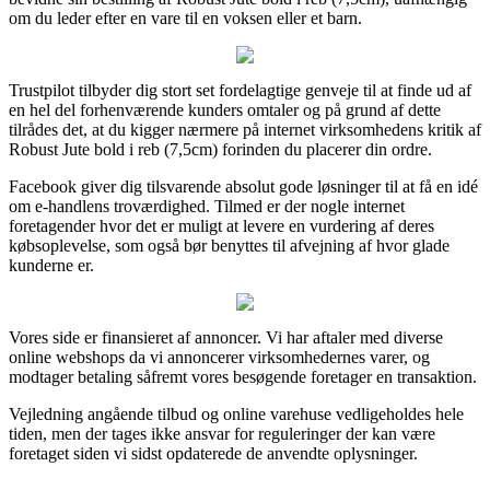
om du leder efter en vare til en voksen eller et barn.
Trustpilot tilbyder dig stort set fordelagtige genveje til at finde ud af
en hel del forhenværende kunders omtaler og på grund af dette
tilrådes det, at du kigger nærmere på internet virksomhedens kritik af
Robust Jute bold i reb (7,5cm) forinden du placerer din ordre.
Facebook giver dig tilsvarende absolut gode løsninger til at få en idé
om e-handlens troværdighed. Tilmed er der nogle internet
foretagender hvor det er muligt at levere en vurdering af deres
købsoplevelse, som også bør benyttes til afvejning af hvor glade
kunderne er.
Vores side er finansieret af annoncer. Vi har aftaler med diverse
online webshops da vi annoncerer virksomhedernes varer, og
modtager betaling såfremt vores besøgende foretager en transaktion.
Vejledning angående tilbud og online varehuse vedligeholdes hele
tiden, men der tages ikke ansvar for reguleringer der kan være
foretaget siden vi sidst opdaterede de anvendte oplysninger.