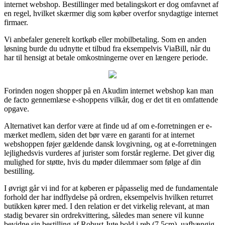
internet webshop. Bestillinger med betalingskort er dog omfavnet af
en regel, hvilket skærmer dig som køber overfor snydagtige internet
firmaer.
Vi anbefaler generelt kortkøb eller mobilbetaling. Som en anden
løsning burde du udnytte et tilbud fra eksempelvis ViaBill, når du
har til hensigt at betale omkostningerne over en længere periode.
Forinden nogen shopper på en Akudim internet webshop kan man
de facto gennemlæse e-shoppens vilkår, dog er det tit en omfattende
opgave.
Alternativet kan derfor være at finde ud af om e-forretningen er e-
mærket medlem, siden det bør være en garanti for at internet
webshoppen føjer gældende dansk lovgivning, og at e-forretningen
lejlighedsvis vurderes af jurister som forstår reglerne. Det giver dig
mulighed for støtte, hvis du møder dilemmaer som følge af din
bestilling.
I øvrigt går vi ind for at køberen er påpasselig med de fundamentale
forhold der har indflydelse på ordren, eksempelvis hvilken returret
butikken kører med. I den relation er det virkelig relevant, at man
stadig bevarer sin ordrekvittering, således man senere vil kunne
bevidne sin bestilling af Robust Jute bold i reb (7,5cm), uafhængig