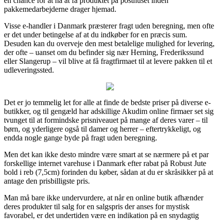
en chance for at nå at få produktet på posthuset inden
pakkemedarbejderne drager hjemad.
Visse e-handler i Danmark præsterer fragt uden beregning, men ofte
er det under betingelse af at du indkøber for en præcis sum.
Desuden kan du overveje den mest betalelige mulighed for levering,
der ofte – uanset om du befinder sig nær Herning, Frederikssund
eller Slangerup – vil blive at få fragtfirmaet til at levere pakken til et
udleveringssted.
Det er jo temmelig let for alle at finde de bedste priser på diverse e-
butikker, og til gengæld har adskillige Akudim online firmaer set sig
tvunget til at formindske prisniveauet på mange af deres varer – til
børn, og yderligere også til damer og herrer – eftertrykkeligt, og
endda nogle gange byde på fragt uden beregning.
Men det kan ikke desto mindre være smart at se nærmere på et par
forskellige internet varehuse i Danmark efter rabat på Robust Jute
bold i reb (7,5cm) forinden du køber, sådan at du er skråsikker på at
antage den prisbilligste pris.
Man må bare ikke undervurdere, at når en online butik afhænder
deres produkter til salg for en salgspris der anses for mystisk
favorabel, er det undertiden være en indikation på en snydagtig