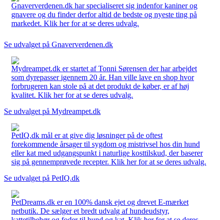
Gnaververdenen.dk har specialiseret sig indenfor kaniner og
gnavere og du finder derfor altid de bedste og nyeste ting på
markedet. Klik her for at se deres udvalg.
Se udvalget på Gnaververdenen.dk
Mydreampet.dk er startet af Tonni Sørensen der har arbejdet
som dyrepasser igennem 20 år. Han ville lave en shop hvor
forbrugeren kan stole på at det produkt de køber, er af høj
kvalitet. Klik her for at se deres udvalg.
Se udvalget på Mydreampet.dk
PetIQ.dk mål er at give dig løsninger på de oftest
forekommende årsager til sygdom og mistrivsel hos din hund
eller kat med udgangspunkt i naturlige kosttilskud, der baserer
sig på gennemprøvede recepter. Klik her for at se deres udvalg.
Se udvalget på PetIQ.dk
PetDreams.dk er en 100% dansk ejet og drevet E-mærket
netbutik. De sælger et bredt udvalg af hundeudstyr,
kattetilbehør og foder til hund og kat. Klik her for at se deres