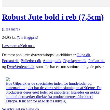
Robust Jute bold i reb (7,5cm)
(Læs mere)
24.95
kr.
(Vis fragtpris)
Læs mere »
Køb nu »
De mest populære dyrewebshops i øjeblikket er
Gilpa.dk
,
Porcani.dk
,
Bullerbox.dk
,
Animigo.dk
,
Dyrelageret.dk
,
PetLux.dk
og
DyreVerdenen.dk
, som alle har et stort sortiment til gode priser.
Hos Gilpa.dk er de specialister inden for hundefoder og
kattemad – og det har de været siden slutningen af 90erne. De
producerer deres eget foder og importerer ligeledes en række
hundefodermærker direkte fra producenternes fabrikker i
Europa. Klik her for at se deres udvalg.
Se udvalget på Gilpa.dk