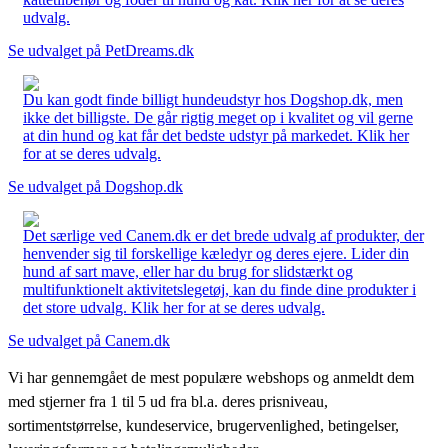
udvalg.
Se udvalget på PetDreams.dk
Du kan godt finde billigt hundeudstyr hos Dogshop.dk, men
ikke det billigste. De går rigtig meget op i kvalitet og vil gerne
at din hund og kat får det bedste udstyr på markedet. Klik her
for at se deres udvalg.
Se udvalget på Dogshop.dk
Det særlige ved Canem.dk er det brede udvalg af produkter, der
henvender sig til forskellige kæledyr og deres ejere. Lider din
hund af sart mave, eller har du brug for slidstærkt og
multifunktionelt aktivitetslegetøj, kan du finde dine produkter i
det store udvalg. Klik her for at se deres udvalg.
Se udvalget på Canem.dk
Vi har gennemgået de mest populære webshops og anmeldt dem
med stjerner fra 1 til 5 ud fra bl.a. deres prisniveau,
sortimentstørrelse, kundeservice, brugervenlighed, betingelser,