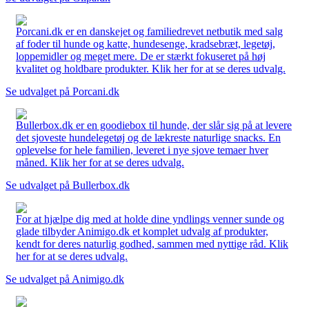
Porcani.dk er en danskejet og familiedrevet netbutik med salg
af foder til hunde og katte, hundesenge, kradsebræt, legetøj,
loppemidler og meget mere. De er stærkt fokuseret på høj
kvalitet og holdbare produkter. Klik her for at se deres udvalg.
Se udvalget på Porcani.dk
Bullerbox.dk er en goodiebox til hunde, der slår sig på at levere
det sjoveste hundelegetøj og de lækreste naturlige snacks. En
oplevelse for hele familien, leveret i nye sjove temaer hver
måned. Klik her for at se deres udvalg.
Se udvalget på Bullerbox.dk
For at hjælpe dig med at holde dine yndlings venner sunde og
glade tilbyder Animigo.dk et komplet udvalg af produkter,
kendt for deres naturlig godhed, sammen med nyttige råd. Klik
her for at se deres udvalg.
Se udvalget på Animigo.dk