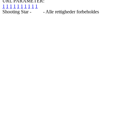
URL PARAMETER:
1
1
1
1
1
1
1
1
1
1
Shooting Star -
Blog
- Alle rettigheder forbeholdes