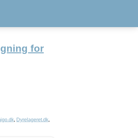
gning for
igo.dk
,
Dyrelageret.dk
,