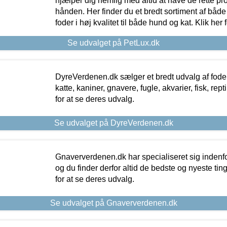
hjælper dig nemlig med altid at have de rette pr
hånden. Her finder du et bredt sortiment af både 
foder i høj kvalitet til både hund og kat. Klik her
Se udvalget på PetLux.dk
DyreVerdenen.dk sælger et bredt udvalg af foder 
katte, kaniner, gnavere, fugle, akvarier, fisk, repti
for at se deres udvalg.
Se udvalget på DyreVerdenen.dk
Gnaververdenen.dk har specialiseret sig indenf
og du finder derfor altid de bedste og nyeste tin
for at se deres udvalg.
Se udvalget på Gnaververdenen.dk