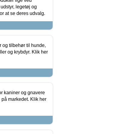
odukter lige ved
udstyr, legetøj og
 for at se deres udvalg.
og tilbehør til hunde,
ller og krybdyr. Klik her
or kaniner og gnavere
g på markedet. Klik her