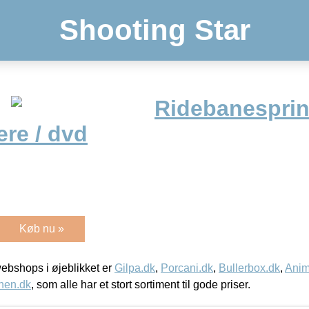
Shooting Star
Ridebanesprin
ere / dvd
Køb nu »
bshops i øjeblikket er
Gilpa.dk
,
Porcani.dk
,
Bullerbox.dk
,
Anim
nen.dk
, som alle har et stort sortiment til gode priser.