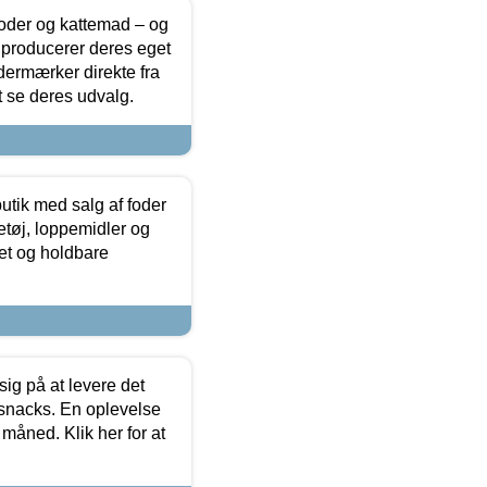
foder og kattemad – og
 producerer deres eget
dermærker direkte fra
t se deres udvalg.
utik med salg af foder
etøj, loppemidler og
tet og holdbare
sig på at levere det
 snacks. En oplevelse
 måned. Klik her for at