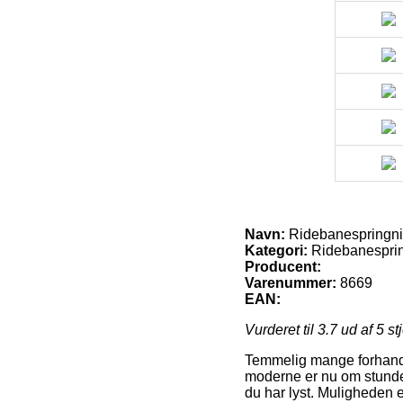
Navn:
Ridebanespringning
Kategori:
Ridebanespri
Producent:
Varenummer:
8669
EAN:
Vurderet til
3.7
ud af 5 st
Temmelig mange forhandle
moderne er nu om stunder 
du har lyst. Muligheden er