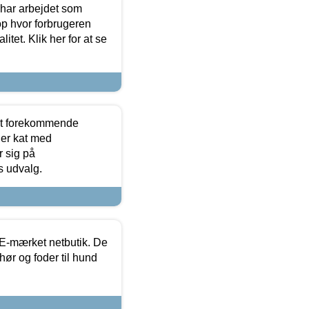
 har arbejdet som
op hvor forbrugeren
itet. Klik her for at se
est forekommende
ler kat med
r sig på
s udvalg.
E-mærket netbutik. De
hør og foder til hund