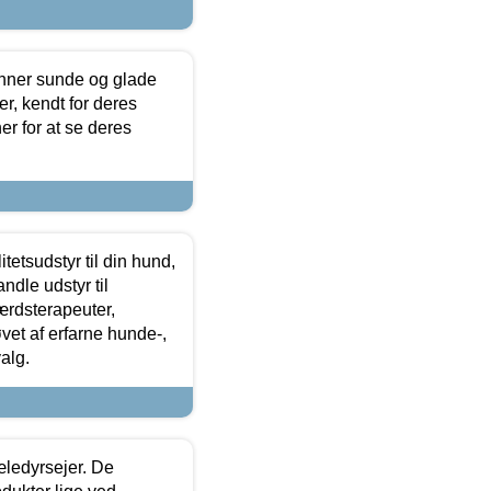
enner sunde og glade
r, kendt for deres
r for at se deres
tetsudstyr til din hund,
ndle udstyr til
ærdsterapeuter,
øvet af erfarne hunde-,
alg.
æledyrsejer. De