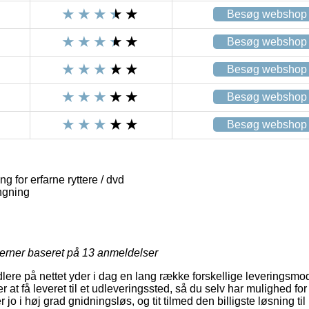
Besøg webshop
Besøg webshop
Besøg webshop
Besøg webshop
Besøg webshop
 for erfarne ryttere / dvd
ngning
jerner baseret på
13
anmeldelser
re på nettet yder i dag en lang række forskellige leveringsmo
at få leveret til et udleveringssted, så du selv har mulighed for
 jo i høj grad gnidningsløs, og tit tilmed den billigste løsning ti