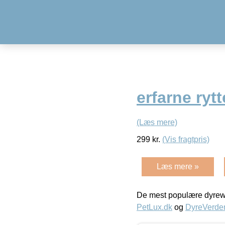
erfarne rytt
(Læs mere)
299
kr.
(Vis fragtpris)
Læs mere »
De mest populære dyrewe
PetLux.dk
og
DyreVerde