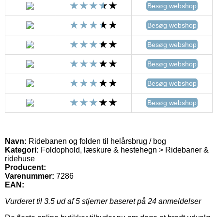
Besøg webshop
Besøg webshop
Besøg webshop
Besøg webshop
Besøg webshop
Besøg webshop
Navn:
Ridebanen og folden til helårsbrug / bog
Kategori:
Foldophold, læskure & hestehegn > Ridebaner &
ridehuse
Producent:
Varenummer:
7286
EAN:
Vurderet til
3.5
ud af 5 stjerner baseret på
24
anmeldelser