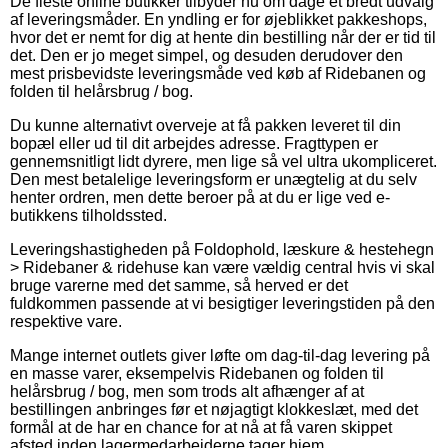
De fleste online butikker tilbyder nu om dage et bredt udvalg
af leveringsmåder. En yndling er for øjeblikket pakkeshops,
hvor det er nemt for dig at hente din bestilling når der er tid til
det. Den er jo meget simpel, og desuden derudover den
mest prisbevidste leveringsmåde ved køb af Ridebanen og
folden til helårsbrug / bog.
Du kunne alternativt overveje at få pakken leveret til din
bopæl eller ud til dit arbejdes adresse. Fragttypen er
gennemsnitligt lidt dyrere, men lige så vel ultra ukompliceret.
Den mest betalelige leveringsform er unægtelig at du selv
henter ordren, men dette beroer på at du er lige ved e-
butikkens tilholdssted.
Leveringshastigheden på Foldophold, læskure & hestehegn
> Ridebaner & ridehuse kan være vældig central hvis vi skal
bruge varerne med det samme, så herved er det
fuldkommen passende at vi besigtiger leveringstiden på den
respektive vare.
Mange internet outlets giver løfte om dag-til-dag levering på
en masse varer, eksempelvis Ridebanen og folden til
helårsbrug / bog, men som trods alt afhænger af at
bestillingen anbringes før et nøjagtigt klokkeslæt, med det
formål at de har en chance for at nå at få varen skippet
afsted inden lagermedarbejderne tager hjem.