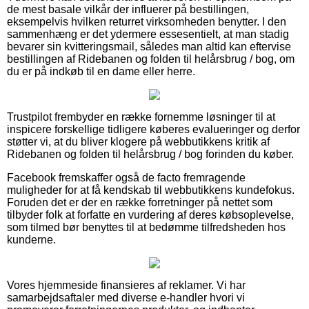
de mest basale vilkår der influerer på bestillingen,
eksempelvis hvilken returret virksomheden benytter. I den
sammenhæng er det ydermere essesentielt, at man stadig
bevarer sin kvitteringsmail, således man altid kan eftervise
bestillingen af Ridebanen og folden til helårsbrug / bog, om
du er på indkøb til en dame eller herre.
Trustpilot frembyder en række fornemme løsninger til at
inspicere forskellige tidligere køberes evalueringer og derfor
støtter vi, at du bliver klogere på webbutikkens kritik af
Ridebanen og folden til helårsbrug / bog forinden du køber.
Facebook fremskaffer også de facto fremragende
muligheder for at få kendskab til webbutikkens kundefokus.
Foruden det er der en række forretninger på nettet som
tilbyder folk at forfatte en vurdering af deres købsoplevelse,
som tilmed bør benyttes til at bedømme tilfredsheden hos
kunderne.
Vores hjemmeside finansieres af reklamer. Vi har
samarbejdsaftaler med diverse e-handler hvori vi