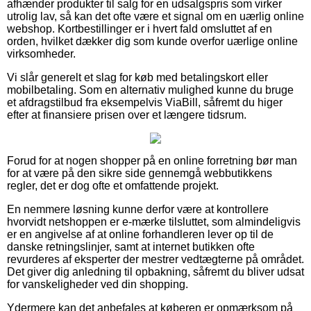
afhænder produkter til salg for en udsalgspris som virker
utrolig lav, så kan det ofte være et signal om en uærlig online
webshop. Kortbestillinger er i hvert fald omsluttet af en
orden, hvilket dækker dig som kunde overfor uærlige online
virksomheder.
Vi slår generelt et slag for køb med betalingskort eller
mobilbetaling. Som en alternativ mulighed kunne du bruge
et afdragstilbud fra eksempelvis ViaBill, såfremt du higer
efter at finansiere prisen over et længere tidsrum.
Forud for at nogen shopper på en online forretning bør man
for at være på den sikre side gennemgå webbutikkens
regler, det er dog ofte et omfattende projekt.
En nemmere løsning kunne derfor være at kontrollere
hvorvidt netshoppen er e-mærke tilsluttet, som almindeligvis
er en angivelse af at online forhandleren lever op til de
danske retningslinjer, samt at internet butikken ofte
revurderes af eksperter der mestrer vedtægterne på området.
Det giver dig anledning til opbakning, såfremt du bliver udsat
for vanskeligheder ved din shopping.
Ydermere kan det anbefales at køberen er opmærksom på