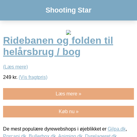
Shooting Star
Ridebanen og folden til
helårsbrug / bog
(Læs mere)
249
kr.
(Vis fragtpris)
Læs mere »
Køb nu »
De mest populære dyrewebshops i øjeblikket er
Gilpa.dk
,
Porcani.dk
,
Bullerbox.dk
,
Animigo.dk
,
Dyrelageret.dk
,