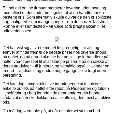
En hel del online firmaer præsterer levering uden betaling,
men oftest er det under betingelse af at du handler for en
bestemt pris. Som alternativ skulle du vælge den prisbilligste
fragtmulighed, som mange gange – om du er nær Taastrup,
Rønne eller Hundested – vil være at få bragt pakken til et
udleveringssted.
Det har vist sig at være meget let gængeligt for alle og
enhver at finde frem til de bedste priser hos diverse shops
på nettet, og på grund af dette har adskillige forhandlere på
nettet været presset til at at stampe priserne på en række af
deres produkter – til juniorer, og samtidig også til kvinder og
mænd – voldsomt, og endda nogle gange sikre fragt uden
beregning.
Det kan dog immervæk blive indbringende at inspicere
enkelte outlets på nettet efter rabat på Ridebanen og folden
til helårsbrug / bog forinden du gennemfører din handel,
sådan at du er skudsikker på at skaffe sig den mest attraktive
pris.
Du må dog være obs på, at når en internet virksomhed