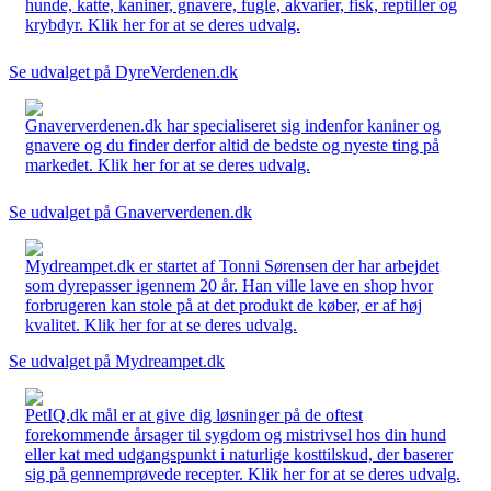
hunde, katte, kaniner, gnavere, fugle, akvarier, fisk, reptiller og
krybdyr. Klik her for at se deres udvalg.
Se udvalget på DyreVerdenen.dk
Gnaververdenen.dk har specialiseret sig indenfor kaniner og
gnavere og du finder derfor altid de bedste og nyeste ting på
markedet. Klik her for at se deres udvalg.
Se udvalget på Gnaververdenen.dk
Mydreampet.dk er startet af Tonni Sørensen der har arbejdet
som dyrepasser igennem 20 år. Han ville lave en shop hvor
forbrugeren kan stole på at det produkt de køber, er af høj
kvalitet. Klik her for at se deres udvalg.
Se udvalget på Mydreampet.dk
PetIQ.dk mål er at give dig løsninger på de oftest
forekommende årsager til sygdom og mistrivsel hos din hund
eller kat med udgangspunkt i naturlige kosttilskud, der baserer
sig på gennemprøvede recepter. Klik her for at se deres udvalg.