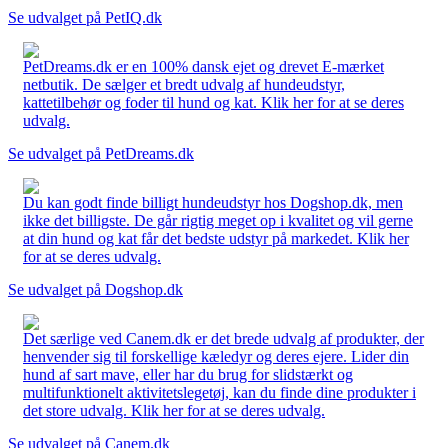
Se udvalget på PetIQ.dk
PetDreams.dk er en 100% dansk ejet og drevet E-mærket
netbutik. De sælger et bredt udvalg af hundeudstyr,
kattetilbehør og foder til hund og kat. Klik her for at se deres
udvalg.
Se udvalget på PetDreams.dk
Du kan godt finde billigt hundeudstyr hos Dogshop.dk, men
ikke det billigste. De går rigtig meget op i kvalitet og vil gerne
at din hund og kat får det bedste udstyr på markedet. Klik her
for at se deres udvalg.
Se udvalget på Dogshop.dk
Det særlige ved Canem.dk er det brede udvalg af produkter, der
henvender sig til forskellige kæledyr og deres ejere. Lider din
hund af sart mave, eller har du brug for slidstærkt og
multifunktionelt aktivitetslegetøj, kan du finde dine produkter i
det store udvalg. Klik her for at se deres udvalg.
Se udvalget på Canem.dk