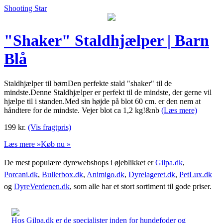
Shooting Star
"Shaker" Staldhjælper | Barn
Blå
Staldhjælper til børnDen perfekte stald "shaker" til de
mindste.Denne Staldhjælper er perfekt til de mindste, der gerne vil
hjælpe til i standen.Med sin højde på blot 60 cm. er den nem at
håndtere for de mindste. Vejer blot ca 1,2 kg!&nb
(Læs mere)
199
kr.
(Vis fragtpris)
Læs mere »
Køb nu »
De mest populære dyrewebshops i øjeblikket er
Gilpa.dk
,
Porcani.dk
,
Bullerbox.dk
,
Animigo.dk
,
Dyrelageret.dk
,
PetLux.dk
og
DyreVerdenen.dk
, som alle har et stort sortiment til gode priser.
Hos Gilpa.dk er de specialister inden for hundefoder og