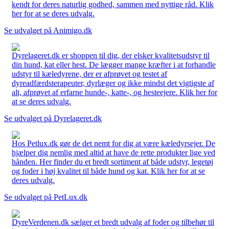
kendt for deres naturlig godhed, sammen med nyttige råd. Klik
her for at se deres udvalg.
Se udvalget på Animigo.dk
Dyrelageret.dk er shoppen til dig, der elsker kvalitetsudstyr til
din hund, kat eller hest. De lægger mange kræfter i at forhandle
udstyr til kæledyrene, der er afprøvet og testet af
dyreadfærdsterapeuter, dyrlæger og ikke mindst det vigtigste af
alt, afprøvet af erfarne hunde-, katte-, og hesteejere. Klik her for
at se deres udvalg.
Se udvalget på Dyrelageret.dk
Hos Petlux.dk gør de det nemt for dig at være kæledyrsejer. De
hjælper dig nemlig med altid at have de rette produkter lige ved
hånden. Her finder du et bredt sortiment af både udstyr, legetøj
og foder i høj kvalitet til både hund og kat. Klik her for at se
deres udvalg.
Se udvalget på PetLux.dk
DyreVerdenen.dk sælger et bredt udvalg af foder og tilbehør til