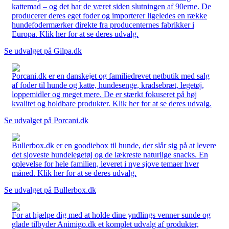
kattemad – og det har de været siden slutningen af 90erne. De
producerer deres eget foder og importerer ligeledes en række
hundefodermærker direkte fra producenternes fabrikker i
Europa. Klik her for at se deres udvalg.
Se udvalget på Gilpa.dk
Porcani.dk er en danskejet og familiedrevet netbutik med salg
af foder til hunde og katte, hundesenge, kradsebræt, legetøj,
loppemidler og meget mere. De er stærkt fokuseret på høj
kvalitet og holdbare produkter. Klik her for at se deres udvalg.
Se udvalget på Porcani.dk
Bullerbox.dk er en goodiebox til hunde, der slår sig på at levere
det sjoveste hundelegetøj og de lækreste naturlige snacks. En
oplevelse for hele familien, leveret i nye sjove temaer hver
måned. Klik her for at se deres udvalg.
Se udvalget på Bullerbox.dk
For at hjælpe dig med at holde dine yndlings venner sunde og
glade tilbyder Animigo.dk et komplet udvalg af produkter,