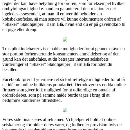
regler der kan have betydning for ordren, som for eksempel hvilken
ombytningsrettighed e-handlen garanterer. I den relation er det
ligeledes essesentielt, at man til enhver tid beholder sin
købsbekræftelse, så man senere vil kunne dokumentere ordren af
"Shaker" Staldhjælper | Barn Blå, hvad end du er på gaveindkøb til
en pige eller dreng.
Trustpilot indebærer visse habile muligheder for at gennemstøve en
stor portion forhenværende konsumenters anmeldelser og af den
grund kan det anbefales, at du betragter internet selskabets
vurderinger af "Shaker" Staldhjælper | Barn Blå forinden du
bestiller.
Facebook fører til ydermere ret så fortræffelige muligheder for at få
en idé om online butikkens popularitet. Derudover ses endda online
firmaer som giver folk mulighed for at udfærdige en omtale af
ordreforløbet, som på samme måde burde tages i brug til at
bedømme kundernes tilfredshed.
Vores side finansieres af reklamer. Vi hjælper et hold af online
selskaber og formidler deres varer, og indhenter provision hvis de
besøgende vi sender videre gennemfører en transaktion.