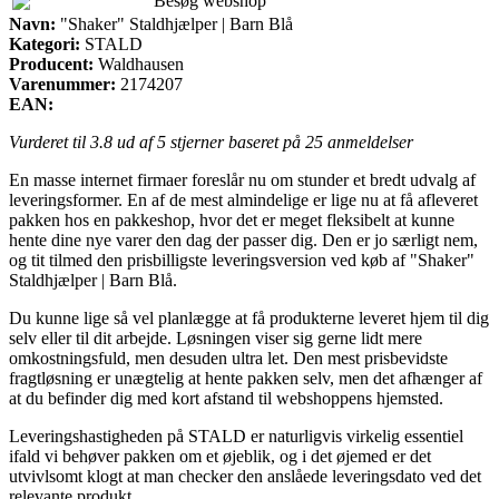
Besøg webshop
Navn:
"Shaker" Staldhjælper | Barn Blå
Kategori:
STALD
Producent:
Waldhausen
Varenummer:
2174207
EAN:
Vurderet til
3.8
ud af 5 stjerner baseret på
25
anmeldelser
En masse internet firmaer foreslår nu om stunder et bredt udvalg af
leveringsformer. En af de mest almindelige er lige nu at få afleveret
pakken hos en pakkeshop, hvor det er meget fleksibelt at kunne
hente dine nye varer den dag der passer dig. Den er jo særligt nem,
og tit tilmed den prisbilligste leveringsversion ved køb af "Shaker"
Staldhjælper | Barn Blå.
Du kunne lige så vel planlægge at få produkterne leveret hjem til dig
selv eller til dit arbejde. Løsningen viser sig gerne lidt mere
omkostningsfuld, men desuden ultra let. Den mest prisbevidste
fragtløsning er unægtelig at hente pakken selv, men det afhænger af
at du befinder dig med kort afstand til webshoppens hjemsted.
Leveringshastigheden på STALD er naturligvis virkelig essentiel
ifald vi behøver pakken om et øjeblik, og i det øjemed er det
utvivlsomt klogt at man checker den anslåede leveringsdato ved det
relevante produkt.