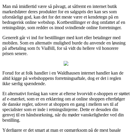
Man må imidlertid være så påvagt, at såfremt en internet butik
markedsfører deres produkter for en salgspris der kan ses som
uforståeligt god, kan det for det meste være et kendetegn på en
bedragerisk online webshop. Kortbestillinger er dog omfattet af en
retningslinje, som redder os imod svindlende online forretninger.
Generelt går vi ind for bestillinger med kort eller betalinger med
mobilen. Som en alternativ mulighed burde du anvende en løsning
på afbetaling som fx ViaBill, for så vidt du hellere vil honorere
prisen senere.
Forud for at folk handler i en Waldhausen internet handler kan de
altid kigge på webshoppens forretningsaftale, dog er det i reglen
ikke særlig spændende.
Et alternativt forslag kan være at efterse hvorvidt e-shoppen er støttet
af e-mærket, som er en erklæring om at online shoppen efterfølger
de danske regler, udover at shoppen en gang i mellem ses til af
specialister som er inde i retningslinjerne. Dette er desuden din
genvej til en håndsrækning, når du møder vanskeligheder ved din
bestilling.
Yderligere er det smart at man er opmærksom på de mest basale