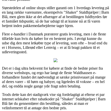
Størstedelen af online shops stiller garanti om 1 hverdags levering på
en lang række varenumre, eksempelvis "Shaker" Staldhjælper | Barn
Blå, men glem ikke at det afhænger af at bestillingen fuldbyrdes før
et fastslået tidspunkt, så de har udsigt til at kunne nå at få varen
betjent inden pakkemedarbejderne tager hjem.
Flere e-handler i Danmark præsterer gratis levering, men i de fleste
tilfælde kun hvis du køber for en bestemt pris. I øvrigt kunne du
udse dig den mest letkøbte type af levering, som ofte – hvad end du
er i Horsens, Lillerød eller Lemvig – er at få bragt pakken til et
udleveringssted.
Det er i dag ultra bekvemt for købere at finde de bedste priser fra
diverse webshops, og ergo har langt de fleste Waldhausen e-
forhandlere fundet det nødvendigt at sænke prisniveauet på mange
af deres varer – til børn og babyer, og ligeledes til voksne – en hel
del, og endda nogle gange yde fragt uden betaling.
Trods dette kan det stadigvæk vise sig fordelagtigt at efterse et par
internet selskaber efter rabatkoder på "Shaker" Staldhjælper | Barn
Blå før du gennemfører din bestilling, således at man er
velinformeret til at antage den bedste pris.