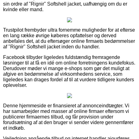
sin ordre af "Rignir" Softshell jacket, uafhængig om du er
kvinde eller mand.
Trustpilot frembyder ultra fornemme muligheder for at efterse
en lang række øvrige køberes opfattelser og derved
anbefales det, at du eftersøger online firmaets bedømmelser
af "Rignir" Softshell jacket inden du handler.
Facebook tilbyder ligeledes fuldstændig fremragende
løsninger til at få en idé om online forretningens kundefokus.
Derudover møder vi mange e-shops som gør det muligt at
afgive en bedømmelse af virksomhedens service, som
ligeledes kan drages fordel af til at vurdere tidligere kunders
oplevelser.
Denne hjemmeside er finansieret af annonceindtægter. Vi
har samarbejder med masser af online firmaer eftersom vi
publicerer firmaernes tilbud, og får provision under
forudsætning af at den bruger vi sender videre gennemfører
et indkøb.
Vejledning angående tilbud og internet handler ajourføres