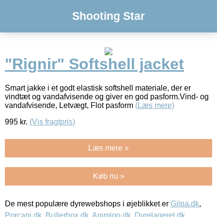
Shooting Star
"Rignir" Softshell jacket
Smart jakke i et godt elastisk softshell materiale, der er
vindtæt og vandafvisende og giver en god pasform.Vind- og
vandafvisende, Letvægt, Flot pasform
(Læs mere)
995
kr.
(Vis fragtpris)
Læs mere »
Køb nu »
De mest populære dyrewebshops i øjeblikket er
Gilpa.dk
,
Porcani.dk
,
Bullerbox.dk
,
Animigo.dk
,
Dyrelageret.dk
,