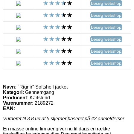
Besøg webshop
Besøg webshop
Besøg webshop
Besøg webshop
Besøg webshop
Besøg webshop
Navn:
"Rignir" Softshell jacket
Kategori:
Gennemgang
Producent:
Karlslund
Varenummer:
2189272
EAN:
Vurderet til
3.8
ud af 5 stjerner baseret på
43
anmeldelser
En masse online firmaer giver nu til dags en række