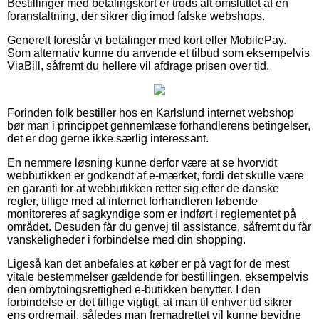
Bestillinger med betalingskort er trods alt omsluttet af en
foranstaltning, der sikrer dig imod falske webshops.
Generelt foreslår vi betalinger med kort eller MobilePay.
Som alternativ kunne du anvende et tilbud som eksempelvis
ViaBill, såfremt du hellere vil afdrage prisen over tid.
Forinden folk bestiller hos en Karlslund internet webshop
bør man i princippet gennemlæse forhandlerens betingelser,
det er dog gerne ikke særlig interessant.
En nemmere løsning kunne derfor være at se hvorvidt
webbutikken er godkendt af e-mærket, fordi det skulle være
en garanti for at webbutikken retter sig efter de danske
regler, tillige med at internet forhandleren løbende
monitoreres af sagkyndige som er indført i reglementet på
området. Desuden får du genvej til assistance, såfremt du får
vanskeligheder i forbindelse med din shopping.
Ligeså kan det anbefales at køber er på vagt for de mest
vitale bestemmelser gældende for bestillingen, eksempelvis
den ombytningsrettighed e-butikken benytter. I den
forbindelse er det tillige vigtigt, at man til enhver tid sikrer
ens ordremail, således man fremadrettet vil kunne bevidne