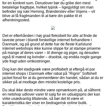
for en konkret sum. Derudover bør du gribe den mest
betalelige fragttype, hvilket typisk – ligegyldigt om man
befinder sig nær Herning, Brønderslev eller Vojens – vil
blive at få fragtmanden til at køre din pakke til et
afhentningssted.
Det er efterhånden i høj grad fleksibelt for alle at finde de
laveste priser i blandt forskellige internet forhandlere i
Danmark, og på grund af dette har de fleste Karlslund
internet webshops ikke kunne slippe for at stampe priserne
på mange af deres varer – til drenge og piger, og desuden
også til mænd og kvinder – drastisk, og endda nogle gange
yde fragt uden omkostninger.
Dog kan det stadigvæk være profitabelt at eftergå et par
internet shops i Danmark efter rabat på "Rignir" Softshell
jacket forud for at du gennemfører din handel, sådan at du er
sikker på at modtage den mindst kostelige pris.
Du skal ikke desto mindre være opmærksom på, at såfremt
en netshop udlover varer til salg for en udsalgspris der kan
virke usædvanlig tiltalende, så bør det tit være et
karakteristika der viser en bedragerisk online butik.