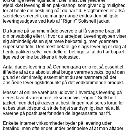
forskellige leveringsmidler. Den mest benyttede er i
øjeblikket levering til en pakkeshop, som giver dig mulighed
for at hente din bestilling når du har tid. Fragtformen er altså
særdeles smertefri, og mange gange endda den billigste
leveringsudgave ved køb af "Rignir" Softshell jacket.
Du kunne på samme måde overveje at få varerne bragt til
din privatbolig eller til hvor du arbejder. Leveringstypen viser
sig almindeligvis en sjat mere bekostelig, men ydermere
super smertefri. Den mest betalelige slags levering er dog at
hente pakken selv, men dette er betinget af at du har bopæl
lige ved online butikkens tilholdssted.
Antal dages levering på Gennemgang er jo ret så essentiel i
tilfælde af at du absolut skal bruge varerne straks, og af den
grund er det rimelig essentielt at du ser nærmere på det
anslåede leveringstidspunkt på det vedkommende produkt.
Masser af online varehuse udlover 1 hverdags levering på
deres favorit varenumre, eksempelvis "Rignir" Softshell
jacket, men det påkræver at bestillingen realiseres forud for
et besluttet tidspunkt, så de højst sandsynligt kan nå at få
varerne på posthuset forinden de lageransatte har fri.
Enkelte internet virksomheder byder på levering uden
betaling, men ofte er det under betingelse af at man aftager